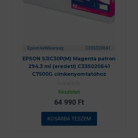
Epson kellékanyag
C33S020641
EPSON SJIC30P(M) Magenta patron
294.3 ml (eredeti) C33S020641
C7500G címkenyomtatóhoz
0
Készleten
a
z
64 990
Ft
5
-
b
ő
KOSÁRBA TESZEM
l