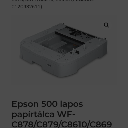
C12C932611)
Epson 500 lapos
papírtálca WF-
C878/C879/C8610/C869