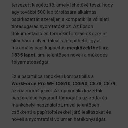
tervezett kiegészítő, amely lehetővé teszi, hogy
egy további 500 lap tárolására alkalmas
papírkazettát szereljen a kompatibilis vállalati
tintasugaras nyomtatókhoz. Az Epson
dokumentáció és termékinformációk szerint
akár három ilyen tálca is telepíthető, így a
maximális papírkapacitás
megközelítheti az
1835 lapot
, ami jelentősen növeli a működés
folyamatosságát.
Ez a papírtálca rendkívül kompatibilis a
WorkForce Pro WF‑C8610
,
C8690
,
C878
,
C879
széria modelljeivel. Az opcionális kazetták
beszerelése egyaránt támogatja az irodai és
munkahelyi használatot, mivel jelentősen
csökkenti a papírtöltésekkel járó leállásokat és
növeli a nyomtatási volumen hatékonyságát.