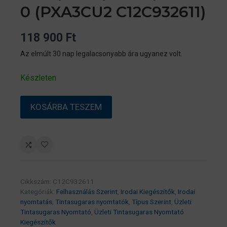
0 (PXA3CU2 C12C932611)
118 900
Ft
Az elmúlt 30 nap legalacsonyabb ára ugyanez volt.
Készleten
Epson
KOSÁRBA TESZEM
500
lapos
papírtálca
WF-
C878/C879/C8610/C8690
(PXA3CU2
Cikkszám:
C12C932611
C12C932611)
Kategóriák:
Felhasználás Szerint
,
Irodai Kiegészítők
,
Irodai
mennyiség
nyomtatás
,
Tintasugaras nyomtatók
,
Típus Szerint
,
Üzleti
Tintasugaras Nyomtató
,
Üzleti Tintasugaras Nyomtató
Kiegészítők