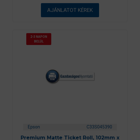
z
5
AJÁNLATOT KÉREK
-
b
ő
l
2-3 NAPON
BELÜL
Epson
C33S045390
Premium Matte Ticket Roll, 102mm x