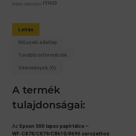
f31623
Belső cikkszám:
Leírás
Műszaki adatlap
További információk
Vélemények (0)
A termék
tulajdonságai:
Az
Epson 500 lapos papírtálca –
WF‑C878/C879/C8610/8690 sorozathoz