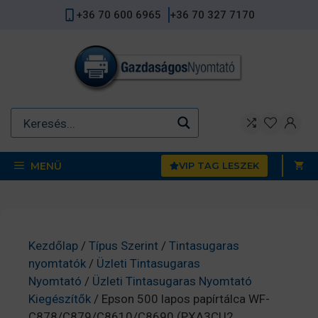
Kilépés
+36 70 600 6965
+36 70 327 7170
a
tartalomba
MENÜ
VIP TAG LESZEK
Kezdőlap
/
Típus Szerint
/
Tintasugaras
nyomtatók
/
Üzleti Tintasugaras
Nyomtató
/
Üzleti Tintasugaras Nyomtató
Kiegészítők
/ Epson 500 lapos papírtálca WF-
C878/C879/C8610/C8690 (PXA3CU2