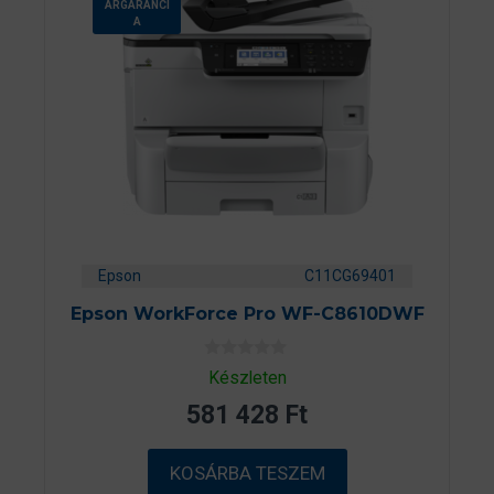
ÁRGARANCI
A
Epson
C11CG69401
Epson WorkForce Pro WF-C8610DWF
0
Készleten
a
z
581 428
Ft
5
-
b
ő
KOSÁRBA TESZEM
l