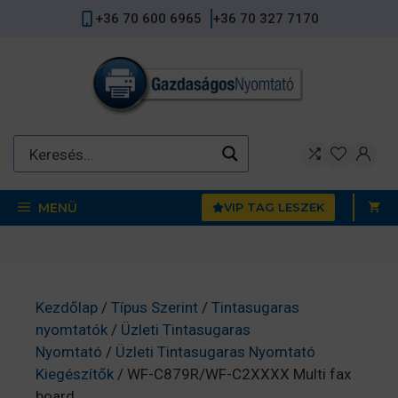
Kilépés
+36 70 600 6965
+36 70 327 7170
a
tartalomba
MENÜ
VIP TAG LESZEK
Kezdőlap
/
Típus Szerint
/
Tintasugaras
nyomtatók
/
Üzleti Tintasugaras
Nyomtató
/
Üzleti Tintasugaras Nyomtató
Kiegészítők
/ WF-C879R/WF-C2XXXX Multi fax
board