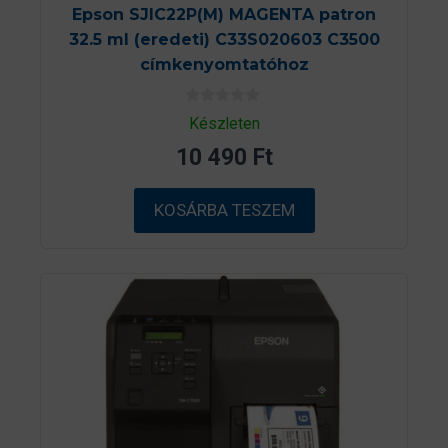
Epson SJIC22P(M) MAGENTA patron
32.5 ml (eredeti) C33S020603 C3500
címkenyomtatóhoz
0
Készleten
a
z
10 490
Ft
5
-
b
ő
KOSÁRBA TESZEM
l