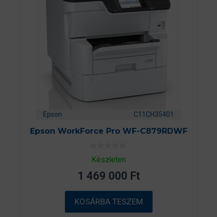
Epson
C11CH35401
Epson WorkForce Pro WF-C879RDWF
0
Készleten
a
z
1 469 000
Ft
5
-
b
ő
KOSÁRBA TESZEM
l