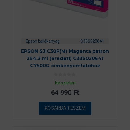
Epson kellékanyag
C33S020641
EPSON SJIC30P(M) Magenta patron
294.3 ml (eredeti) C33S020641
C7500G címkenyomtatóhoz
0
Készleten
a
z
64 990
Ft
5
-
b
ő
KOSÁRBA TESZEM
l