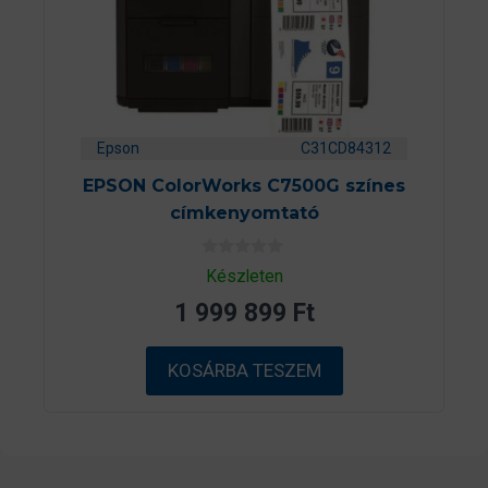
Epson
C31CD84312
EPSON ColorWorks C7500G színes
címkenyomtató
0
Készleten
a
z
1 999 899
Ft
5
-
b
ő
KOSÁRBA TESZEM
l