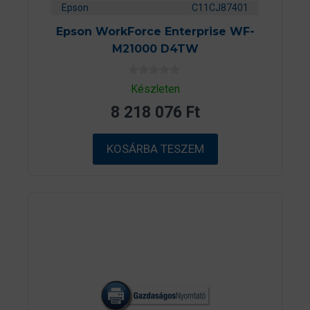
Epson
C11CJ87401
Epson WorkForce Enterprise WF-
M21000 D4TW
0
Készleten
a
z
8 218 076
Ft
5
-
b
ő
KOSÁRBA TESZEM
l