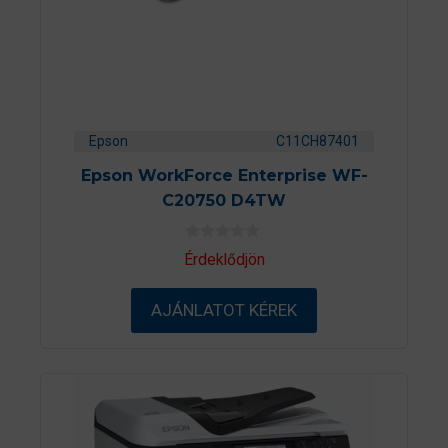
Epson
C11CH87401
Epson WorkForce Enterprise WF-
C20750 D4TW
0
Érdeklődjön
a
z
5
AJÁNLATOT KÉREK
-
b
ő
l