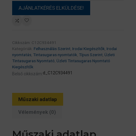
Cikkszám:
C12C934491
Kategóriák:
Felhasználás Szerint
,
Irodai Kiegészítők
,
Irodai
nyomtatás
,
Tintasugaras nyomtatók
,
Típus Szerint
,
Üzleti
Tintasugaras Nyomtató
,
Üzleti Tintasugaras Nyomtató
Kiegészítők
d_C12C934491
Belső cikkszám:
Műszaki adatlap
Vélemények (0)
Műszaki adatlap