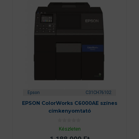
Epson
C31CH76102
EPSON ColorWorks C6000AE színes
címkenyomtató
0
Készleten
a
z