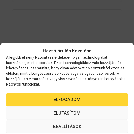
Hozzájárulás Kezelése
A legjobb élmény biztosítása érdekében olyan technológiákat
használunk, mint a cookie-k. Ezen technológiákhoz való hozzájárulás
lehetővé teszi számunkra, hogy olyan adatokat dolgozzunk fel ezen az
oldalon, mint a böngészési viselkedés vagy az egyedi azonosítók. A
hozzájárulás elmaradása vagy visszavonása hátrányosan befolyásolhat
bizonyos funkciókat.
ELFOGADOM
Epson
C11CH88401
Epson WorkForce Enterprise WF-
ELUTASÍTOM
C21000 D4TW
BEÁLLÍTÁSOK