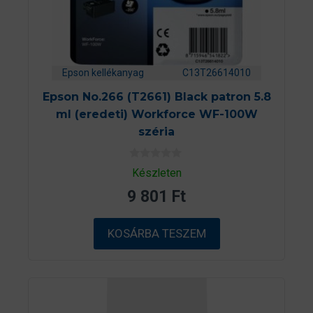
Epson kellékanyag
C13T26614010
Epson No.266 (T2661) Black patron 5.8
ml (eredeti) Workforce WF-100W
széria
0
Készleten
a
z
9 801
Ft
5
-
b
ő
KOSÁRBA TESZEM
l