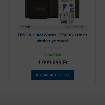
Epson
C31CD84312
EPSON ColorWorks C7500G színes
címkenyomtató
0
Készleten
a
z
1 999 899
Ft
5
-
b
ő
KOSÁRBA TESZEM
l