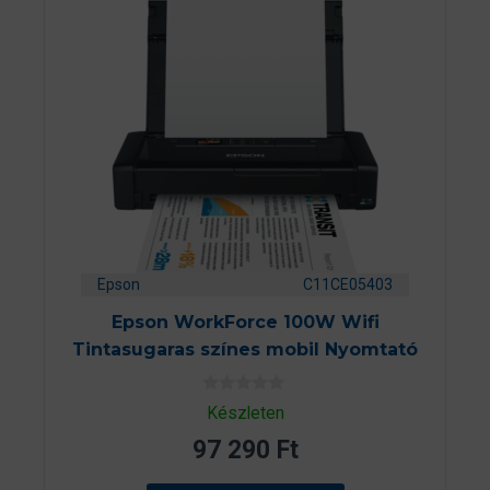
Epson
C11CE05403
Epson WorkForce 100W Wifi
Tintasugaras színes mobil Nyomtató
0
Készleten
a
z
97 290
Ft
5
-
b