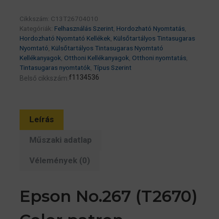
6.7
Cikkszám:
C13T26704010
ml
Kategóriák:
Felhasználás Szerint
,
Hordozható Nyomtatás
,
(eredeti)
Hordozható Nyomtató Kellékek
,
Külsőtartályos Tintasugaras
Workforce
Nyomtató
,
Külsőtartályos Tintasugaras Nyomtató
Kellékanyagok
,
Otthoni Kellékanyagok
,
Otthoni nyomtatás
,
WF-
Tintasugaras nyomtatók
,
Típus Szerint
100W
f1134536
Belső cikkszám:
széria
mennyiség
Leírás
Műszaki adatlap
Vélemények (0)
Epson No.267 (T2670)