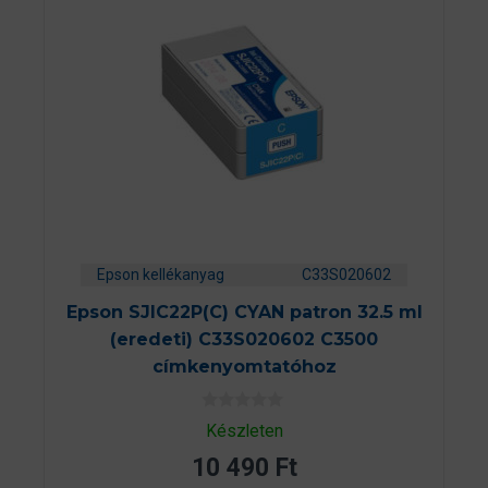
Epson kellékanyag
C33S020602
Epson SJIC22P(C) CYAN patron 32.5 ml
(eredeti) C33S020602 C3500
címkenyomtatóhoz
0
Készleten
a
z
10 490
Ft
5
-