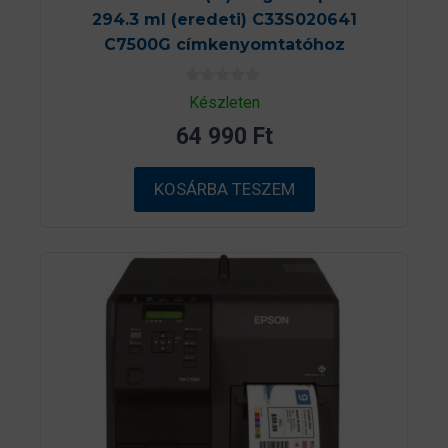
294.3 ml (eredeti) C33S020641
C7500G címkenyomtatóhoz
0
Készleten
a
z
64 990
Ft
5
-
b
ő
KOSÁRBA TESZEM
l