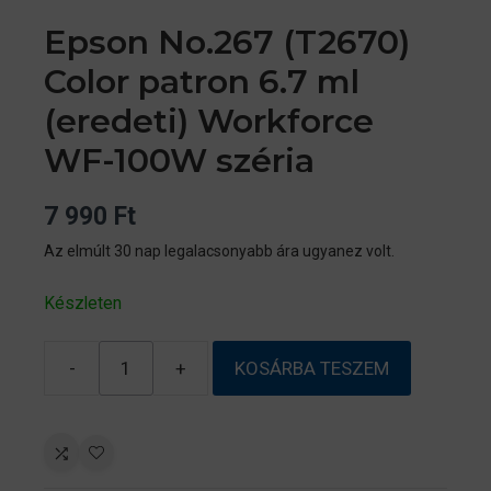
Epson No.267 (T2670)
Color patron 6.7 ml
(eredeti) Workforce
WF-100W széria
7 990
Ft
Az elmúlt 30 nap legalacsonyabb ára ugyanez volt.
Készleten
-
+
KOSÁRBA TESZEM
Epson
No.267
(T2670)
Color
patron