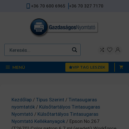
Kilépés
+36 70 600 6965
+36 70 327 7170
a
tartalomba
MENÜ
VIP TAG LESZEK
Kezdőlap
/
Típus Szerint
/
Tintasugaras
nyomtatók
/
Külsőtartályos Tintasugaras
Nyomtató
/
Külsőtartályos Tintasugaras
Nyomtató Kellékanyagok
/ Epson No.267
(T2670) Color patron 6.7 ml (eredeti) Workforce