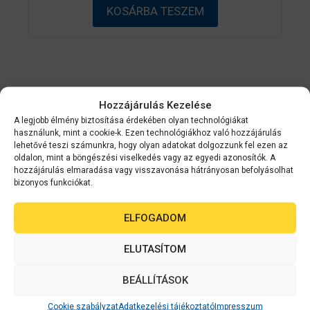
ő
KOSÁRBA TESZEM
l
Kapcsolódó
Hozzájárulás Kezelése
A legjobb élmény biztosítása érdekében olyan technológiákat
termékek
használunk, mint a cookie-k. Ezen technológiákhoz való hozzájárulás
lehetővé teszi számunkra, hogy olyan adatokat dolgozzunk fel ezen az
oldalon, mint a böngészési viselkedés vagy az egyedi azonosítók. A
hozzájárulás elmaradása vagy visszavonása hátrányosan befolyásolhat
bizonyos funkciókat.
ELFOGADOM
ELUTASÍTOM
BEÁLLÍTÁSOK
Cookie szabályzat
Adatkezelési tájékoztató
Impresszum