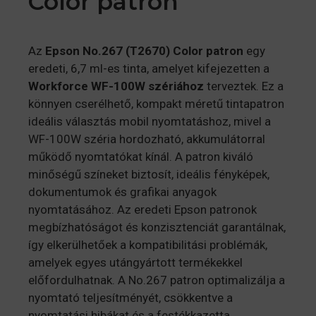
Color patron
Az
Epson No.267 (T2670) Color patron
egy
eredeti, 6,7 ml-es tinta, amelyet kifejezetten a
Workforce WF-100W szériához
terveztek. Ez a
könnyen cserélhető, kompakt méretű tintapatron
ideális választás mobil nyomtatáshoz, mivel a
WF-100W széria hordozható, akkumulátorral
működő nyomtatókat kínál. A patron kiváló
minőségű színeket biztosít, ideális fényképek,
dokumentumok és grafikai anyagok
nyomtatásához. Az eredeti Epson patronok
megbízhatóságot és konzisztenciát garantálnak,
így elkerülhetőek a kompatibilitási problémák,
amelyek egyes utángyártott termékekkel
előfordulhatnak. A No.267 patron optimalizálja a
nyomtató teljesítményét, csökkentve a
nyomtatási hibákat és a festékkazetta