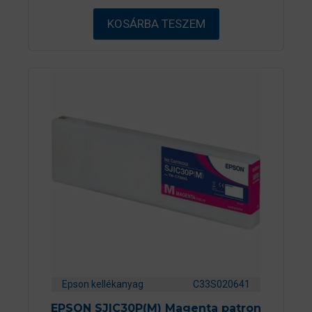
b
ő
KOSÁRBA TESZEM
l
Epson kellékanyag
C33S020641
EPSON SJIC30P(M) Magenta patron