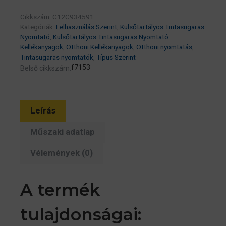
(C12C934591)
Cikkszám:
C12C934591
mennyiség
Kategóriák:
Felhasználás Szerint
,
Külsőtartályos Tintasugaras
Nyomtató
,
Külsőtartályos Tintasugaras Nyomtató
Kellékanyagok
,
Otthoni Kellékanyagok
,
Otthoni nyomtatás
,
Tintasugaras nyomtatók
,
Típus Szerint
f7153
Belső cikkszám:
Leírás
Műszaki adatlap
Vélemények (0)
A termék
tulajdonságai: