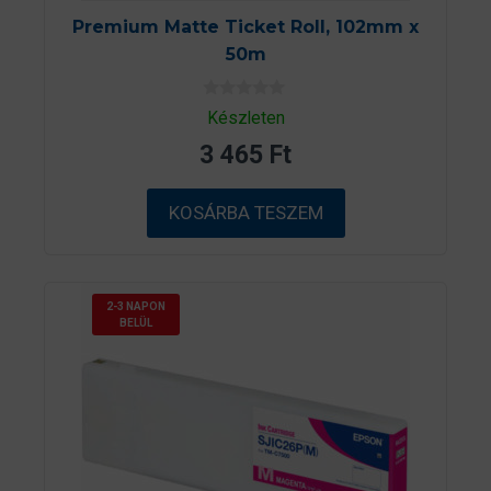
Premium Matte Ticket Roll, 102mm x
50m
0
Készleten
a
z
3 465
Ft
5
-
b
ő
KOSÁRBA TESZEM
l
2-3 NAPON
BELÜL