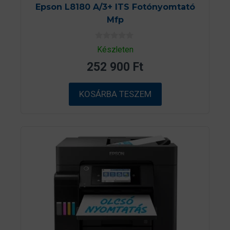
Epson L8180 A/3+ ITS Fotónyomtató
Mfp
0
Készleten
a
z
252 900
Ft
5
-
b
ő
KOSÁRBA TESZEM
l