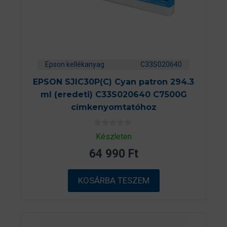
Epson kellékanyag
C33S020640
EPSON SJIC30P(C) Cyan patron 294.3
ml (eredeti) C33S020640 C7500G
címkenyomtatóhoz
0
Készleten
a
z
64 990
Ft
5
-
b
ő
KOSÁRBA TESZEM
l