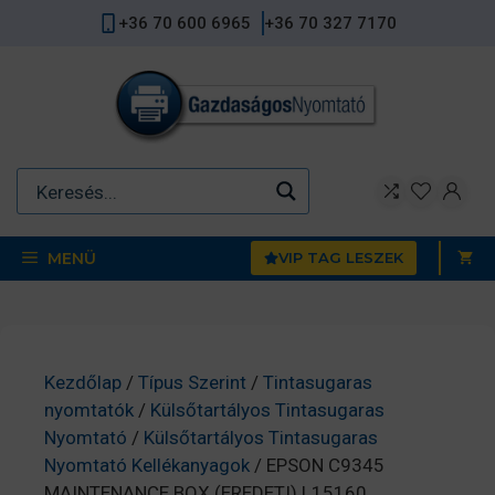
Kilépés
+36 70 600 6965
+36 70 327 7170
a
tartalomba
MENÜ
VIP TAG LESZEK
Kezdőlap
/
Típus Szerint
/
Tintasugaras
nyomtatók
/
Külsőtartályos Tintasugaras
Nyomtató
/
Külsőtartályos Tintasugaras
Nyomtató Kellékanyagok
/ EPSON C9345
MAINTENANCE BOX (EREDETI) L15160