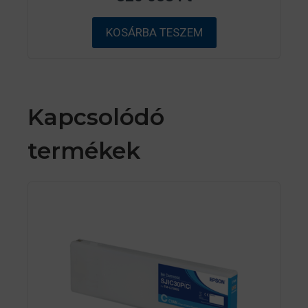
-
b
ő
KOSÁRBA TESZEM
l
Kapcsolódó
termékek