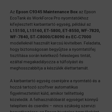
Az
Epson C9345 Maintenance Box
az Epson
EcoTank és WorkForce Pro nyomtatókhoz
kifejlesztett karbantartó egység, például az
L15150, L15160, ET-5800, ET-8550, WF-7820,
WF-7840, ST‑C8000/C8090 és EC‑C7000
modelleknél használt karcsú kivitelben
.
Feladata,
hogy biztonságosan begyűjtse a nyomtatófej
tisztítása során keletkező felesleges tintát,
ezáltal megakadályozza a túlfolyást és
meghosszabbítja a készülék élettartamát.
A karbantartó egység cseréjére a nyomtató és a
hozzá tartozó szoftver automatikus
figyelmeztetést küld, amikor telítettség
közeledik
.
A felhasználóbarát egységet könnyű
telepíteni és cserélni – nincs szükség szervizi
beavatkozásra; az Epson hivatalos termékeként