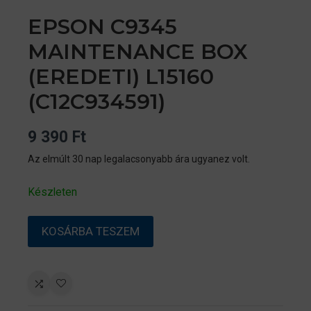
EPSON C9345
MAINTENANCE BOX
(EREDETI) L15160
(C12C934591)
9 390
Ft
Az elmúlt 30 nap legalacsonyabb ára ugyanez volt.
Készleten
EPSON
KOSÁRBA TESZEM
C9345
MAINTENANCE
BOX
(EREDETI)
L15160