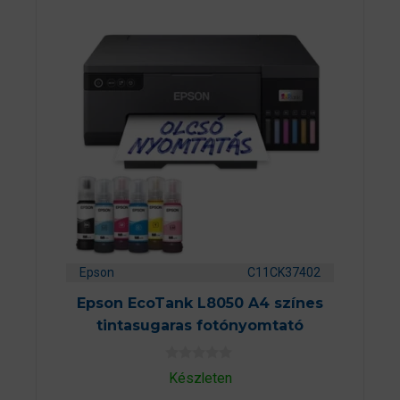
Epson
C11CK37402
Epson EcoTank L8050 A4 színes
tintasugaras fotónyomtató
0
Készleten
a
z