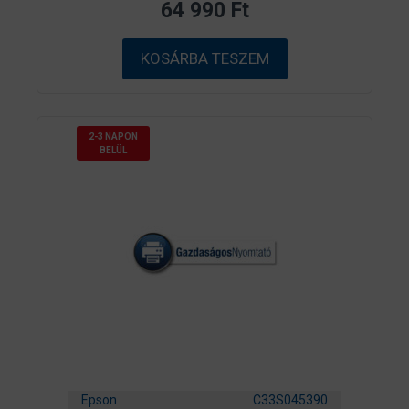
64 990
Ft
5
-
b
ő
KOSÁRBA TESZEM
l
2-3 NAPON
BELÜL
Epson
C33S045390