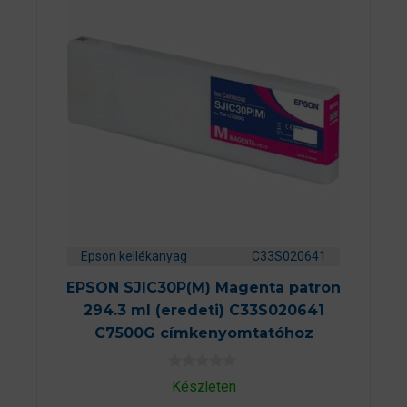
Epson kellékanyag
C33S020641
EPSON SJIC30P(M) Magenta patron
294.3 ml (eredeti) C33S020641
C7500G címkenyomtatóhoz
0
Készleten
a
z