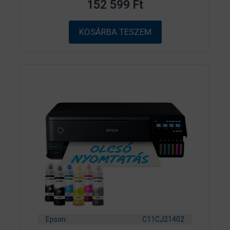
152 599
Ft
5
-
b
ő
KOSÁRBA TESZEM
l
Epson
C11CJ21402