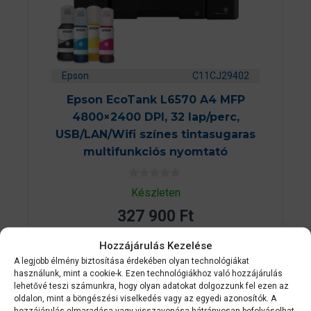
Epson
C11CJ29402
Epson EcoTank L6570 A4 MFP
4800×2400 DPI, 32 lap/perc,
USB/LAN/Wifi színes tintasugaras
multifunkciós nyomtató
0
Készleten
a
z
327 900
Ft
5
-
b
Hozzájárulás Kezelése
ő
KOSÁRBA TESZEM
l
A legjobb élmény biztosítása érdekében olyan technológiákat
használunk, mint a cookie-k. Ezen technológiákhoz való hozzájárulás
lehetővé teszi számunkra, hogy olyan adatokat dolgozzunk fel ezen az
oldalon, mint a böngészési viselkedés vagy az egyedi azonosítók. A
hozzájárulás elmaradása vagy visszavonása hátrányosan befolyásolhat