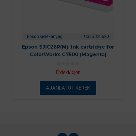
Epson kellékanyag
C33S020620
Epson SJIC26P(M): Ink cartridge for
ColorWorks C7500 (Magenta)
0
Érdeklődjön
a
z
5
AJÁNLATOT KÉREK
-
b
ő
l