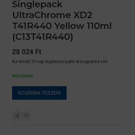
Singlepack
UltraChrome XD2
T41R440 Yellow 110ml
(C13T41R440)
28 024
Ft
Az elmúlt 30 nap legalacsonyabb ára ugyanez volt.
Készleten
Singlepack
KOSÁRBA TESZEM
UltraChrome
XD2
T41R440
Yellow
110ml
(C13T41R440)