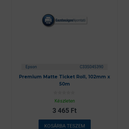
Epson
C33S045390
Premium Matte Ticket Roll, 102mm x
50m
0
Készleten
a
z
3 465
Ft
5
-
b
ő
KOSÁRBA TESZEM
l