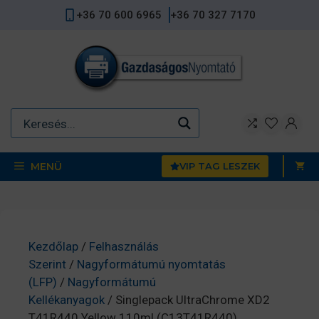
Kilépés
+36 70 600 6965
+36 70 327 7170
a
tartalomba
MENÜ
VIP TAG LESZEK
Kezdőlap
/
Felhasználás
Szerint
/
Nagyformátumú nyomtatás
(LFP)
/
Nagyformátumú
Kellékanyagok
/ Singlepack UltraChrome XD2
T41R440 Yellow 110ml (C13T41R440)