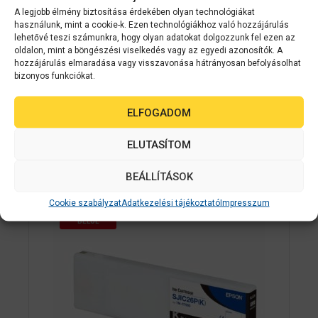
A legjobb élmény biztosítása érdekében olyan technológiákat
használunk, mint a cookie-k. Ezen technológiákhoz való hozzájárulás
Epson kellékanyag
C33S020620
lehetővé teszi számunkra, hogy olyan adatokat dolgozzunk fel ezen az
oldalon, mint a böngészési viselkedés vagy az egyedi azonosítók. A
Epson SJIC26P(M): Ink cartridge for
hozzájárulás elmaradása vagy visszavonása hátrányosan befolyásolhat
ColorWorks C7500 (Magenta)
bizonyos funkciókat.
0
ELFOGADOM
Érdeklődjön
a
z
5
ELUTASÍTOM
AJÁNLATOT KÉREK
-
b
ő
BEÁLLÍTÁSOK
l
Cookie szabályzat
Adatkezelési tájékoztató
Impresszum
2-3 NAPON
BELÜL