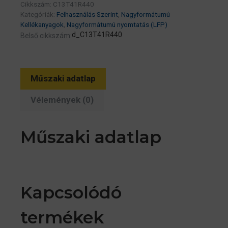
Cikkszám:
C13T41R440
mennyiség
Kategóriák:
Felhasználás Szerint
,
Nagyformátumú
Kellékanyagok
,
Nagyformátumú nyomtatás (LFP)
d_C13T41R440
Belső cikkszám:
Műszaki adatlap
Vélemények (0)
Műszaki adatlap
Kapcsolódó
termékek