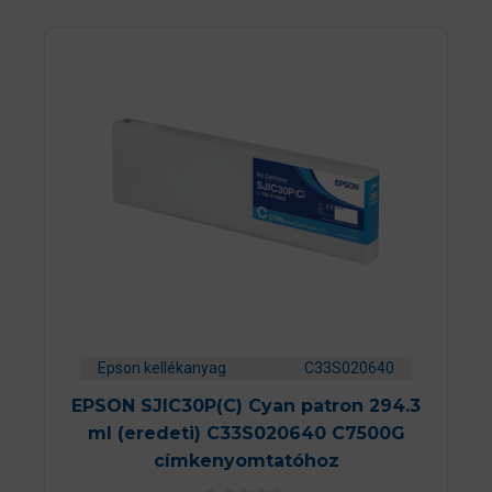
Epson kellékanyag
C33S020640
EPSON SJIC30P(C) Cyan patron 294.3
ml (eredeti) C33S020640 C7500G
címkenyomtatóhoz