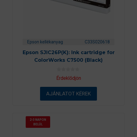
Epson kellékanyag
C33S020618
Epson SJIC26P(K): Ink cartridge for
ColorWorks C7500 (Black)
0
Érdeklődjön
a
z
5
AJÁNLATOT KÉREK
-
b
ő
l
2-3 NAPON
BELÜL