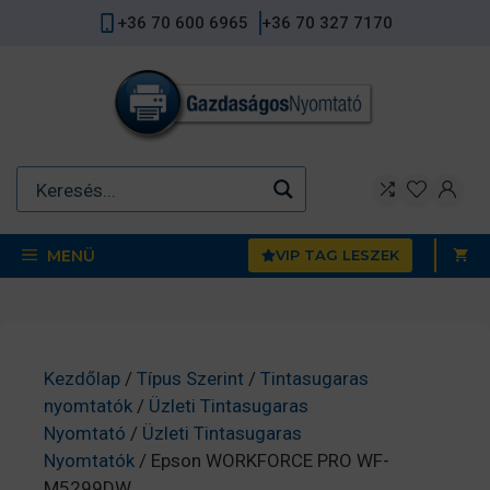
Kilépés
+36 70 600 6965
+36 70 327 7170
a
tartalomba
MENÜ
VIP TAG LESZEK
Kezdőlap
/
Típus Szerint
/
Tintasugaras
nyomtatók
/
Üzleti Tintasugaras
Nyomtató
/
Üzleti Tintasugaras
Nyomtatók
/ Epson WORKFORCE PRO WF-
M5299DW