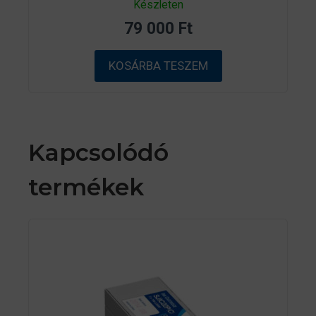
Készleten
a
z
79 000
Ft
5
-
b
ő
KOSÁRBA TESZEM
l
Kapcsolódó
termékek