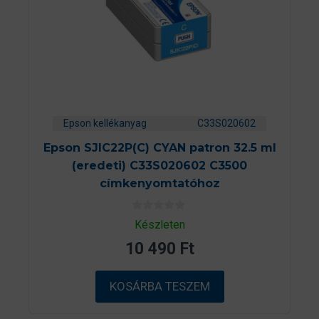
Epson kellékanyag
C33S020602
Epson SJIC22P(C) CYAN patron 32.5 ml
(eredeti) C33S020602 C3500
címkenyomtatóhoz
0
Készleten
a
z
10 490
Ft
5
-
b
ő
KOSÁRBA TESZEM
l