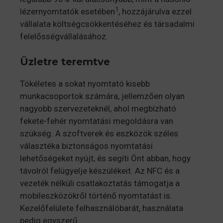
1
lézernyomtatók esetében
, hozzájárulva ezzel
vállalata költségcsökkentéséhez és társadalmi
felelősségvállalásához.
Üzletre teremtve
Tökéletes a sokat nyomtató kisebb
munkacsoportok számára, jellemzően olyan
nagyobb szervezeteknél, ahol megbízható
fekete-fehér nyomtatási megoldásra van
szükség. A szoftverek és eszközök széles
választéka biztonságos nyomtatási
lehetőségeket nyújt, és segíti Önt abban, hogy
távolról felügyelje készülékeit. Az NFC és a
vezeték nélküli csatlakoztatás támogatja a
mobileszközökről történő nyomtatást is.
Kezelőfelülete felhasználóbarát, használata
pedig egyszerű.