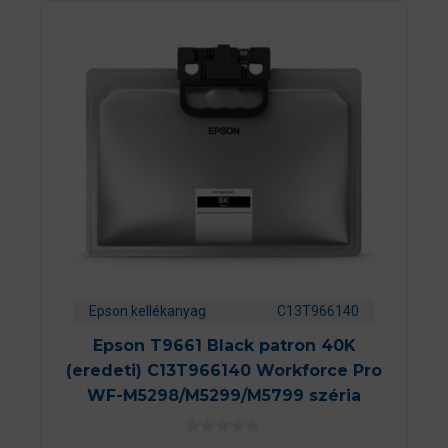
Epson kellékanyag
C13T966140
Epson T9661 Black patron 40K
(eredeti) C13T966140 Workforce Pro
WF-M5298/M5299/M5799 széria
0