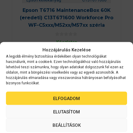
Epson T6716 MaintenanceBox 60K
(eredeti) C13T671600 Workforce Pro
WF-C5xxx/M52xx/M57xx széria
0
Készleten
a
z
Hozzájárulás Kezelése
9 990
Ft
5
A legjobb élmény biztosítása érdekében olyan technológiákat
-
b
használunk, mint a cookie-k. Ezen technológiákhoz való hozzájárulás
ő
lehetővé teszi számunkra, hogy olyan adatokat dolgozzunk fel ezen az
KOSÁRBA TESZEM
l
oldalon, mint a böngészési viselkedés vagy az egyedi azonosítók. A
hozzájárulás elmaradása vagy visszavonása hátrányosan befolyásolhat
bizonyos funkciókat.
ELFOGADOM
ELUTASÍTOM
BEÁLLÍTÁSOK