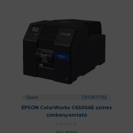
Epson
C31CH77102
EPSON ColorWorks C6500AE színes
címkenyomtató
0
Készleten