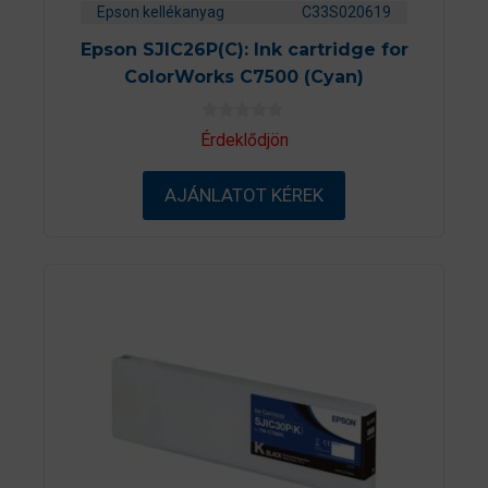
Epson kellékanyag
C33S020619
Epson SJIC26P(C): Ink cartridge for
ColorWorks C7500 (Cyan)
0
Érdeklődjön
a
z
5
AJÁNLATOT KÉREK
-
b
ő
l