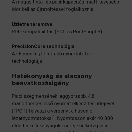
A magas tinta- és papírkapacitás miatt kevesebb
időt kell az újratöltéssel foglalkoznia
Üzletre teremtve
PDL-kompatibilitás (PCL és PostScript 3)
PrecisionCore technológia
Az Epson legfejlettebb nyomtatófej-
technológiája
Hatékonyság és alacsony
beavatkozásigény
Piaci szegmensének leggyorsabb, 4,8
másodperces első nyomat elkészítési idejével
(FPOT) felveszi a versenyt a hasonló
1
lézernyomtatókkal
. Nyomtasson akár 40 000
oldalt a kellékanyagok cseréje nélkül a piaci