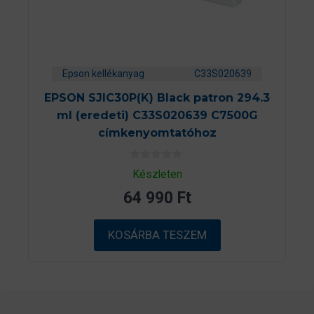
Epson kellékanyag
C33S020639
EPSON SJIC30P(K) Black patron 294.3
ml (eredeti) C33S020639 C7500G
címkenyomtatóhoz
0
Készleten
a
z
64 990
Ft
5
-
b
ő
KOSÁRBA TESZEM
l