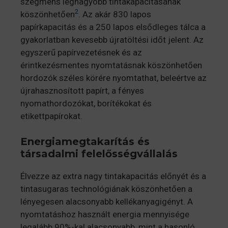
szegmens legnagyobb tintakapacitásának
2
köszönhetően
. Az akár 830 lapos
papírkapacitás és a 250 lapos elsődleges tálca a
gyakorlatban kevesebb újratöltési időt jelent. Az
egyszerű papírvezetésnek és az
érintkezésmentes nyomtatásnak köszönhetően
hordozók széles körére nyomtathat, beleértve az
újrahasznosított papírt, a fényes
nyomathordozókat, borítékokat és
etikettpapírokat.
Energiamegtakarítás és
társadalmi felelősségvállalás
Élvezze az extra nagy tintakapacitás előnyét és a
tintasugaras technológiának köszönhetően a
lényegesen alacsonyabb kellékanyagigényt. A
nyomtatáshoz használt energia mennyisége
legalább 90%-kal alacsonyabb, mint a hasonló