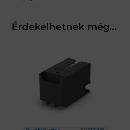
Érdekelhetnek még…
Epson kellékanyag
C13T671600