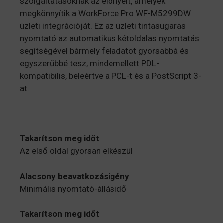
szolgáltatásoknak az előnyeit, amelyek
megkönnyítik a WorkForce Pro WF-M5299DW
üzleti integrációját. Ez az üzleti tintasugaras
nyomtató az automatikus kétoldalas nyomtatás
segítségével bármely feladatot gyorsabbá és
egyszerűbbé tesz, mindemellett PDL-
kompatibilis, beleértve a PCL-t és a PostScript 3-
at.
Takarítson meg időt
Az első oldal gyorsan elkészül
Alacsony beavatkozásigény
Minimális nyomtató-állásidő
Takarítson meg időt