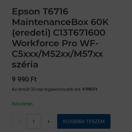
Epson T6716
MaintenanceBox 60K
(eredeti) C13T671600
Workforce Pro WF-
C5xxx/M52xx/M57xx
széria
9 990
Ft
Az elmúlt 30 nap legalacsonyabb ára:
9 990
Ft
Készleten
-
+
KOSÁRBA TESZEM
Epson
T6716