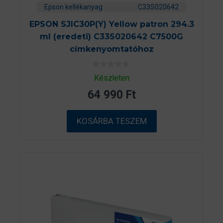
Epson kellékanyag
C33S020642
EPSON SJIC30P(Y) Yellow patron 294.3
ml (eredeti) C33S020642 C7500G
címkenyomtatóhoz
0
Készleten
a
z
64 990
Ft
5
-
b
ő
KOSÁRBA TESZEM
l