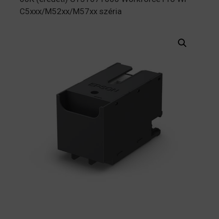
C5xxx/M52xx/M57xx széria