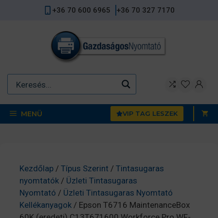
Kilépés
+36 70 600 6965
+36 70 327 7170
a
tartalomba
MENÜ
VIP TAG LESZEK
Kezdőlap
/
Típus Szerint
/
Tintasugaras
nyomtatók
/
Üzleti Tintasugaras
Nyomtató
/
Üzleti Tintasugaras Nyomtató
Kellékanyagok
/ Epson T6716 MaintenanceBox
60K (eredeti) C13T671600 Workforce Pro WF-