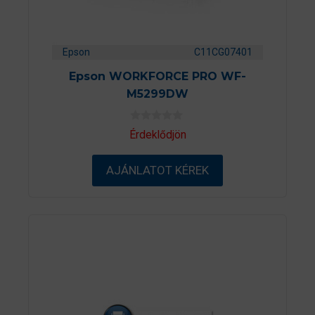
Epson
C11CG07401
Epson WORKFORCE PRO WF-
M5299DW
0
Érdeklődjön
a
z
5
AJÁNLATOT KÉREK
-
b
ő
l