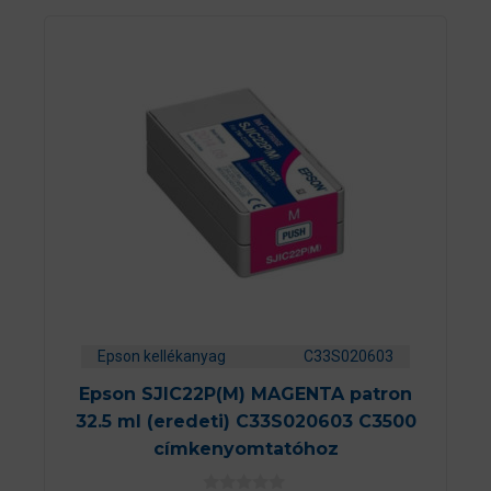
Epson kellékanyag
C33S020603
Epson SJIC22P(M) MAGENTA patron
32.5 ml (eredeti) C33S020603 C3500
címkenyomtatóhoz