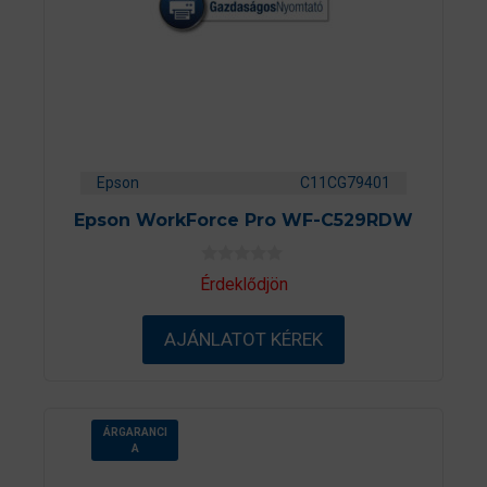
Epson
C11CG79401
Epson WorkForce Pro WF-C529RDW
0
Érdeklődjön
a
z
5
AJÁNLATOT KÉREK
-
b
ő
l
ÁRGARANCI
A