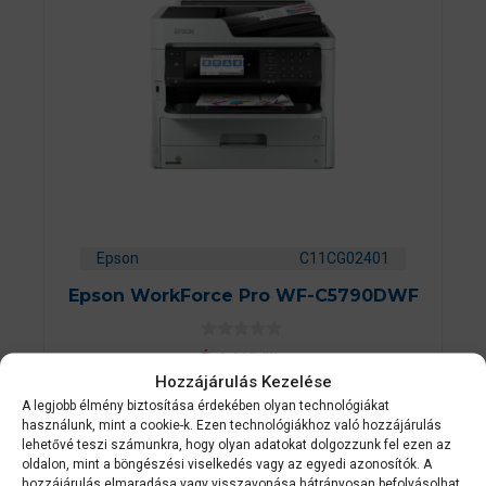
Epson
C11CG02401
Epson WorkForce Pro WF-C5790DWF
0
Érdeklődjön
a
Hozzájárulás Kezelése
z
5
A legjobb élmény biztosítása érdekében olyan technológiákat
AJÁNLATOT KÉREK
-
használunk, mint a cookie-k. Ezen technológiákhoz való hozzájárulás
b
ő
lehetővé teszi számunkra, hogy olyan adatokat dolgozzunk fel ezen az
l
oldalon, mint a böngészési viselkedés vagy az egyedi azonosítók. A
hozzájárulás elmaradása vagy visszavonása hátrányosan befolyásolhat