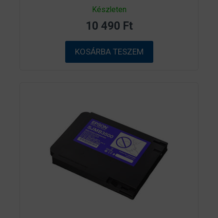
0
Készleten
a
z
10 490
Ft
5
-
b
ő
KOSÁRBA TESZEM
l