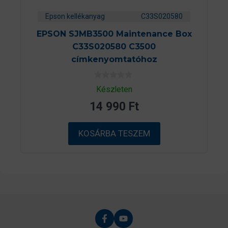
Epson kellékanyag
C33S020580
EPSON SJMB3500 Maintenance Box
C33S020580 C3500
címkenyomtatóhoz
0
Készleten
a
z
14 990
Ft
5
-
b
ő
KOSÁRBA TESZEM
l