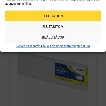
bizonyos funkciókat.
Kapcsolódó
ELFOGADOM
termékek
ELUTASÍTOM
BEÁLLÍTÁSOK
Cookie szabályzat
Adatkezelési tájékoztató
Impresszum