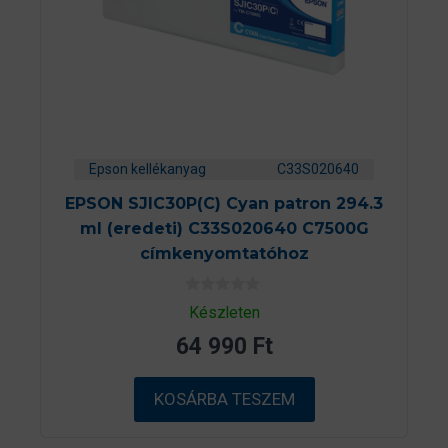
Epson kellékanyag
C33S020640
EPSON SJIC30P(C) Cyan patron 294.3
ml (eredeti) C33S020640 C7500G
címkenyomtatóhoz
0
Készleten
a
z
64 990
Ft
5
-
b
ő
KOSÁRBA TESZEM
l