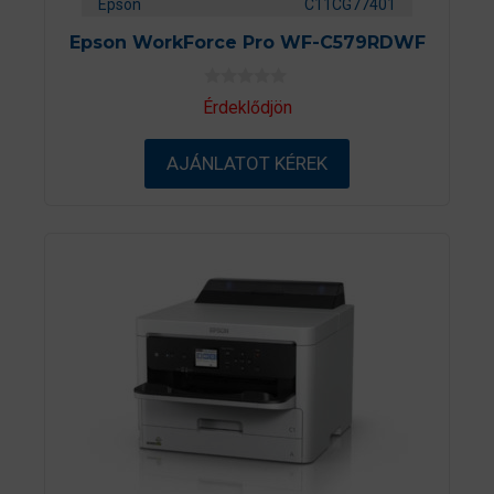
Epson
C11CG77401
Epson WorkForce Pro WF-C579RDWF
0
Érdeklődjön
a
z
5
AJÁNLATOT KÉREK
-
b
ő
l