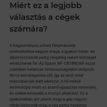
Miért ez a legjobb
választás a cégek
számára?
A hagyományos színes fénymásolók
üzemeltetése nagyon drága, a gyakori toner- és
alkatrészcserék pedig rengeteg rejtett költséget
emésztenek fel. Az Epson WF-C878RDWF ezzel
szemben hatalmas tintacsomagokból dolgozik.
Nincs bemelegedési idő, így az első oldal
másodpercek alatt elkészül. A hő nélküli
technológia miatt az áramfogyasztás minimális,
és sokkal kevesebb a mozgó alkatrész. Ez a
gyakorlatban azt jelenti, hogy a gép nagyon
ritkán hibásodik meg, a cég pedig hatalmas