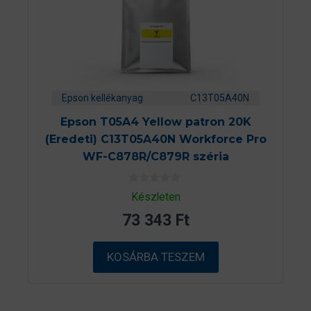
Epson kellékanyag
C13T05A40N
Epson T05A4 Yellow patron 20K
(Eredeti) C13T05A40N Workforce Pro
WF-C878R/C879R széria
0
Készleten
a
z
73 343
Ft
5
-
b
ő
KOSÁRBA TESZEM
l