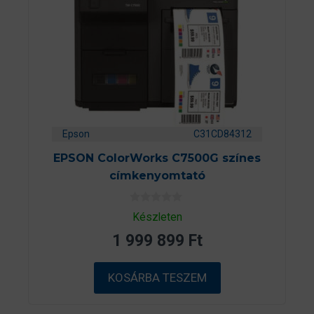
Epson
C31CD84312
EPSON ColorWorks C7500G színes
címkenyomtató
0
Készleten
a
z
1 999 899
Ft
5
-
b
ő
KOSÁRBA TESZEM
l