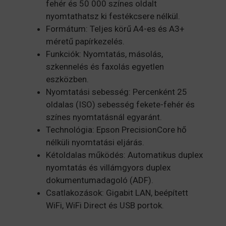
fehér és 50 000 színes oldalt
nyomtathatsz ki festékcsere nélkül.
Formátum: Teljes körű A4-es és A3+
méretű papírkezelés.
Funkciók: Nyomtatás, másolás,
szkennelés és faxolás egyetlen
eszközben.
Nyomtatási sebesség: Percenként 25
oldalas (ISO) sebesség fekete-fehér és
színes nyomtatásnál egyaránt.
Technológia: Epson PrecisionCore hő
nélküli nyomtatási eljárás.
Kétoldalas működés: Automatikus duplex
nyomtatás és villámgyors duplex
dokumentumadagoló (ADF).
Csatlakozások: Gigabit LAN, beépített
WiFi, WiFi Direct és USB portok.