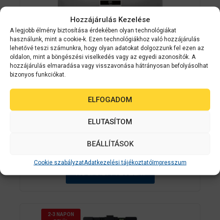
Hozzájárulás Kezelése
A legjobb élmény biztosítása érdekében olyan technológiákat
használunk, mint a cookie-k. Ezen technológiákhoz való hozzájárulás
lehetővé teszi számunkra, hogy olyan adatokat dolgozzunk fel ezen az
oldalon, mint a böngészési viselkedés vagy az egyedi azonosítók. A
Epson kellékanyag
C13T05A10N
hozzájárulás elmaradása vagy visszavonása hátrányosan befolyásolhat
bizonyos funkciókat.
Epson T05A1 Black patron 20K
(Eredeti) C13T05A10N Workforce Pro
ELFOGADOM
WF-C878R/C879R széria
ELUTASÍTOM
0
Készleten
a
z
BEÁLLÍTÁSOK
32 410
Ft
5
-
b
Cookie szabályzat
Adatkezelési tájékoztató
Impresszum
ő
KOSÁRBA TESZEM
l
2-3 NAPON