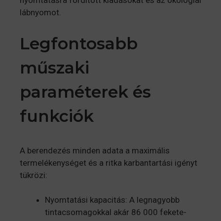
nyomtatásra fordított kiadásokat és az ökológiai
lábnyomot.
Legfontosabb
műszaki
paraméterek és
funkciók
A berendezés minden adata a maximális
termelékenységet és a ritka karbantartási igényt
tükrözi:
Nyomtatási kapacitás: A legnagyobb
tintacsomagokkal akár 86 000 fekete-