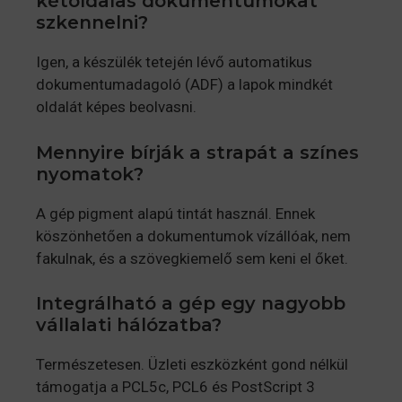
kétoldalas dokumentumokat
szkennelni?
Igen, a készülék tetején lévő automatikus
dokumentumadagoló (ADF) a lapok mindkét
oldalát képes beolvasni.
Mennyire bírják a strapát a színes
nyomatok?
A gép pigment alapú tintát használ. Ennek
köszönhetően a dokumentumok vízállóak, nem
fakulnak, és a szövegkiemelő sem keni el őket.
Integrálható a gép egy nagyobb
vállalati hálózatba?
Természetesen. Üzleti eszközként gond nélkül
támogatja a PCL5c, PCL6 és PostScript 3