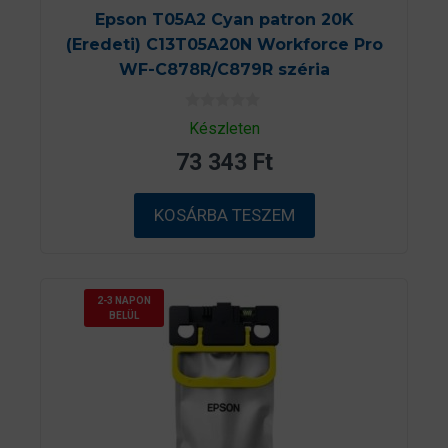
Epson T05A2 Cyan patron 20K
(Eredeti) C13T05A20N Workforce Pro
WF-C878R/C879R széria
0
Készleten
a
z
73 343
Ft
5
-
b
ő
KOSÁRBA TESZEM
l
2-3 NAPON
BELÜL