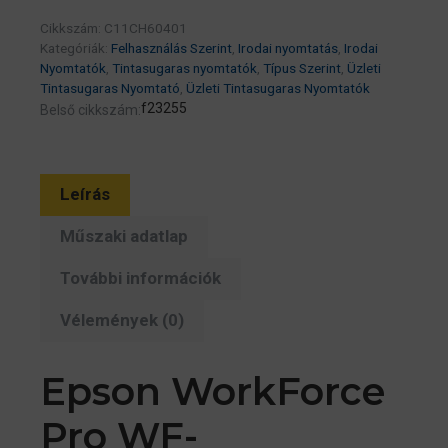
Cikkszám:
C11CH60401
Kategóriák:
Felhasználás Szerint
,
Irodai nyomtatás
,
Irodai
Nyomtatók
,
Tintasugaras nyomtatók
,
Típus Szerint
,
Üzleti
Tintasugaras Nyomtató
,
Üzleti Tintasugaras Nyomtatók
f23255
Belső cikkszám:
Leírás
Műszaki adatlap
További információk
Vélemények (0)
Epson WorkForce
Pro WF-