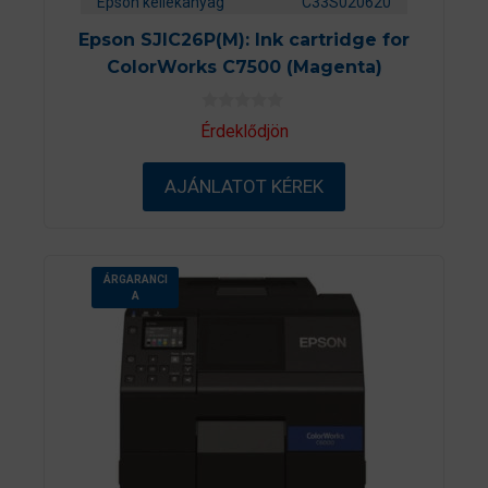
Epson kellékanyag
C33S020620
Epson SJIC26P(M): Ink cartridge for
ColorWorks C7500 (Magenta)
0
Érdeklődjön
a
z
5
AJÁNLATOT KÉREK
-
b
ő
l
ÁRGARANCI
A