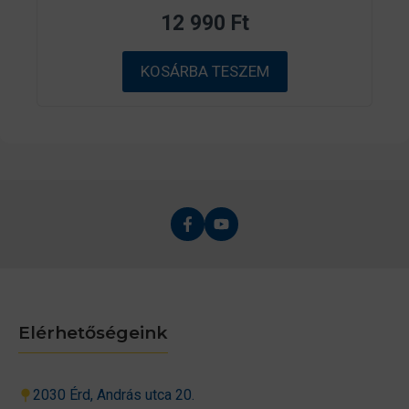
z
12 990
Ft
5
-
b
ő
KOSÁRBA TESZEM
l
Elérhetőségeink
2030 Érd, András utca 20.