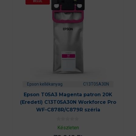
BELÜL
Epson kellékanyag
C13T05A30N
Epson T05A3 Magenta patron 20K
(Eredeti) C13T05A30N Workforce Pro
WF-C878R/C879R széria
0
Készleten
a
z