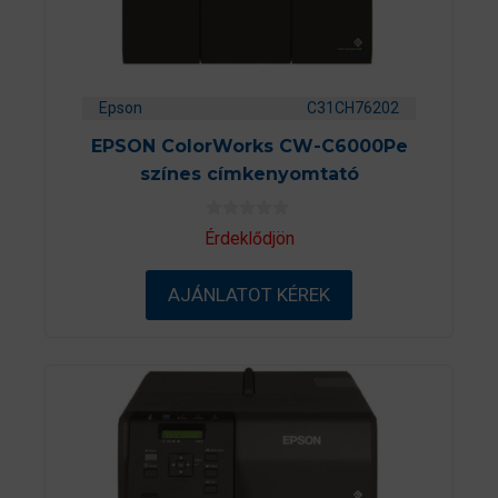
Epson
C31CH76202
EPSON ColorWorks CW-C6000Pe
színes címkenyomtató
0
Érdeklődjön
a
z
5
AJÁNLATOT KÉREK
-
b
ő
l