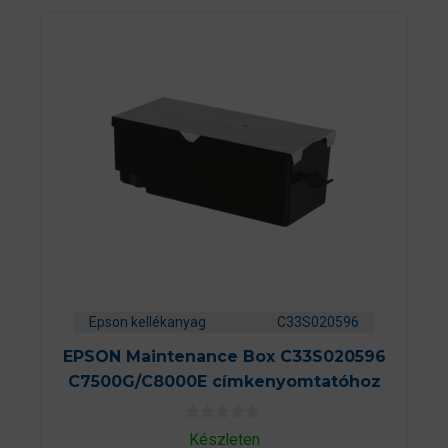
Epson kellékanyag
C33S020596
EPSON Maintenance Box C33S020596
C7500G/C8000E címkenyomtatóhoz
0
Készleten
a