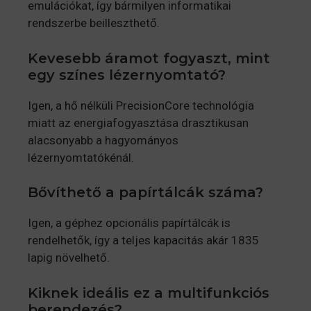
emulációkat, így bármilyen informatikai
rendszerbe beilleszthető.
Kevesebb áramot fogyaszt, mint
egy színes lézernyomtató?
Igen, a hő nélküli PrecisionCore technológia
miatt az energiafogyasztása drasztikusan
alacsonyabb a hagyományos
lézernyomtatókénál.
Bővíthető a papírtálcák száma?
Igen, a géphez opcionális papírtálcák is
rendelhetők, így a teljes kapacitás akár 1835
lapig növelhető.
Kiknek ideális ez a multifunkciós
berendezés?