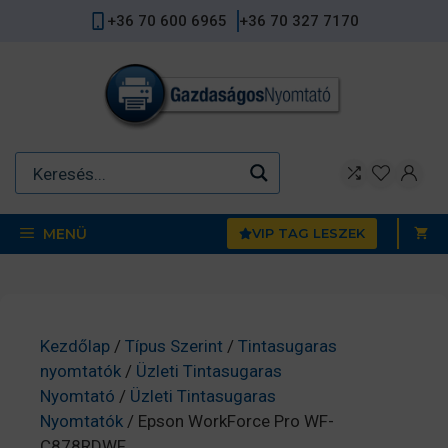
Kilépés
+36 70 600 6965
+36 70 327 7170
a
tartalomba
MENÜ
VIP TAG LESZEK
Kezdőlap
/
Típus Szerint
/
Tintasugaras
nyomtatók
/
Üzleti Tintasugaras
Nyomtató
/
Üzleti Tintasugaras
Nyomtatók
/ Epson WorkForce Pro WF-
C878RDWF