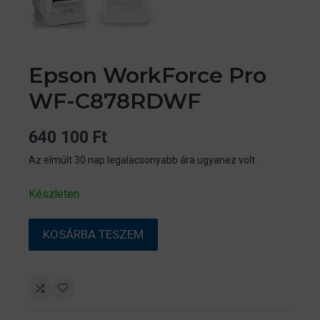
Epson WorkForce Pro
WF-C878RDWF
640 100
Ft
Az elmúlt 30 nap legalacsonyabb ára ugyanez volt.
Készleten
Epson
KOSÁRBA TESZEM
WorkForce
Pro
WF-
C878RDWF
mennyiség