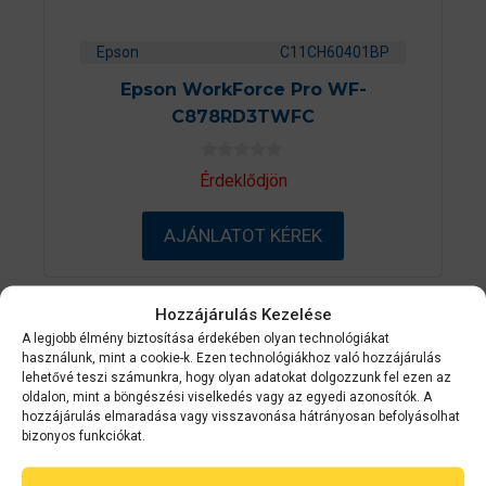
Epson
C11CH60401BP
Epson WorkForce Pro WF-
C878RD3TWFC
0
Érdeklődjön
a
z
5
AJÁNLATOT KÉREK
-
b
ő
l
Hozzájárulás Kezelése
AKCIÓ!
A legjobb élmény biztosítása érdekében olyan technológiákat
használunk, mint a cookie-k. Ezen technológiákhoz való hozzájárulás
lehetővé teszi számunkra, hogy olyan adatokat dolgozzunk fel ezen az
oldalon, mint a böngészési viselkedés vagy az egyedi azonosítók. A
hozzájárulás elmaradása vagy visszavonása hátrányosan befolyásolhat
bizonyos funkciókat.