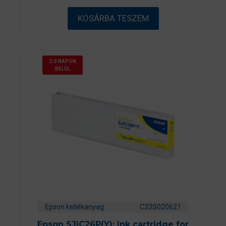
b
ő
KOSÁRBA TESZEM
l
2-3 NAPON
BELÜL
Epson kellékanyag
C33S020621
Epson SJIC26P(Y): Ink cartridge for