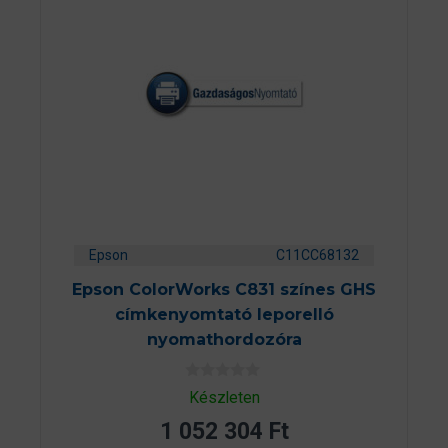
Epson
C11CC68132
Epson ColorWorks C831 színes GHS
címkenyomtató leporelló
nyomathordozóra
0
Készleten
a
z
1 052 304
Ft
5
-