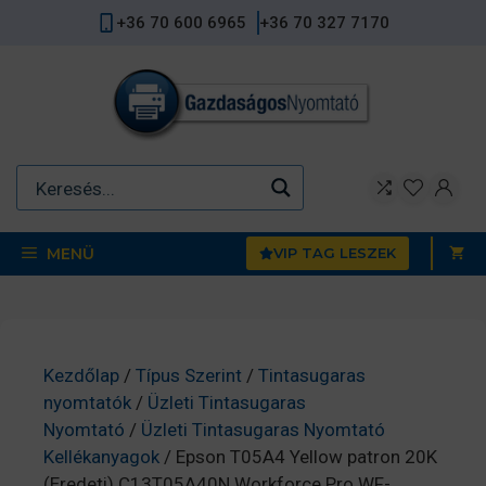
Kilépés
+36 70 600 6965
+36 70 327 7170
a
tartalomba
MENÜ
VIP TAG LESZEK
Kezdőlap
/
Típus Szerint
/
Tintasugaras
nyomtatók
/
Üzleti Tintasugaras
Nyomtató
/
Üzleti Tintasugaras Nyomtató
Kellékanyagok
/ Epson T05A4 Yellow patron 20K
(Eredeti) C13T05A40N Workforce Pro WF-