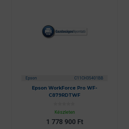
Epson
C11CH35401BB
Epson WorkForce Pro WF-
C879RDTWF
0
Készleten
a
z
1 778 900
Ft
5
-