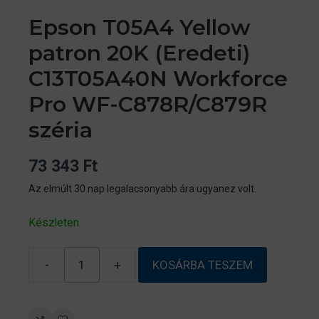
Epson T05A4 Yellow
patron 20K (Eredeti)
C13T05A40N Workforce
Pro WF-C878R/C879R
széria
73 343
Ft
Az elmúlt 30 nap legalacsonyabb ára ugyanez volt.
Készleten
-
+
KOSÁRBA TESZEM
Epson
T05A4
Yellow