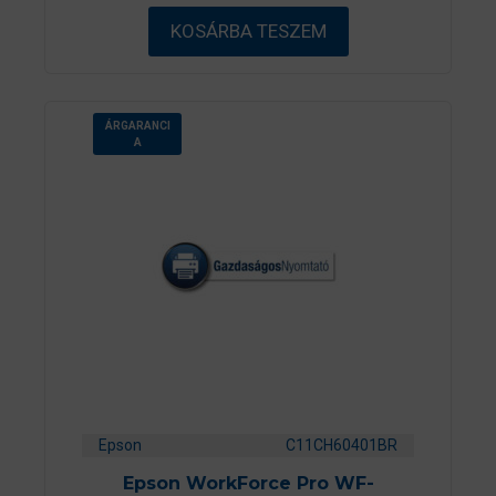
b
ő
KOSÁRBA TESZEM
l
ÁRGARANCI
A
Epson
C11CH60401BR
Epson WorkForce Pro WF-