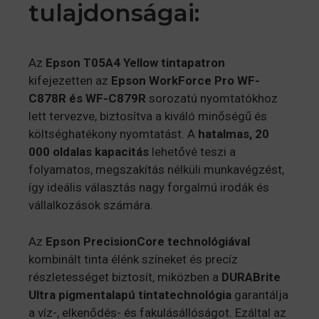
tulajdonságai:
Az
Epson T05A4 Yellow tintapatron
kifejezetten az
Epson WorkForce Pro WF-
C878R és WF-C879R
sorozatú nyomtatókhoz
lett tervezve, biztosítva a kiváló minőségű és
költséghatékony nyomtatást. A
hatalmas, 20
000 oldalas kapacitás
lehetővé teszi a
folyamatos, megszakítás nélküli munkavégzést,
így ideális választás nagy forgalmú irodák és
vállalkozások számára.
Az
Epson PrecisionCore technológiával
kombinált tinta élénk színeket és precíz
részletességet biztosít, miközben a
DURABrite
Ultra pigmentalapú tintatechnológia
garantálja
a víz-, elkenődés- és fakulásállóságot. Ezáltal az