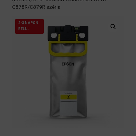
C878R/C879R széria
2-3 NAPON
BELÜL