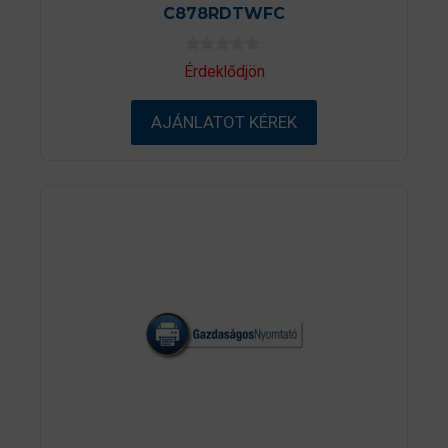
C878RDTWFC
0
Érdeklődjön
a
z
5
AJÁNLATOT KÉREK
-
b
ő
l