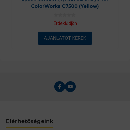
ColorWorks C7500 (Yellow)
0
Érdeklődjön
a
z
5
AJÁNLATOT KÉREK
-
b
ő
l
Elérhetőségeink