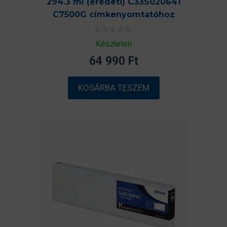
294.3 ml (eredeti) C33S020641
C7500G címkenyomtatóhoz
0
Készleten
a
z
64 990
Ft
5
-
b
ő
KOSÁRBA TESZEM
l