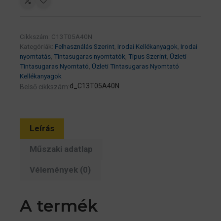
patron
20K
(Eredeti)
Cikkszám:
C13T05A40N
C13T05A40N
Kategóriák:
Felhasználás Szerint
,
Irodai Kellékanyagok
,
Irodai
Workforce
nyomtatás
,
Tintasugaras nyomtatók
,
Típus Szerint
,
Üzleti
Pro
Tintasugaras Nyomtató
,
Üzleti Tintasugaras Nyomtató
Kellékanyagok
WF-
d_C13T05A40N
Belső cikkszám:
C878R/C879R
széria
mennyiség
Leírás
Műszaki adatlap
Vélemények (0)
A termék