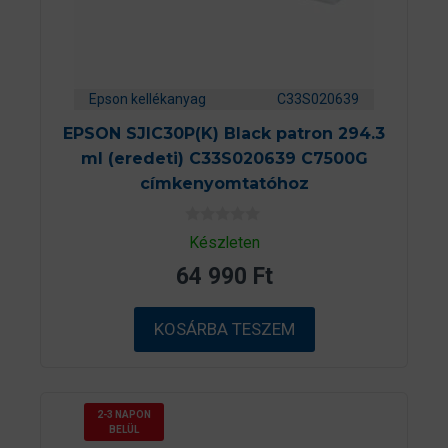
Epson kellékanyag
C33S020639
EPSON SJIC30P(K) Black patron 294.3
ml (eredeti) C33S020639 C7500G
címkenyomtatóhoz
0
Készleten
a
z
64 990
Ft
5
-
b
ő
KOSÁRBA TESZEM
l
2-3 NAPON
BELÜL