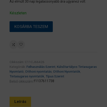
Az elmúlt 30 nap legalacsonyabb ára ugyanez volt.
Készleten
EPSON
KOSÁRBA TESZEM
Tintasugaras
nyomtató
–
EcoTank
L3280
(A4,
Cikkszám:
C11CJ66426
MFP,
Kategóriák:
Felhasználás Szerint
,
Külsőtartályos Tintasugaras
színes,
Nyomtató
,
Otthoni nyomtatás
,
Otthoni Nyomtatók
,
Tintasugaras nyomtatók
,
Típus Szerint
5760×1440
f1137611738
Belső cikkszám:
DPI,
33
lap/perc,
Leírás
USB/Wifi)