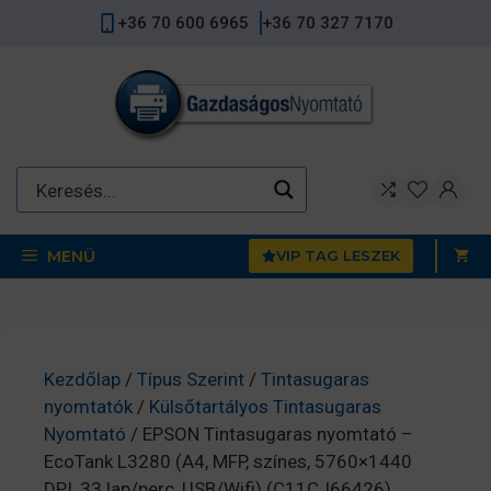
Kilépés
+36 70 600 6965
+36 70 327 7170
a
tartalomba
MENÜ
VIP TAG LESZEK
Kezdőlap
/
Típus Szerint
/
Tintasugaras
nyomtatók
/
Külsőtartályos Tintasugaras
Nyomtató
/ EPSON Tintasugaras nyomtató –
EcoTank L3280 (A4, MFP, színes, 5760×1440
DPI, 33 lap/perc, USB/Wifi) (C11CJ66426)