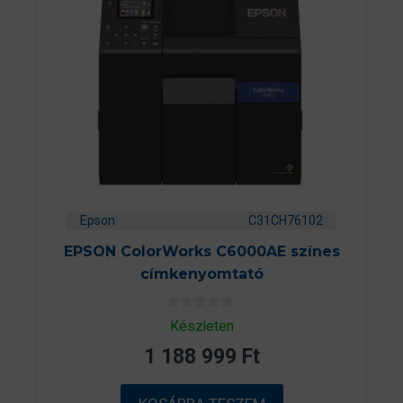
Epson
C31CH76102
EPSON ColorWorks C6000AE színes
címkenyomtató
0
Készleten
a
z
1 188 999
Ft
5
-
b
ő