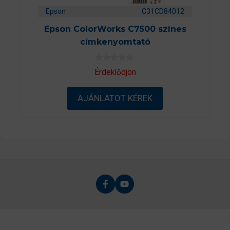
Epson
C31CD84012
Epson ColorWorks C7500 színes
címkenyomtató
0
Érdeklődjön
a
z
5
AJÁNLATOT KÉREK
-
b
ő
l