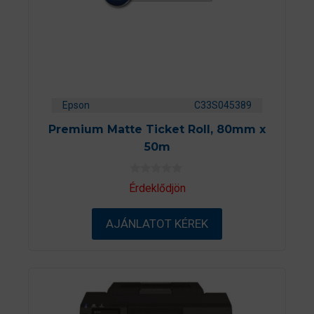
Epson
C33S045389
Premium Matte Ticket Roll, 80mm x
50m
0
Érdeklődjön
a
z
5
AJÁNLATOT KÉREK
-
b
ő
l