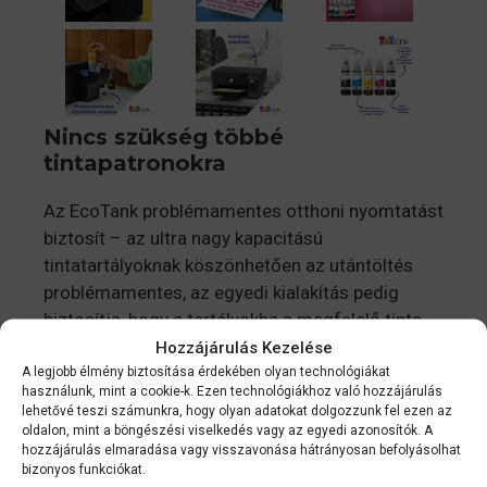
Nincs szükség többé
tintapatronokra
Az EcoTank problémamentes otthoni nyomtatást
biztosít – az ultra nagy kapacitású
tintatartályoknak köszönhetően az utántöltés
problémamentes, az egyedi kialakítás pedig
biztosítja, hogy a tartályokba a megfelelő tinta
kerüljön.
Hozzájárulás Kezelése
A legjobb élmény biztosítása érdekében olyan technológiákat
használunk, mint a cookie-k. Ezen technológiákhoz való hozzájárulás
Csak gazdaságosan
lehetővé teszi számunkra, hogy olyan adatokat dolgozzunk fel ezen az
oldalon, mint a böngészési viselkedés vagy az egyedi azonosítók. A
Ezzel a gazdaságos nyomtatóval a nyomtatási
hozzájárulás elmaradása vagy visszavonása hátrányosan befolyásolhat
bizonyos funkciókat.
költségek akár 90%-át is megtakaríthatja,