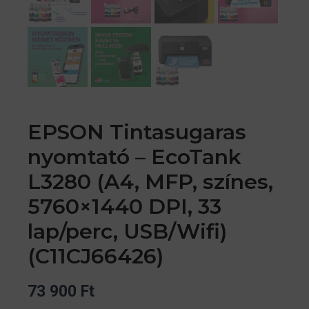
EPSON Tintasugaras
nyomtató – EcoTank
L3280 (A4, MFP, színes,
5760×1440 DPI, 33
lap/perc, USB/Wifi)
(C11CJ66426)
73 900
Ft