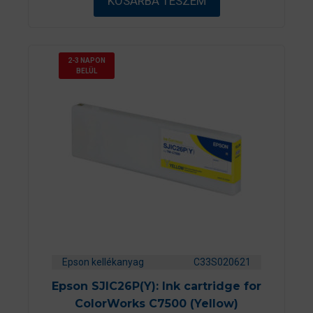
KOSÁRBA TESZEM
l
2-3 NAPON
BELÜL
Epson kellékanyag
C33S020621
Epson SJIC26P(Y): Ink cartridge for
ColorWorks C7500 (Yellow)