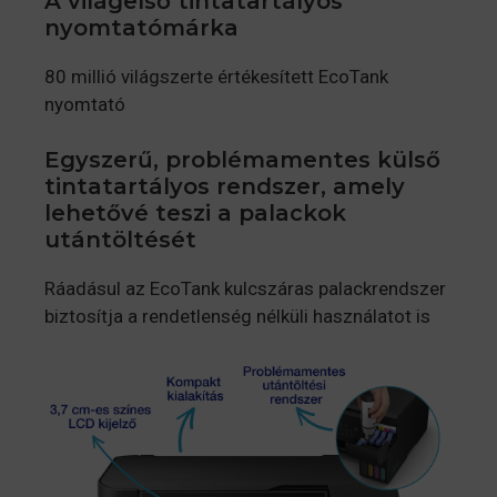
A világelső tintatartályos
nyomtatómárka
80 millió világszerte értékesített EcoTank
nyomtató
Egyszerű, problémamentes külső
tintatartályos rendszer, amely
lehetővé teszi a palackok
utántöltését
Ráadásul az EcoTank kulcszáras palackrendszer
biztosítja a rendetlenség nélküli használatot is