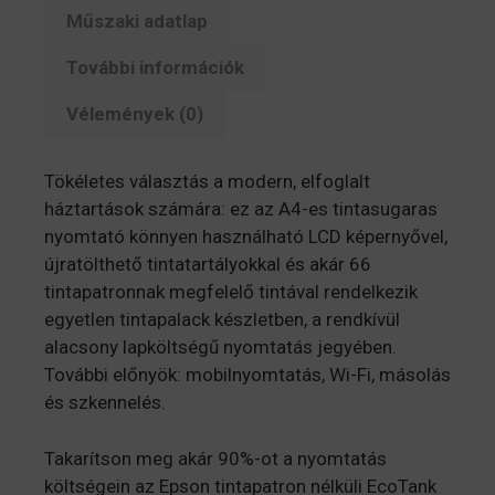
(C11CJ66426)
Műszaki adatlap
mennyiség
További információk
Vélemények (0)
Tökéletes választás a modern, elfoglalt
háztartások számára: ez az A4-es tintasugaras
nyomtató könnyen használható LCD képernyővel,
újratölthető tintatartályokkal és akár 66
tintapatronnak megfelelő tintával rendelkezik
egyetlen tintapalack készletben, a rendkívül
alacsony lapköltségű nyomtatás jegyében.
További előnyök: mobilnyomtatás, Wi-Fi, másolás
és szkennelés.
Takarítson meg akár 90%-ot a nyomtatás
költségein az Epson tintapatron nélküli EcoTank