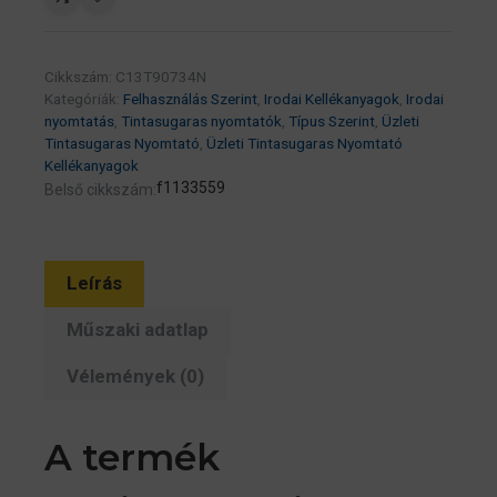
7K
(eredeti)
C13T907340
Cikkszám:
C13T90734N
Workforce
Kategóriák:
Felhasználás Szerint
,
Irodai Kellékanyagok
,
Irodai
Pro
nyomtatás
,
Tintasugaras nyomtatók
,
Típus Szerint
,
Üzleti
Tintasugaras Nyomtató
,
Üzleti Tintasugaras Nyomtató
WF-
Kellékanyagok
6090/6590
f1133559
Belső cikkszám:
széria
mennyiség
Leírás
Műszaki adatlap
Vélemények (0)
A termék