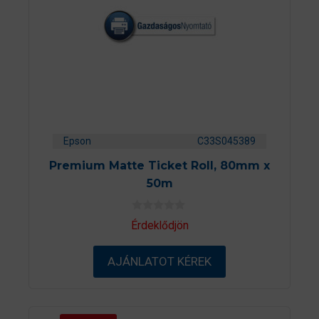
Epson
C33S045389
Premium Matte Ticket Roll, 80mm x
50m
0
Érdeklődjön
a
z
5
AJÁNLATOT KÉREK
-
b
ő
l