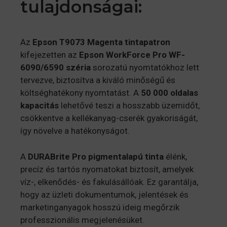
tulajdonságai:
Az
Epson T9073 Magenta tintapatron
kifejezetten az
Epson WorkForce Pro WF-
6090/6590 széria
sorozatú nyomtatókhoz lett
tervezve, biztosítva a kiváló minőségű és
költséghatékony nyomtatást.
A
50 000 oldalas
kapacitás
lehetővé teszi a hosszabb üzemidőt,
csökkentve a kellékanyag-cserék gyakoriságát,
így növelve a hatékonyságot.
A
DURABrite Pro pigmentalapú tinta
élénk,
precíz és tartós nyomatokat biztosít, amelyek
víz-, elkenődés- és fakulásállóak.
Ez garantálja,
hogy az üzleti dokumentumok, jelentések és
marketinganyagok hosszú ideig megőrzik
professzionális megjelenésüket.