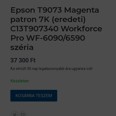
Epson T9073 Magenta
patron 7K (eredeti)
C13T907340 Workforce
Pro WF-6090/6590
széria
37 300
Ft
Az elmúlt 30 nap legalacsonyabb ára ugyanez volt.
Készleten
Epson
KOSÁRBA TESZEM
T9073
Magenta
patron