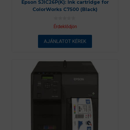
Epson SJIC26P(K): Ink cartridge for
ColorWorks C7500 (Black)
0
Érdeklődjön
a
z
5
AJÁNLATOT KÉREK
-
b
ő
l