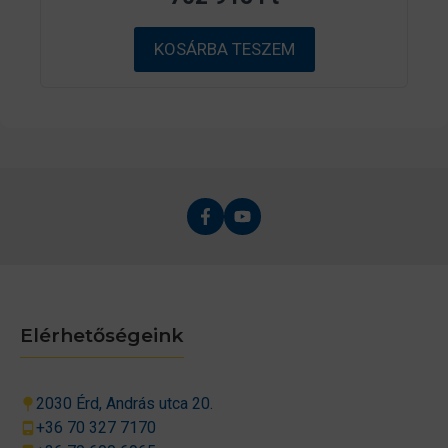
-
b
ő
KOSÁRBA TESZEM
l
Elérhetőségeink
2030 Érd, András utca 20.
+36 70 327 7170