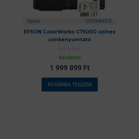
Epson
C31CD84312
EPSON ColorWorks C7500G színes
címkenyomtató
0
Készleten
a
z
1 999 899
Ft
5
-
b
ő
KOSÁRBA TESZEM
l