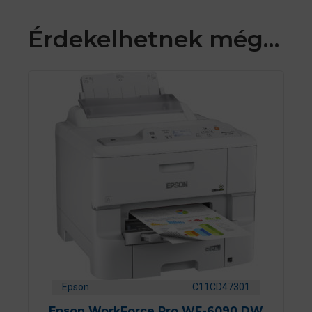
Érdekelhetnek még…
Epson
C11CD47301
Epson WorkForce Pro WF-6090 DW