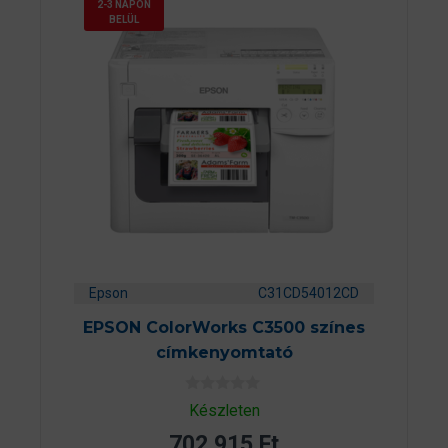
2-3 NAPON
BELÜL
Epson
C31CD54012CD
EPSON ColorWorks C3500 színes
címkenyomtató
0
Készleten
a
z
702 915
Ft
5