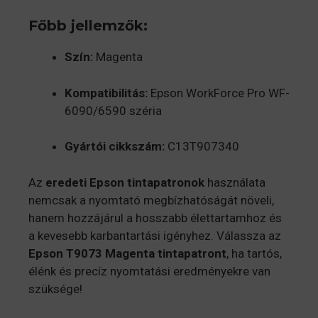
Főbb jellemzők:
Szín:
Magenta
Kompatibilitás:
Epson WorkForce Pro WF-
6090/6590 széria
Gyártói cikkszám:
C13T907340
Az
eredeti Epson tintapatronok
használata
nemcsak a nyomtató megbízhatóságát növeli,
hanem hozzájárul a hosszabb élettartamhoz és
a kevesebb karbantartási igényhez.
Válassza az
Epson T9073 Magenta tintapatront
, ha tartós,
élénk és precíz nyomtatási eredményekre van
szüksége!