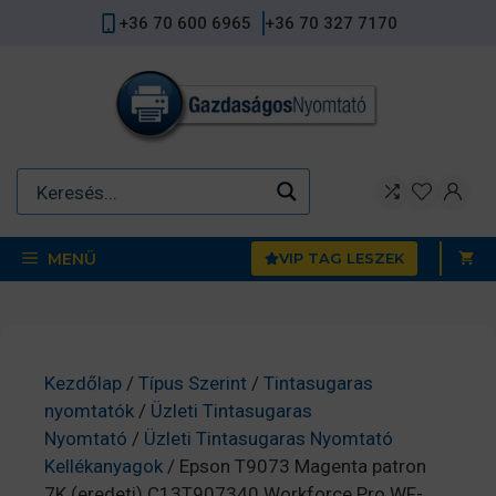
Kilépés
+36 70 600 6965
+36 70 327 7170
a
tartalomba
MENÜ
VIP TAG LESZEK
Kezdőlap
/
Típus Szerint
/
Tintasugaras
nyomtatók
/
Üzleti Tintasugaras
Nyomtató
/
Üzleti Tintasugaras Nyomtató
Kellékanyagok
/ Epson T9073 Magenta patron
7K (eredeti) C13T907340 Workforce Pro WF-