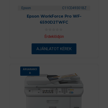
Epson
C11CD49301BZ
Epson WorkForce Pro WF-
6590D2TWFC
0
Érdeklődjön
a
z
5
AJÁNLATOT KÉREK
-
b
ő
l
ÁRGARANCI
A