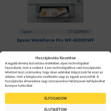
Epson
C11CD49301
Epson WorkForce Pro WF-6590DWF
0
Érdeklődjön
a
Hozzájárulás Kezelése
z
5
A legjobb élmény biztosítása érdekében olyan technológiákat
AJÁNLATOT KÉREK
-
használunk, mint a cookie-k. Ezen technológiákhoz való hozzájárulás
b
lehetővé teszi számunkra, hogy olyan adatokat dolgozzunk fel ezen az
ő
oldalon, mint a böngészési viselkedés vagy az egyedi azonosítók. A
l
hozzájárulás elmaradása vagy visszavonása hátrányosan befolyásolhat
bizonyos funkciókat.
ELFOGADOM
ELUTASÍTOM