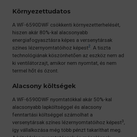
Környezettudatos
A WF-6590DWF csökkenti környezetterhelését,
hiszen akár 80%-kal alacsonyabb
energiafogyasztásra képes a versenytársak
2
színes lézernyomtatóihoz képest
. A tiszta
technológiának köszönhetően az eszköz nem ad
ki ventilátorzajt, amikor nem nyomtat, és nem
termel hőt és ózont.
Alacsony költségek
A WF-6590DWF nyomtatókkal akár 50%-kal
alacsonyabb lapköltséggel és alacsony
fenntartási költséggel számolhat a
3
versenytársak színes lézernyomtatóihoz képest
,
így vállalkozása még több pénzt takaríthat meg.