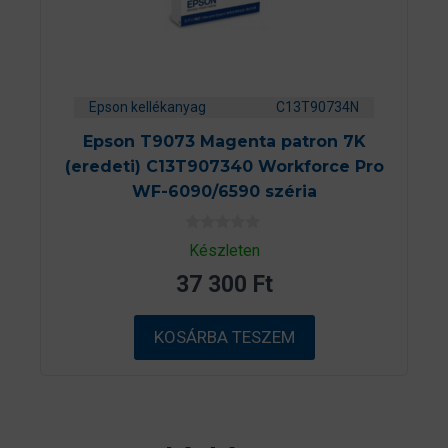
Epson kellékanyag
C13T90734N
Epson T9073 Magenta patron 7K
(eredeti) C13T907340 Workforce Pro
WF-6090/6590 széria
0
Készleten
a
z
37 300
Ft
5
-
b
ő
KOSÁRBA TESZEM
l