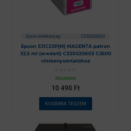
Epson kellékanyag
C33S020603
Epson SJIC22P(M) MAGENTA patron
32.5 ml (eredeti) C33S020603 C3500
címkenyomtatóhoz
0
Készleten
a
z
10 490
Ft
5
-
b
ő
KOSÁRBA TESZEM
l