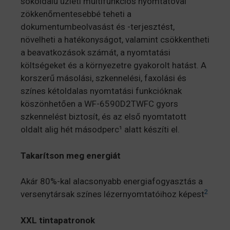
sokoldalú üzleti multifunkciós nyomtatóval
zökkenőmentesebbé teheti a
dokumentumbeolvasást és -terjesztést,
növelheti a hatékonyságot, valamint csökkentheti
a beavatkozások számát, a nyomtatási
költségeket és a környezetre gyakorolt hatást. A
korszerű másolási, szkennelési, faxolási és
színes kétoldalas nyomtatási funkcióknak
köszönhetően a WF-6590D2TWFC gyors
szkennelést biztosít, és az első nyomtatott
oldalt alig hét másodperc¹ alatt készíti el.
Takarítson meg energiát
Akár 80%-kal alacsonyabb energiafogyasztás a
2
versenytársak színes lézernyomtatóihoz képest
XXL tintapatronok