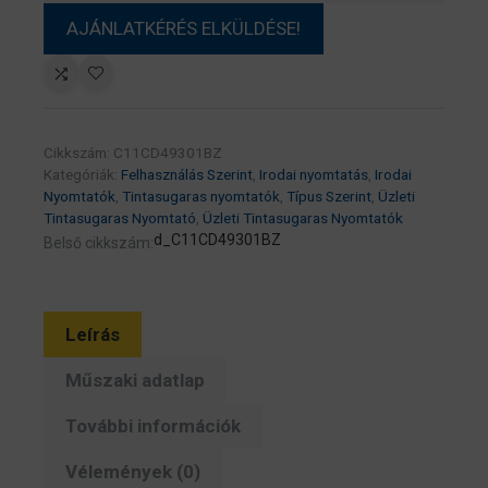
Cikkszám:
C11CD49301BZ
Kategóriák:
Felhasználás Szerint
,
Irodai nyomtatás
,
Irodai
Nyomtatók
,
Tintasugaras nyomtatók
,
Típus Szerint
,
Üzleti
Tintasugaras Nyomtató
,
Üzleti Tintasugaras Nyomtatók
d_C11CD49301BZ
Belső cikkszám:
Leírás
Műszaki adatlap
További információk
Vélemények (0)