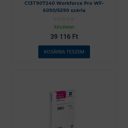
C13T907240 Workforce Pro WF-
6090/6590 széria
0
Készleten
a
z
39 116
Ft
5
-
b
ő
KOSÁRBA TESZEM
l