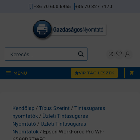
Kilépés
+36 70 600 6965
+36 70 327 7170
a
tartalomba
MENÜ
VIP TAG LESZEK
Kezdőlap
/
Típus Szerint
/
Tintasugaras
nyomtatók
/
Üzleti Tintasugaras
Nyomtató
/
Üzleti Tintasugaras
Nyomtatók
/ Epson WorkForce Pro WF-
6590D2TWFC