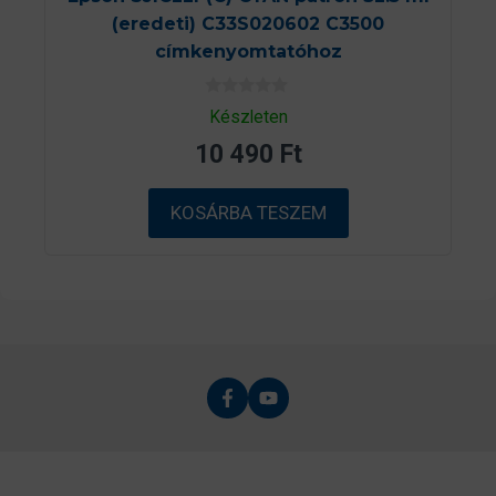
(eredeti) C33S020602 C3500
címkenyomtatóhoz
0
Készleten
a
z
10 490
Ft
5
-
b
ő
KOSÁRBA TESZEM
l