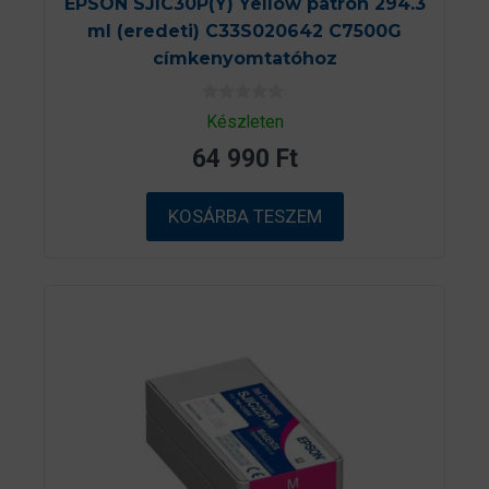
EPSON SJIC30P(Y) Yellow patron 294.3
ml (eredeti) C33S020642 C7500G
címkenyomtatóhoz
0
Készleten
a
z
64 990
Ft
5
-
b
ő
KOSÁRBA TESZEM
l