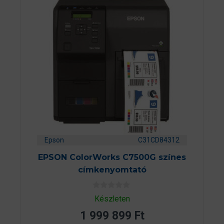
Epson
C31CD84312
EPSON ColorWorks C7500G színes
címkenyomtató
0
Készleten
a
z
1 999 899
Ft
5
-