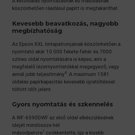
A kétoldalas nyomtatásnak és másolásnak
köszönhetően ráadásul papírt is megtakaríthat.
Kevesebb beavatkozás, nagyobb
megbízhatóság
Az Epson XXL tintapatronjainak köszönhetően a
nyomtató akár 10 000 fekete-fehér és 7000
színes oldal nyomtatására is képes, ami a
megfelelő lézernyomtatókkal megegyező, vagy
4
annál jobb teljesítmény
. A maximum 1581
oldalas papírkapacitás kevesebb újratöltéssel
töltött időt jelent.
Gyors nyomtatás és szkennelés
A WF-6590DWF az első oldal elkészülésének
idejét mindössze hét
1
másodpercre
csökkentette, így a kisebb