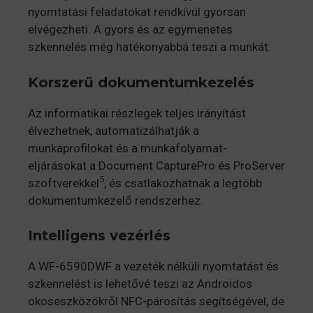
nyomtatási feladatokat rendkívül gyorsan
elvégezheti. A gyors és az egymenetes
szkennelés még hatékonyabbá teszi a munkát.
Korszerű dokumentumkezelés
Az informatikai részlegek teljes irányítást
élvezhetnek, automatizálhatják a
munkaprofilokat és a munkafolyamat-
eljárásokat a Document CapturePro és ProServer
5
szoftverekkel
, és csatlakozhatnak a legtöbb
dokumentumkezelő rendszerhez.
Intelligens vezérlés
A WF-6590DWF a vezeték nélküli nyomtatást és
szkennelést is lehetővé teszi az Androidos
okoseszközökről NFC-párosítás segítségével, de