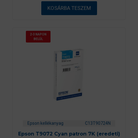
b
ő
KOSÁRBA TESZEM
l
2-3 NAPON
BELÜL
Epson kellékanyag
C13T90724N
Epson T9072 Cyan patron 7K (eredeti)