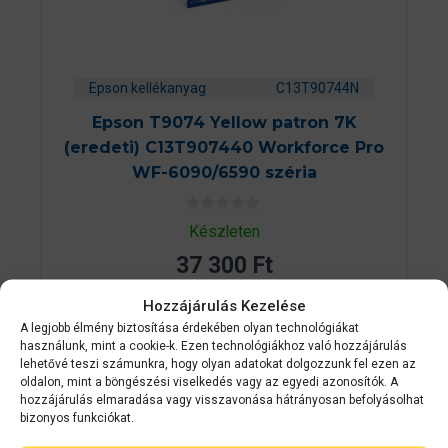
Epson kellékanyag
C13T90744N
Epson T9074 Yellow patron 7K
(eredeti) C13T907440 Workforce Pro
WF-6090/6590 széria
0
Készleten
a
z
37 300
Ft
5
-
b
Hozzájárulás Kezelése
ő
KOSÁRBA TESZEM
l
A legjobb élmény biztosítása érdekében olyan technológiákat
használunk, mint a cookie-k. Ezen technológiákhoz való hozzájárulás
lehetővé teszi számunkra, hogy olyan adatokat dolgozzunk fel ezen az
oldalon, mint a böngészési viselkedés vagy az egyedi azonosítók. A
hozzájárulás elmaradása vagy visszavonása hátrányosan befolyásolhat
bizonyos funkciókat.