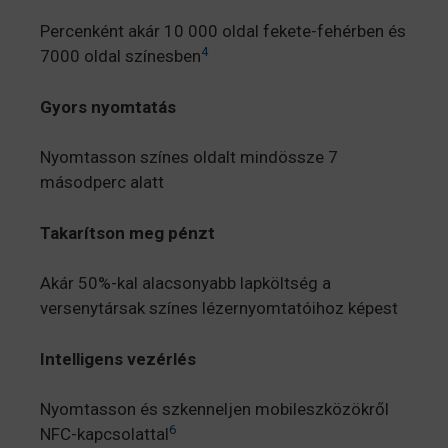
Percenként akár 10 000 oldal fekete-fehérben és
4
7000 oldal színesben
Gyors nyomtatás
Nyomtasson színes oldalt mindössze 7
másodperc alatt
Takarítson meg pénzt
Akár 50%-kal alacsonyabb lapköltség a
versenytársak színes lézernyomtatóihoz képest
Intelligens vezérlés
Nyomtasson és szkenneljen mobileszközökről
6
NFC-kapcsolattal