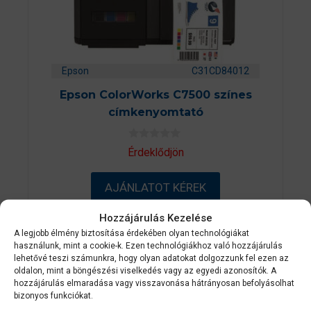
Epson
C31CD84012
Epson ColorWorks C7500 színes
címkenyomtató
0
Érdeklődjön
a
z
5
AJÁNLATOT KÉREK
-
b
ő
l
Hozzájárulás Kezelése
A legjobb élmény biztosítása érdekében olyan technológiákat
használunk, mint a cookie-k. Ezen technológiákhoz való hozzájárulás
lehetővé teszi számunkra, hogy olyan adatokat dolgozzunk fel ezen az
oldalon, mint a böngészési viselkedés vagy az egyedi azonosítók. A
hozzájárulás elmaradása vagy visszavonása hátrányosan befolyásolhat
bizonyos funkciókat.