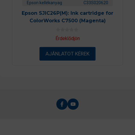
Epson kellékanyag
C33S020620
Epson SJIC26P(M): Ink cartridge for
ColorWorks C7500 (Magenta)
0
Érdeklődjön
a
z
5
AJÁNLATOT KÉREK
-
b
ő
l