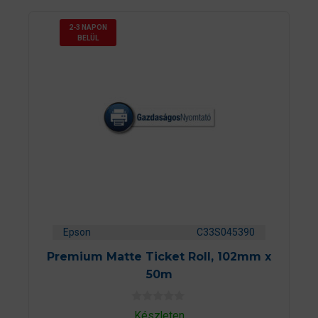
2-3 NAPON
BELÜL
Epson
C33S045390
Premium Matte Ticket Roll, 102mm x
50m
0
Készleten