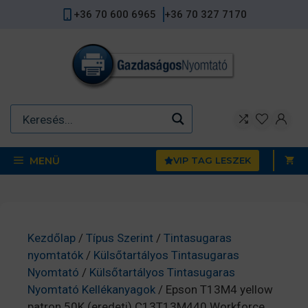
Kilépés
+36 70 600 6965
+36 70 327 7170
a
tartalomba
MENÜ
VIP TAG LESZEK
Kezdőlap
/
Típus Szerint
/
Tintasugaras
nyomtatók
/
Külsőtartályos Tintasugaras
Nyomtató
/
Külsőtartályos Tintasugaras
Nyomtató Kellékanyagok
/ Epson T13M4 yellow
patron 50K (eredeti) C13T13M440 Workforce