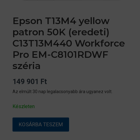
Epson T13M4 yellow
patron 50K (eredeti)
C13T13M440 Workforce
Pro EM-C8101RDWF
széria
149 901
Ft
Az elmúlt 30 nap legalacsonyabb ára ugyanez volt.
Készleten
Epson
KOSÁRBA TESZEM
T13M4
yellow