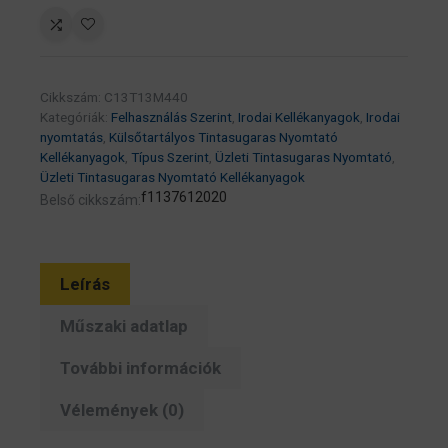
patron
50K
(eredeti)
C13T13M440
Cikkszám:
C13T13M440
Workforce
Kategóriák:
Felhasználás Szerint
,
Irodai Kellékanyagok
,
Irodai
Pro
nyomtatás
,
Külsőtartályos Tintasugaras Nyomtató
Kellékanyagok
,
Típus Szerint
,
Üzleti Tintasugaras Nyomtató
,
EM-
Üzleti Tintasugaras Nyomtató Kellékanyagok
C8101RDWF
f1137612020
Belső cikkszám:
széria
mennyiség
Leírás
Műszaki adatlap
További információk
Vélemények (0)