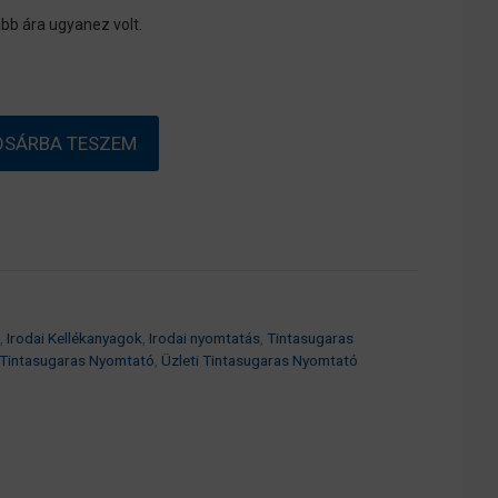
bb ára ugyanez volt.
OSÁRBA TESZEM
,
Irodai Kellékanyagok
,
Irodai nyomtatás
,
Tintasugaras
 Tintasugaras Nyomtató
,
Üzleti Tintasugaras Nyomtató