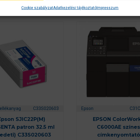
k
Cookie szabályzat
Adatkezelési tájékoztató
Impresszum
ellékanyag
C33S020603
Epson
C31
Epson SJIC22P(M)
EPSON ColorWor
ENTA patron 32.5 ml
C6000AE színes
redeti) C33S020603
címkenyomtató