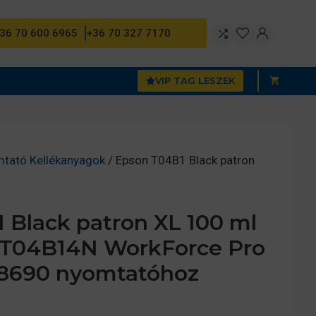
36 70 600 6965
+36 70 327 7170
VIP TAG LESZEK
mtató Kellékanyagok
/ Epson T04B1 Black patron
 Black patron XL 100 ml
13T04B14N WorkForce Pro
8690 nyomtatóhoz