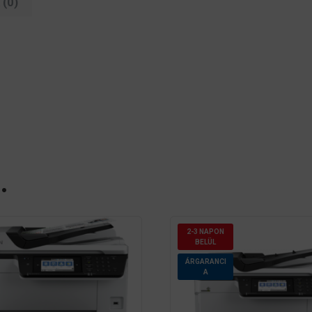
(0)
nyomtatóhoz
mennyiség
…
2-3 NAPON
BELÜL
ÁRGARANCI
A