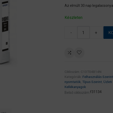
Az elmúlt 30 nap legalacsonya
Készleten
-
+
K
Epson
T04B1
Black
patron
XL
100
Cikkszám:
C13T04B14N
ml
Kategóriák:
Felhasználás Szerint
(eredeti)
nyomtatók
,
Típus Szerint
,
Üzleti
C13T04B14N
Kellékanyagok
WorkForce
f31134
Belső cikkszám:
Pro
WF-
C8610/C8690