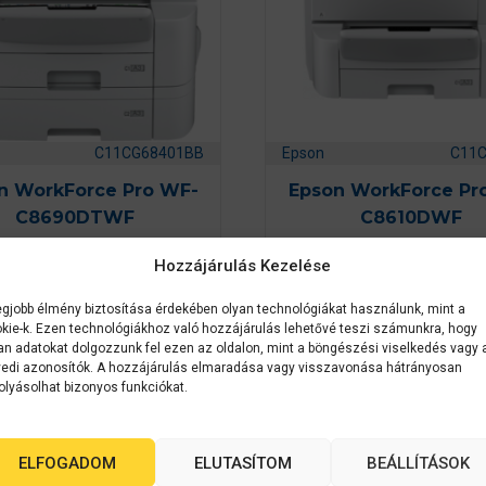
C11CG68401BB
Epson
C11
n WorkForce Pro WF-
Epson WorkForce Pr
C8690DTWF
C8610DWF
Hozzájárulás Kezelése
0
0
Érdeklődjön
Készleten
a
a
z
z
egjobb élmény biztosítása érdekében olyan technológiákat használunk, mint a
581 428
Ft
5
5
kie-k. Ezen technológiákhoz való hozzájárulás lehetővé teszi számunkra, hogy
-
-
b
b
an adatokat dolgozzunk fel ezen az oldalon, mint a böngészési viselkedés vagy 
ő
ő
edi azonosítók. A hozzájárulás elmaradása vagy visszavonása hátrányosan
AJÁNLATOT KÉREK
KOSÁRBA TESZE
l
l
olyásolhat bizonyos funkciókat.
ELFOGADOM
ELUTASÍTOM
BEÁLLÍTÁSOK