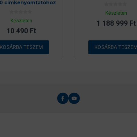
0 címkenyomtatóhoz
0
Készleten
a
0
z
Készleten
1 188 999
Ft
a
5
z
-
10 490
Ft
5
b
-
ő
b
l
ő
KOSÁRBA TESZEM
KOSÁRBA TESZE
l