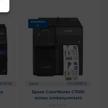
ÁRGARANCI
A
CH76102
Epson
C31CD84012
ks
Epson ColorWorks C7500
színes címkenyomtató