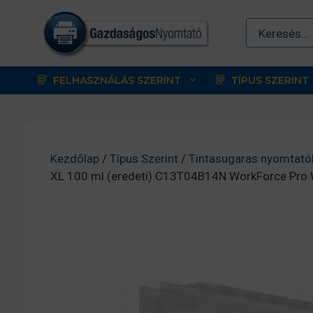
Kilépés
a
tartalomba
FELHASZNÁLÁS SZERINT
TÍPUS SZERINT
Kezdőlap
/
Típus Szerint
/
Tintasugaras nyomtató
XL 100 ml (eredeti) C13T04B14N WorkForce Pr