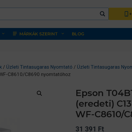
+
MÁRKÁK SZERINT
BLOG
k
/
Üzleti Tintasugaras Nyomtató
/
Üzleti Tintasugaras Nyo
o WF-C8610/C8690 nyomtatóhoz
Epson T04B1
(eredeti) C
WF-C8610/C
31 391
Ft