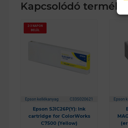
Kapcsolódó terméke
2-3 NAPON
BELÜL
Epson kellékanyag
C33S020621
Epson k
Epson SJIC26P(Y): Ink
cartridge for ColorWorks
MAG
C7500 (Yellow)
(e