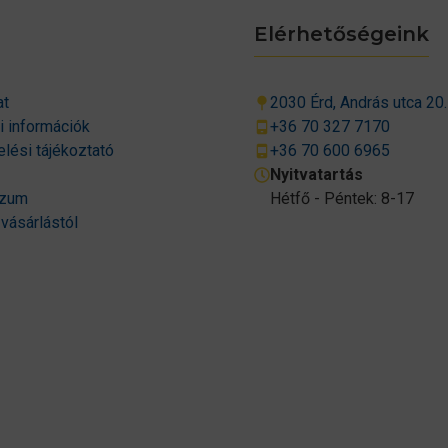
Elérhetőségeink
at
2030 Érd, András utca 20.
si információk
+36 70 327 7170
lési tájékoztató
+36 70 600 6965
Nyitvatartás
szum
Hétfő - Péntek: 8-17
 vásárlástól