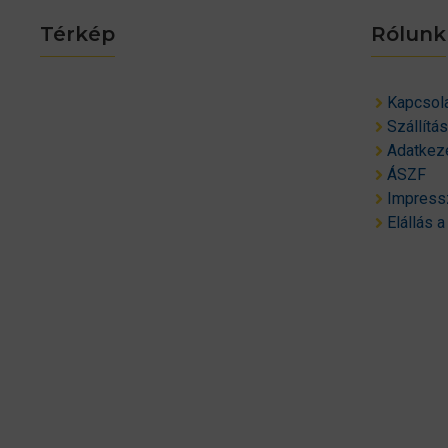
Térkép
Rólunk
Kapcsol
Szállítá
Adatkeze
ÁSZF
Impres
Elállás a