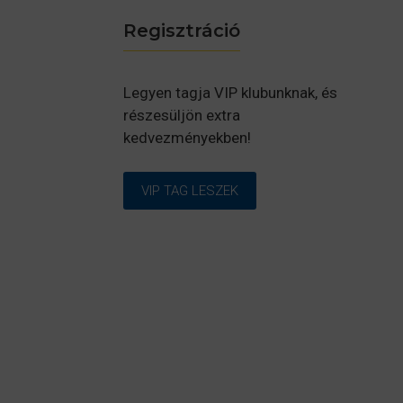
Regisztráció
Legyen tagja VIP klubunknak, és
részesüljön extra
kedvezményekben!
VIP TAG LESZEK