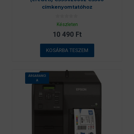
címkenyomtatóhoz
0
Készleten
a
z
10 490
Ft
5
-
b
ő
KOSÁRBA TESZEM
l
ÁRGARANCI
A