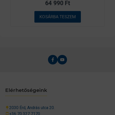
64 990
Ft
5
-
b
ő
KOSÁRBA TESZEM
l
Elérhetőségeink
2030 Érd, András utca 20.
+36 70 327 7170