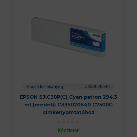
Epson kellékanyag
C33S020640
EPSON SJIC30P(C) Cyan patron 294.3
ml (eredeti) C33S020640 C7500G
címkenyomtatóhoz
0
Készleten
a
z