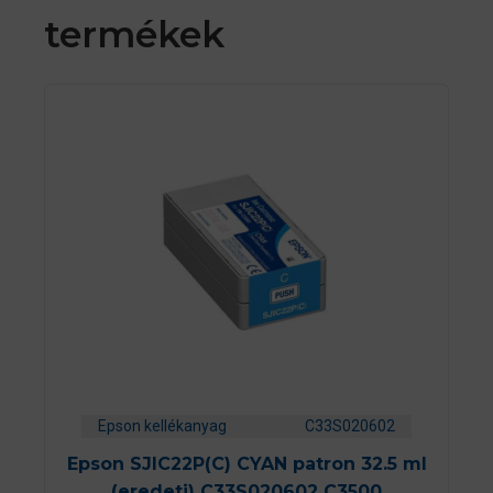
termékek
Epson kellékanyag
C33S020602
Epson SJIC22P(C) CYAN patron 32.5 ml
(eredeti) C33S020602 C3500