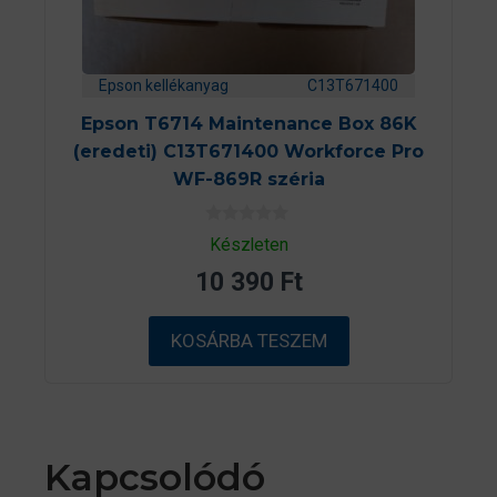
Epson kellékanyag
C13T671400
Epson T6714 Maintenance Box 86K
(eredeti) C13T671400 Workforce Pro
WF-869R széria
0
Készleten
a
z
10 390
Ft
5
-
b
ő
KOSÁRBA TESZEM
l
Kapcsolódó