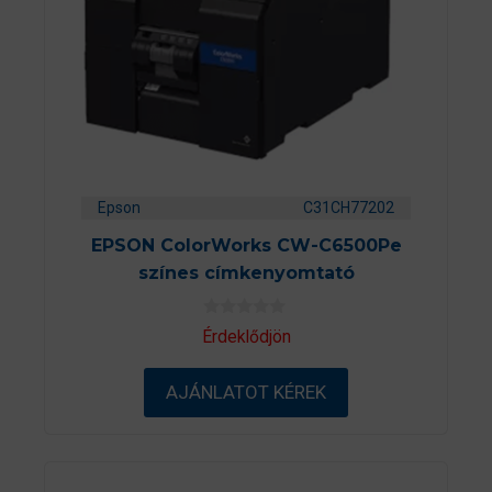
Epson
C31CH77202
EPSON ColorWorks CW-C6500Pe
színes címkenyomtató
0
Érdeklődjön
a
z
5
AJÁNLATOT KÉREK
-
b
ő
l