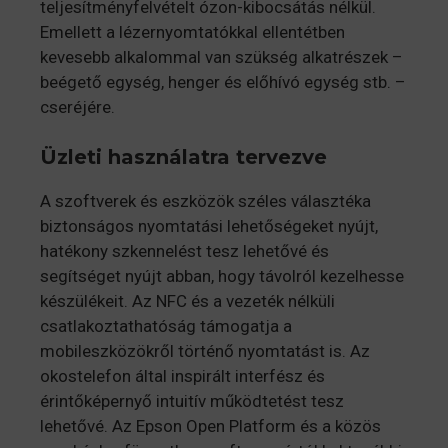
teljesítményfelvételt ózon-kibocsátás nélkül.
Emellett a lézernyomtatókkal ellentétben
kevesebb alkalommal van szükség alkatrészek –
beégető egység, henger és előhívó egység stb. –
cseréjére.
Üzleti használatra tervezve
A szoftverek és eszközök széles választéka
biztonságos nyomtatási lehetőségeket nyújt,
hatékony szkennelést tesz lehetővé és
segítséget nyújt abban, hogy távolról kezelhesse
készülékeit. Az NFC és a vezeték nélküli
csatlakoztathatóság támogatja a
mobileszközökről történő nyomtatást is. Az
okostelefon által inspirált interfész és
érintőképernyő intuitív működtetést tesz
lehetővé. Az Epson Open Platform és a közös