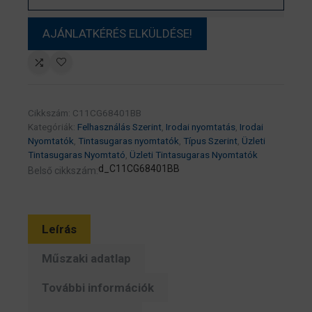
Cikkszám:
C11CG68401BB
Kategóriák:
Felhasználás Szerint
,
Irodai nyomtatás
,
Irodai
Nyomtatók
,
Tintasugaras nyomtatók
,
Típus Szerint
,
Üzleti
Tintasugaras Nyomtató
,
Üzleti Tintasugaras Nyomtatók
d_C11CG68401BB
Belső cikkszám:
Leírás
Műszaki adatlap
További információk