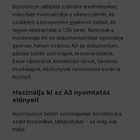
Biztosítson vállalata számára eredményeket,
miközben minimalizálja a villanyszámlát, és
csökkenti a környezetre gyakorolt hatást, és
legyen elismertebb a CSR terén. Nemcsak a
mindennapi A4-es dokumentumokat nyomtatja
gyorsan, hanem számos A3-as dokumentum,
például beltéri szórólapok, brosúravázlatok,
Excel-táblázatok, kivitelezési tervek, tantermi
munkalapok, kézikönyvek nyomtatása során is
bizonyít.
Használja ki az A3 nyomtatás
előnyeit
Nyomtasson beltéri szórólapokat, korrektúrára
szánt brosúrákat, táblázatokat – és még sok
mást