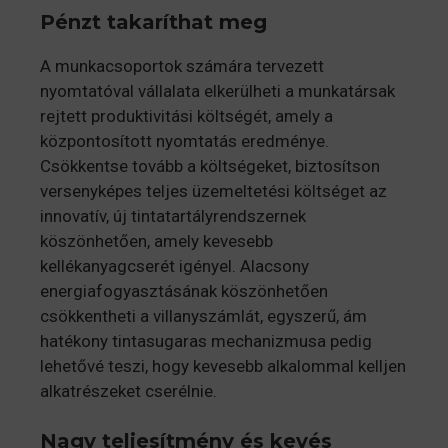
Pénzt takaríthat meg
A munkacsoportok számára tervezett
nyomtatóval vállalata elkerülheti a munkatársak
rejtett produktivitási költségét, amely a
központosított nyomtatás eredménye.
Csökkentse tovább a költségeket, biztosítson
versenyképes teljes üzemeltetési költséget az
innovatív, új tintatartályrendszernek
köszönhetően, amely kevesebb
kellékanyagcserét igényel. Alacsony
energiafogyasztásának köszönhetően
csökkentheti a villanyszámlát, egyszerű, ám
hatékony tintasugaras mechanizmusa pedig
lehetővé teszi, hogy kevesebb alkalommal kelljen
alkatrészeket cserélnie.
Nagy teljesítmény és kevés