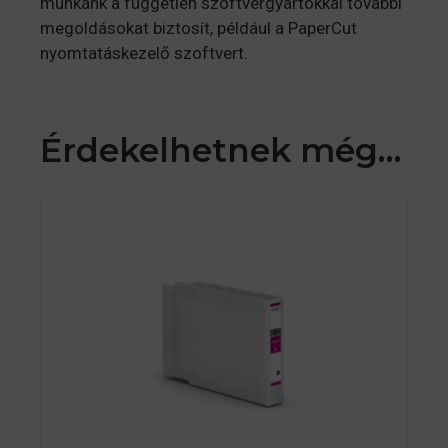
munkánk a független szoftvergyártókkal további
megoldásokat biztosít, például a PaperCut
nyomtatáskezelő szoftvert.
Érdekelhetnek még…