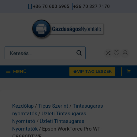
Kilépés
+36 70 600 6965
+36 70 327 7170
a
tartalomba
MENÜ
VIP TAG LESZEK
Kezdőlap
/
Típus Szerint
/
Tintasugaras
nyomtatók
/
Üzleti Tintasugaras
Nyomtató
/
Üzleti Tintasugaras
Nyomtatók
/ Epson WorkForce Pro WF-
C8690DTWF