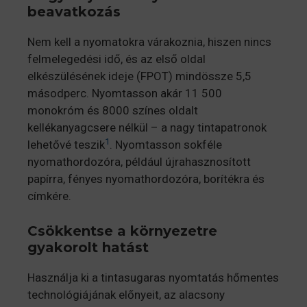
beavatkozás
Nem kell a nyomatokra várakoznia, hiszen nincs
felmelegedési idő, és az első oldal
elkészülésének ideje (FPOT) mindössze 5,5
másodperc. Nyomtasson akár 11 500
monokróm és 8000 színes oldalt
kellékanyagcsere nélkül – a nagy tintapatronok
1
lehetővé teszik
. Nyomtasson sokféle
nyomathordozóra, például újrahasznosított
papírra, fényes nyomathordozóra, borítékra és
címkére.
Csökkentse a környezetre
gyakorolt hatást
Használja ki a tintasugaras nyomtatás hőmentes
technológiájának előnyeit, az alacsony