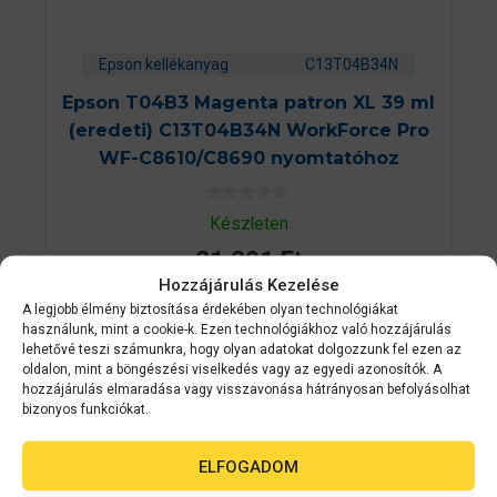
Epson kellékanyag
C13T04B34N
Epson T04B3 Magenta patron XL 39 ml
(eredeti) C13T04B34N WorkForce Pro
WF-C8610/C8690 nyomtatóhoz
0
Készleten
a
z
31 391
Ft
5
-
Hozzájárulás Kezelése
b
ő
A legjobb élmény biztosítása érdekében olyan technológiákat
KOSÁRBA TESZEM
l
használunk, mint a cookie-k. Ezen technológiákhoz való hozzájárulás
lehetővé teszi számunkra, hogy olyan adatokat dolgozzunk fel ezen az
oldalon, mint a böngészési viselkedés vagy az egyedi azonosítók. A
hozzájárulás elmaradása vagy visszavonása hátrányosan befolyásolhat
bizonyos funkciókat.
ELFOGADOM