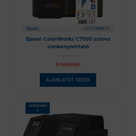
Epson
C31CD84012
Epson ColorWorks C7500 színes
címkenyomtató
0
Érdeklődjön
a
z
5
AJÁNLATOT KÉREK
-
b
ő
l
ÁRGARANCI
A