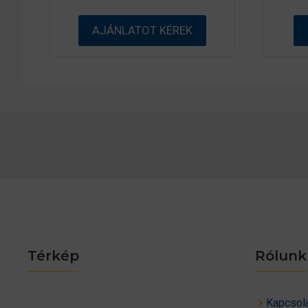
AJÁNLATOT KÉREK
Térkép
Rólunk
Kapcsol