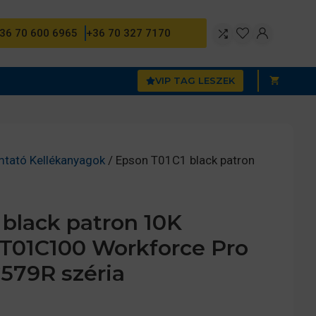
36 70 600 6965
+36 70 327 7170
VIP TAG LESZEK
mtató Kellékanyagok
/ Epson T01C1 black patron
 black patron 10K
3T01C100 Workforce Pro
579R széria