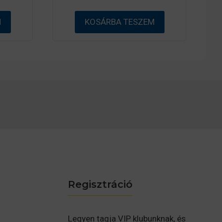
-
b
ő
M
KOSÁRBA TESZEM
l
Regisztráció
Legyen tagja VIP klubunknak, és