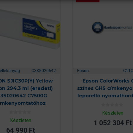
ellékanyag
C33S020642
Epson
C11
N SJIC30P(Y) Yellow
Epson ColorWorks 
on 294.3 ml (eredeti)
színes GHS címkeny
33S020642 C7500G
leporelló nyomathor
ímkenyomtatóhoz
0
Készleten
a
0
z
Készleten
1 052 304
Ft
a
5
z
-
64 990
Ft
5
b