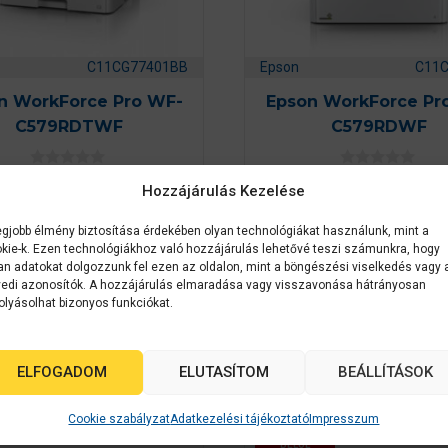
C11CG77401BB
Epson
C11
n WorkForce Pro WF-
Epson WorkForce Pr
C579RDTWF
C579RDWF
0
0
Érdeklődjön
Érdeklődjön
Hozzájárulás Kezelése
a
a
z
z
5
5
egjobb élmény biztosítása érdekében olyan technológiákat használunk, mint a
AJÁNLATOT KÉREK
AJÁNLATOT KÉRE
-
-
b
b
kie-k. Ezen technológiákhoz való hozzájárulás lehetővé teszi számunkra, hogy
ő
ő
an adatokat dolgozzunk fel ezen az oldalon, mint a böngészési viselkedés vagy 
l
l
edi azonosítók. A hozzájárulás elmaradása vagy visszavonása hátrányosan
olyásolhat bizonyos funkciókat.
k
ELFOGADOM
ELUTASÍTOM
BEÁLLÍTÁSOK
Cookie szabályzat
Adatkezelési tájékoztató
Impresszum
2-3 NAPON
BELÜL