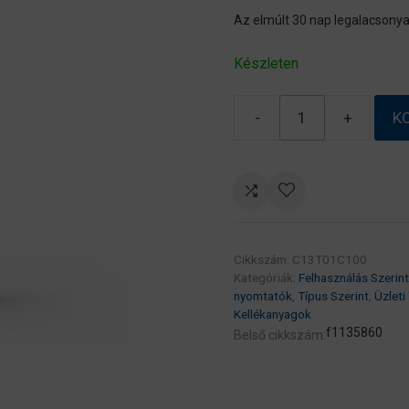
Az elmúlt 30 nap legalacsonya
Készleten
-
+
K
Epson
T01C1
black
patron
10K
(eredeti)
Cikkszám:
C13T01C100
C13T01C100
Kategóriák:
Felhasználás Szerint
Workforce
nyomtatók
,
Típus Szerint
,
Üzleti
Pro
Kellékanyagok
WF-
f1135860
Belső cikkszám:
C529R/C579R
széria
mennyiség