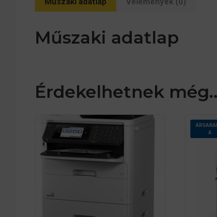
Műszaki adatlap
Vélemények (0)
Műszaki adatlap
Érdekelhetnek még
ÁRGARA
A