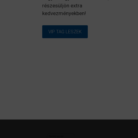
részesüljön extra
kedvezményekben!
VIP TAG LESZEK