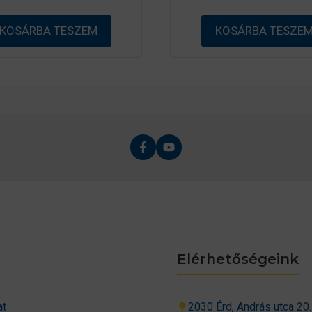
-
ő
b
l
ő
KOSÁRBA TESZEM
KOSÁRBA TESZE
l
Elérhetőségeink
at
2030 Érd, András utca 20.