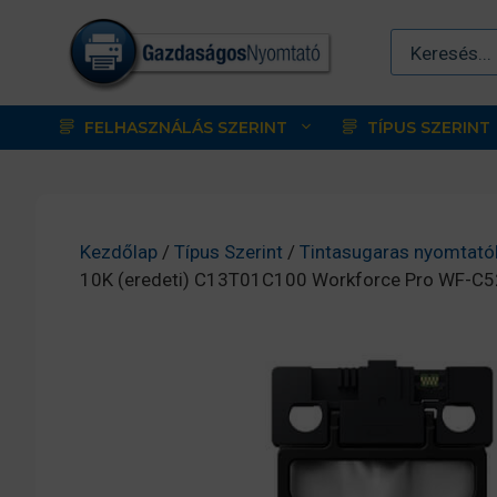
Kilépés
a
tartalomba
FELHASZNÁLÁS SZERINT
TÍPUS SZERINT
Kezdőlap
/
Típus Szerint
/
Tintasugaras nyomtató
10K (eredeti) C13T01C100 Workforce Pro WF-C5