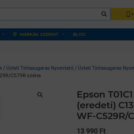
+
MÁRKÁK SZERINT
BLOG
k
/
Üzleti Tintasugaras Nyomtató
/
Üzleti Tintasugaras Nyo
29R/C579R széria
Epson T01C1
(eredeti) C1
WF-C529R/C
13 990
Ft