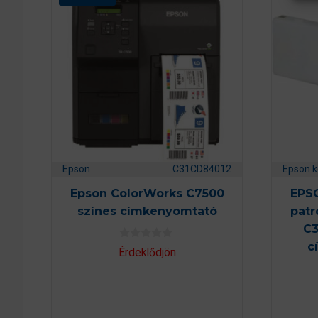
Epson
C31CD84012
Epson k
Epson ColorWorks C7500
EPSO
színes címkenyomtató
patr
C
c
0
Érdeklődjön
a
z
5
-
b
ő
l