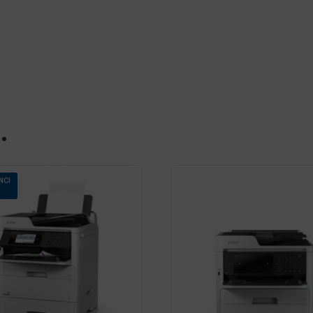
…
NCI