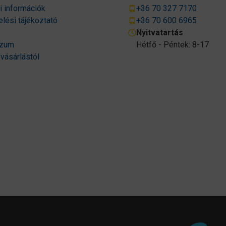
si információk
+36 70 327 7170
lési tájékoztató
+36 70 600 6965
Nyitvatartás
szum
Hétfő - Péntek: 8-17
 vásárlástól