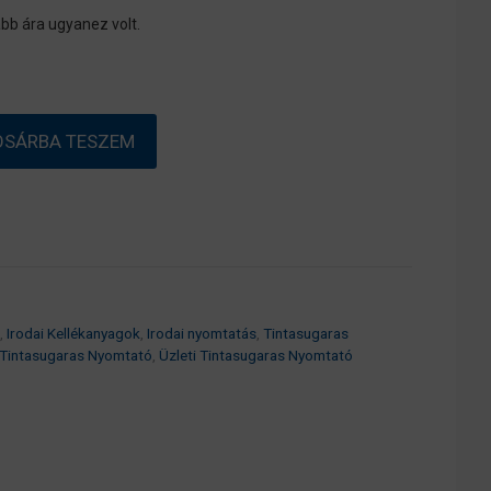
bb ára ugyanez volt.
OSÁRBA TESZEM
,
Irodai Kellékanyagok
,
Irodai nyomtatás
,
Tintasugaras
 Tintasugaras Nyomtató
,
Üzleti Tintasugaras Nyomtató