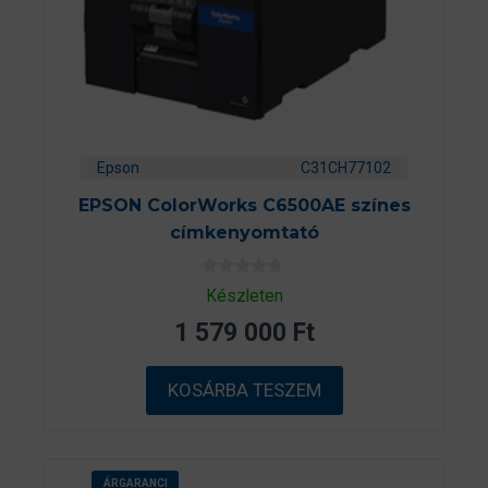
Epson
C31CH77102
EPSON ColorWorks C6500AE színes
címkenyomtató
0
Készleten
a
z
1 579 000
Ft
5
-
b
ő
KOSÁRBA TESZEM
l
ÁRGARANCI