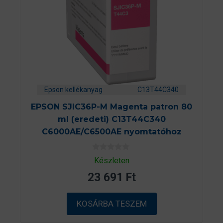
Epson kellékanyag
C13T44C340
EPSON SJIC36P-M Magenta patron 80
ml (eredeti) C13T44C340
C6000AE/C6500AE nyomtatóhoz
0
Készleten
a
z
23 691
Ft
5
-
b
ő
KOSÁRBA TESZEM
l