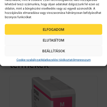
lehetővé teszi számunkra, hogy olyan adatokat dolgozzunk fel ezen az
oldalon, mint a böngészési viselkedés vagy az egyedi azonosítók. A
0
Érdeklődjön
hozzájárulás elmaradása vagy visszavonása hátrányosan befolyásolhat
a
z
bizonyos funkciókat.
5
AJÁNLATOT KÉREK
-
b
ELFOGADOM
ő
l
ELUTASÍTOM
Kapcsolódó
BEÁLLÍTÁSOK
Cookie szabályzat
Adatkezelési tájékoztató
Impresszum
termékek