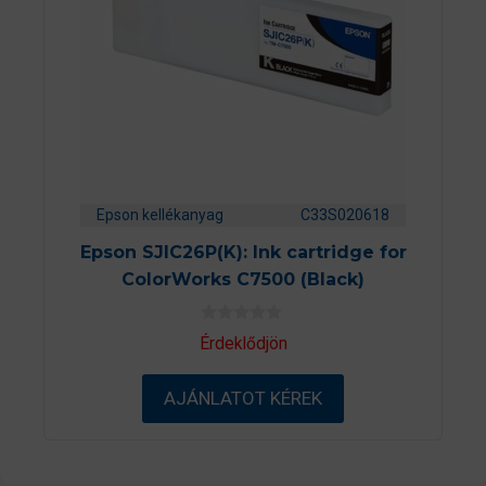
Epson kellékanyag
C33S020618
Epson SJIC26P(K): Ink cartridge for
ColorWorks C7500 (Black)
0
Érdeklődjön
a
z
5
AJÁNLATOT KÉREK
-
b
ő
l