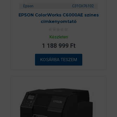
Epson
C31CH76102
EPSON ColorWorks C6000AE színes
címkenyomtató
0
Készleten
a
z
1 188 999
Ft
5
-
b
ő
KOSÁRBA TESZEM
l