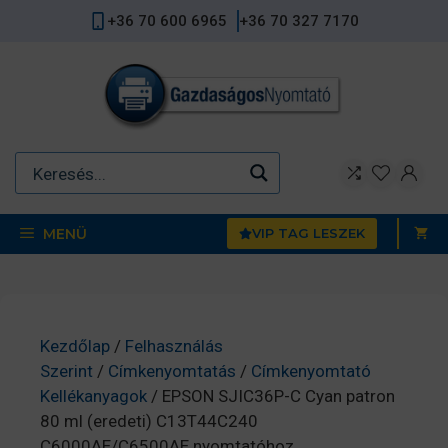
Kilépés
+36 70 600 6965
+36 70 327 7170
a
tartalomba
MENÜ
VIP TAG LESZEK
Kezdőlap
/
Felhasználás
Szerint
/
Címkenyomtatás
/
Címkenyomtató
Kellékanyagok
/ EPSON SJIC36P-C Cyan patron
80 ml (eredeti) C13T44C240
C6000AE/C6500AE nyomtatóhoz