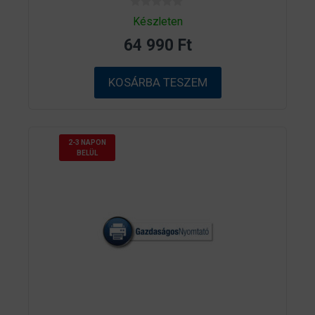
0
Készleten
a
z
64 990
Ft
5
-
b
ő
KOSÁRBA TESZEM
l
2-3 NAPON
BELÜL