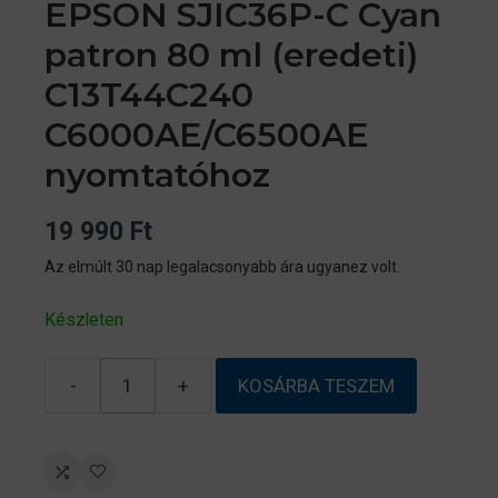
EPSON SJIC36P-C Cyan
patron 80 ml (eredeti)
C13T44C240
C6000AE/C6500AE
nyomtatóhoz
19 990
Ft
Az elmúlt 30 nap legalacsonyabb ára ugyanez volt.
Készleten
-
+
KOSÁRBA TESZEM
EPSON
SJIC36P-
C
Cyan