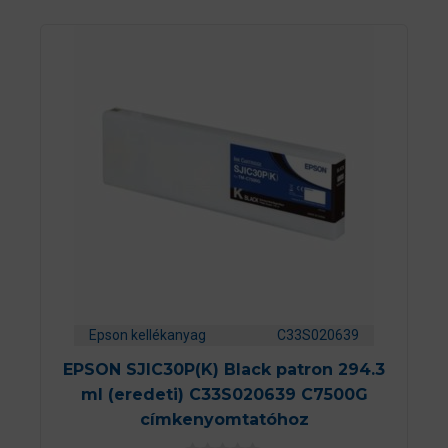
Epson kellékanyag
C33S020639
EPSON SJIC30P(K) Black patron 294.3
ml (eredeti) C33S020639 C7500G
címkenyomtatóhoz