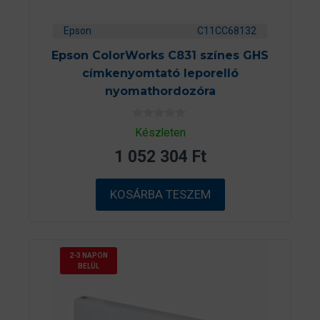
Epson
C11CC68132
Epson ColorWorks C831 színes GHS
címkenyomtató leporelló
nyomathordozóra
0
Készleten
a
z
1 052 304
Ft
5
-
b
ő
KOSÁRBA TESZEM
l
2-3 NAPON
BELÜL