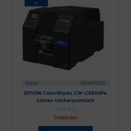
A
Epson
C31CH77202
EPSON ColorWorks CW-C6500Pe
színes címkenyomtató
0
Érdeklődjön
a
z
5