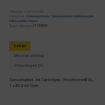
patron
80
Cikkszám:
C13T44C240
ml
Kategóriák:
Címkenyomtatás
,
Címkenyomtató Kellékanyagok
,
(eredeti)
Felhasználás Szerint
C13T44C240
f1135839
Belső cikkszám:
C6000AE/C6500AE
nyomtatóhoz
mennyiség
Leírás
Műszaki adatlap
Vélemények (0)
Consumables: Ink Cartridges, Ultrachrome® DL,
1 x 80.0 ml Cyan