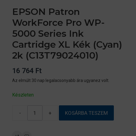
EPSON Patron
WorkForce Pro WP-
5000 Series Ink
Cartridge XL Kék (Cyan)
2k (C13T79024010)
16 764
Ft
Az elmúlt 30 nap legalacsonyabb ára ugyanez volt.
Készleten
-
+
KOSÁRBA TESZEM
EPSON
Patron
WorkForce