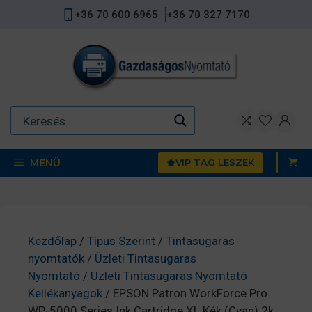
Kilépés
+36 70 600 6965
+36 70 327 7170
a
tartalomba
MENÜ
VIP TAG LESZEK
Kezdőlap
/
Típus Szerint
/
Tintasugaras
nyomtatók
/
Üzleti Tintasugaras
Nyomtató
/
Üzleti Tintasugaras Nyomtató
Kellékanyagok
/ EPSON Patron WorkForce Pro
WP-5000 Series Ink Cartridge XL Kék (Cyan) 2k