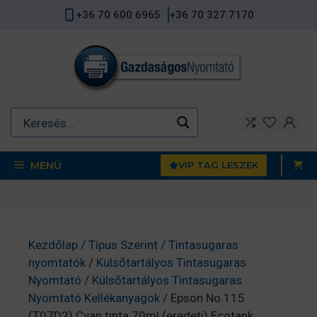
Kilépés
+36 70 600 6965
+36 70 327 7170
a
tartalomba
MENÜ
VIP TAG LESZEK
Kezdőlap
/
Típus Szerint
/
Tintasugaras
nyomtatók
/
Külsőtartályos Tintasugaras
Nyomtató
/
Külsőtartályos Tintasugaras
Nyomtató Kellékanyagok
/ Epson No.115
(T07D2) Cyan tinta 70ml (eredeti) Ecotank