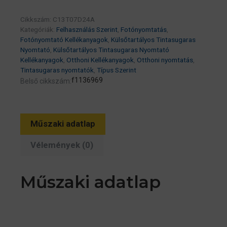
70ml
Cikkszám:
C13T07D24A
(eredeti)
Kategóriák:
Felhasználás Szerint
,
Fotónyomtatás
,
Ecotank
Fotónyomtató Kellékanyagok
,
Külsőtartályos Tintasugaras
L8160/L8180
Nyomtató
,
Külsőtartályos Tintasugaras Nyomtató
Kellékanyagok
,
Otthoni Kellékanyagok
,
Otthoni nyomtatás
,
széria
Tintasugaras nyomtatók
,
Típus Szerint
mennyiség
f1136969
Belső cikkszám:
Műszaki adatlap
Vélemények (0)
Műszaki adatlap