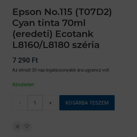
Epson No.115 (T07D2)
Cyan tinta 70ml
(eredeti) Ecotank
L8160/L8180 széria
7 290
Ft
Az elmúlt 30 nap legalacsonyabb ára ugyanez volt.
Készleten
-
+
KOSÁRBA TESZEM
Epson
No.115
(T07D2)
Cyan
tinta