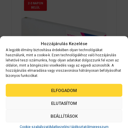
2-3 NAPON
BELÜL
Hozzájárulás Kezelése
A legjobb élmény biztosítása érdekében olyan technológiákat
használunk, mint a cookie-k. Ezen technológiákhoz való hozzájárulás
lehetővé teszi számunkra, hogy olyan adatokat dolgozzunk fel ezen az
oldalon, mint a böngészési viselkedés vagy az egyedi azonosítók. A
hozzájárulás elmaradása vagy visszavonása hátrányosan befolyásolhat
bizonyos funkciókat.
Epson kellékanyag
C33S020620
ELFOGADOM
Epson SJIC26P(M): Ink cartridge for
ColorWorks C7500 (Magenta)
ELUTASÍTOM
BEÁLLÍTÁSOK
0
Érdeklődjön
a
z
Cookie szabályzat
Adatkezelési tájékoztató
Impresszum