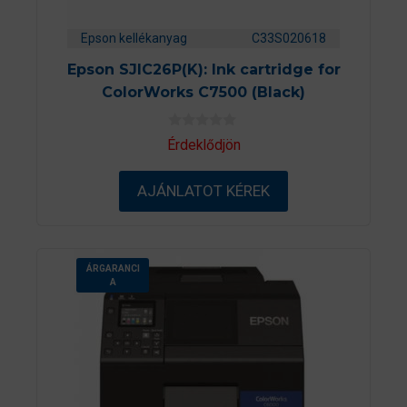
Epson kellékanyag
C33S020618
Epson SJIC26P(K): Ink cartridge for
ColorWorks C7500 (Black)
0
Érdeklődjön
a
z
5
AJÁNLATOT KÉREK
-
b
ő
l
ÁRGARANCI
A