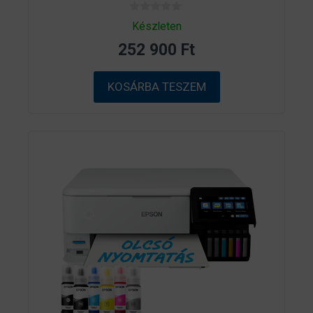
0
Készleten
a
z
252 900
Ft
5
-
b
ő
KOSÁRBA TESZEM
l