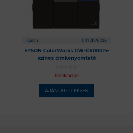
Epson
C31CH76202
EPSON ColorWorks CW-C6000Pe
színes címkenyomtató
0
Érdeklődjön
a
z
5
AJÁNLATOT KÉREK
-
b
ő
l