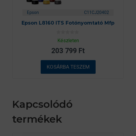
Epson
C11CJ20402
Epson L8160 ITS Fotónyomtató Mfp
0
Készleten
a
z
203 799
Ft
5
-
b
ő
KOSÁRBA TESZEM
l
Kapcsolódó
termékek