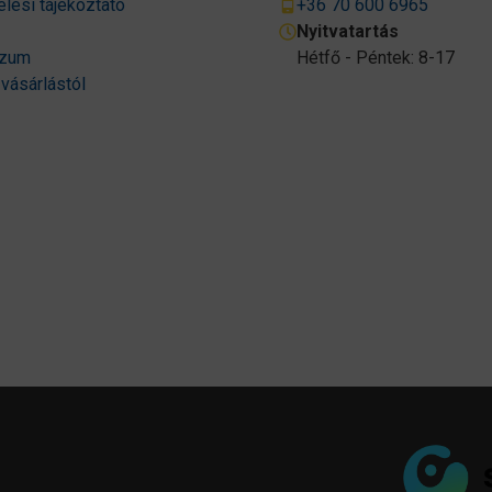
lési tájékoztató
+36 70 600 6965
Nyitvatartás
szum
Hétfő - Péntek: 8-17
 vásárlástól