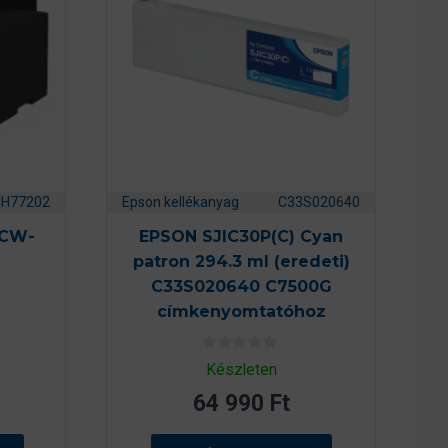
CH77202
Epson kellékanyag
C33S020640
 CW-
EPSON SJIC30P(C) Cyan
patron 294.3 ml (eredeti)
C33S020640 C7500G
címkenyomtatóhoz
0
Készleten
a
z
64 990
Ft
5
-
b
ő