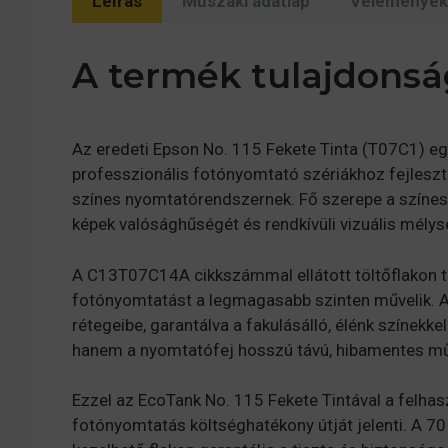
Leírás
Műszaki adatlap
Vélemények 
A termék tulajdonsá
Az eredeti Epson No. 115 Fekete Tinta (T07C1) eg
professzionális fotónyomtató szériákhoz fejleszte
színes nyomtatórendszernek. Fő szerepe a színes f
képek valósághűségét és rendkívüli vizuális mélys
A C13T07C14A cikkszámmal ellátott töltőflakon 
fotónyomtatást a legmagasabb szinten művelik. A f
rétegeibe, garantálva a fakulásálló, élénk színek
hanem a nyomtatófej hosszú távú, hibamentes műkö
Ezzel az EcoTank No. 115 Fekete Tintával a felhas
fotónyomtatás költséghatékony útját jelenti. A 7