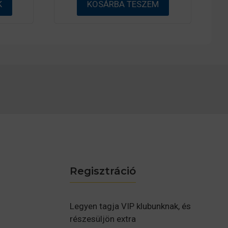
K
KOSÁRBA TESZEM
l
Regisztráció
Legyen tagja VIP klubunknak, és
részesüljön extra