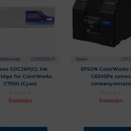
ellékanyag
C33S020619
Epson
C31
son SJIC26P(C): Ink
EPSON ColorWorks
ridge for ColorWorks
C6500Pe színes
C7500 (Cyan)
címkenyomtató
0
0
Érdeklődjön
Érdeklődjön
a
a
z
z
5
5
-
-
b
b
ő
ő
l
l