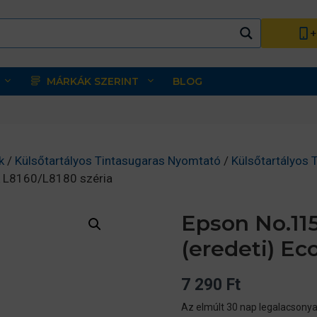
+
MÁRKÁK SZERINT
BLOG
k
/
Külsőtartályos Tintasugaras Nyomtató
/
Külsőtartályos 
k L8160/L8180 széria
Epson No.115
(eredeti) Ec
7 290
Ft
Az elmúlt 30 nap legalacsonya