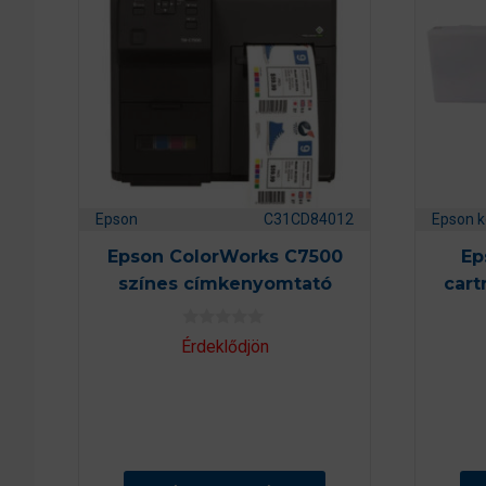
Epson
C31CD84012
Epson k
Epson ColorWorks C7500
Ep
színes címkenyomtató
cart
0
Érdeklődjön
a
z
5
-
b
ő
l