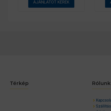
AJÁNLATOT KÉREK
Térkép
Rólunk
Kapcsol
Szállítá