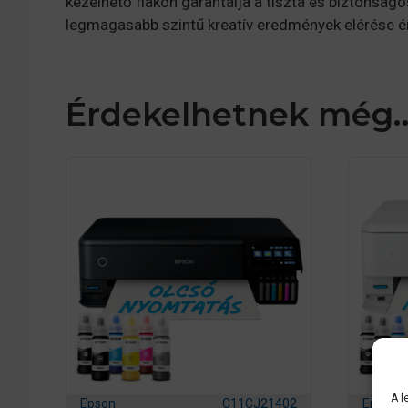
kezelhető flakon garantálja a tiszta és biztonság
legmagasabb szintű kreatív eredmények elérése é
Érdekelhetnek még
A l
Epson
C11CJ21402
Epson