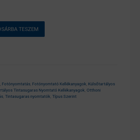
OSÁRBA TESZEM
,
Fotónyomtatás
,
Fotónyomtató Kellékanyagok
,
Külsőtartályos
rtályos Tintasugaras Nyomtató Kellékanyagok
,
Otthoni
ás
,
Tintasugaras nyomtatók
,
Típus Szerint