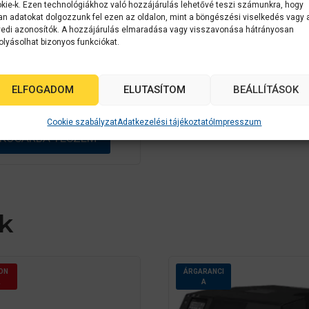
kie-k. Ezen technológiákhoz való hozzájárulás lehetővé teszi számunkra, hogy
an adatokat dolgozzunk fel ezen az oldalon, mint a böngészési viselkedés vagy 
Epson L8160 ITS
edi azonosítók. A hozzájárulás elmaradása vagy visszavonása hátrányosan
otónyomtató Mfp
olyásolhat bizonyos funkciókat.
0
Készleten
a
ELFOGADOM
ELUTASÍTOM
BEÁLLÍTÁSOK
z
203 799
Ft
5
-
b
Cookie szabályzat
Adatkezelési tájékoztató
Impresszum
ő
KOSÁRBA TESZEM
l
k
ON
ÁRGARANCI
A