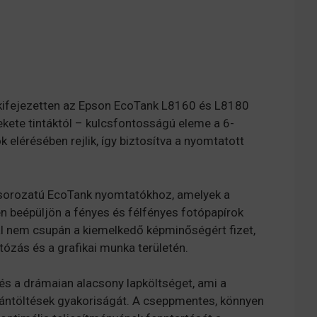
t kifejezetten az Epson EcoTank L8160 és L8180
ekete tintáktól – kulcsfontosságú eleme a 6-
elérésében rejlik, így biztosítva a nyomtatott
 sorozatú EcoTank nyomtatókhoz, amelyek a
en beépüljön a fényes és félfényes fotópapírok
val nem csupán a kiemelkedő képminőségért fizet,
ózás és a grafikai munka területén.
 és a drámaian alacsony lapköltséget, ami a
utántöltések gyakoriságát. A cseppmentes, könnyen