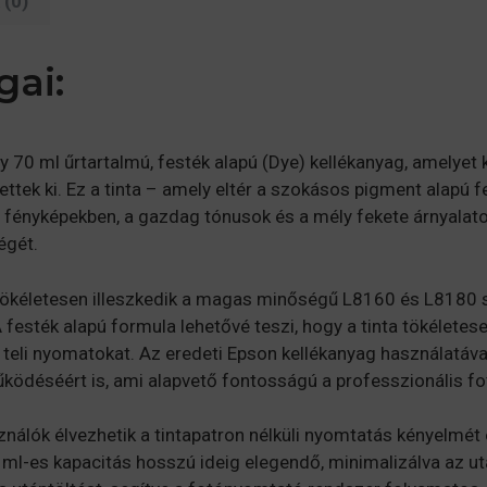
(0)
gai:
y 70 ml űrtartalmú, festék alapú (Dye) kellékanyag, amelye
ttek ki. Ez a tinta – amely eltér a szokásos pigment alapú f
ényképekben, a gazdag tónusok és a mély fekete árnyalatok 
égét.
tökéletesen illeszkedik a magas minőségű L8160 és L8180
esték alapú formula lehetővé teszi, hogy a tinta tökéletes
kel teli nyomatokat. Az eredeti Epson kellékanyag használatá
déséért is, ami alapvető fontosságú a professzionális fot
ználók élvezhetik a tintapatron nélküli nyomtatás kényelmét
0 ml-es kapacitás hosszú ideig elegendő, minimalizálva az 