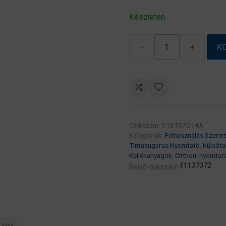
Készleten
-
+
K
Epson
No.115
(T07C1)Black
tinta
70ml
(eredeti)
Cikkszám:
C13T07C14A
Ecotank
Kategóriák:
Felhasználás Szerint
L8160/L8180
Tintasugaras Nyomtató
,
Külsőta
széria
Kellékanyagok
,
Otthoni nyomtat
mennyiség
f1137072
Belső cikkszám: