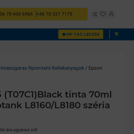
36 70 600 6965
+36 70 327 7170
VIP TAG LESZEK
Tintasugaras Nyomtató Kellékanyagok
/ Epson
 (T07C1)Black tinta 70ml
otank L8160/L8180 széria
bb ára ugyanez volt.