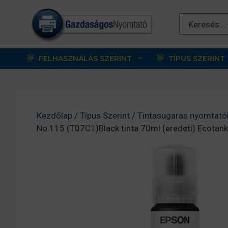
Kilépés
a
tartalomba
FELHASZNÁLÁS SZERINT
TÍPUS SZERINT
Kezdőlap
/
Típus Szerint
/
Tintasugaras nyomtató
No.115 (T07C1)Black tinta 70ml (eredeti) Ecotan