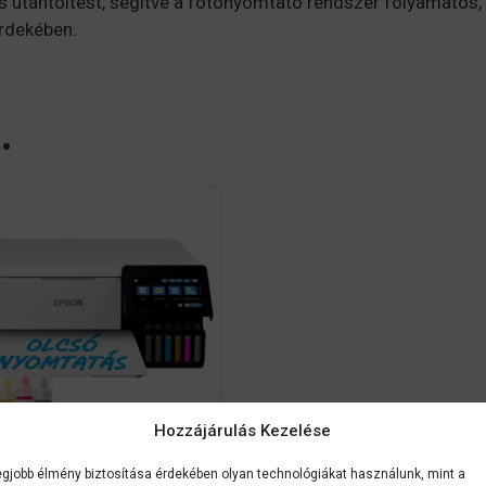
os utántöltést, segítve a fotónyomtató rendszer folyamatos,
rdekében.
…
Hozzájárulás Kezelése
egjobb élmény biztosítása érdekében olyan technológiákat használunk, mint a
C11CJ20402