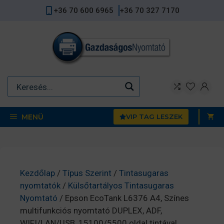
Kilépés
+36 70 600 6965
+36 70 327 7170
a
tartalomba
MENÜ
VIP TAG LESZEK
Kezdőlap
/
Típus Szerint
/
Tintasugaras
nyomtatók
/
Külsőtartályos Tintasugaras
Nyomtató
/ Epson EcoTank L6376 A4, Színes
multifunkciós nyomtató DUPLEX, ADF,
WIFI/LAN/USB, 15100/5500 oldal tintával