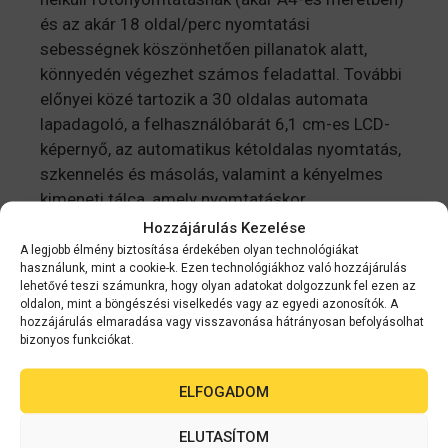
és az akár 18 oldal/perc nyomtatási
sebességnek köszönhetően pillanatok alatt,
könnyedén végezhet számos feladattal. További
előnyei közé tartozik a 30 oldalas automata
lapadagoló, a felhasználóbarát 6,1 cm-es LCD-
képernyő, az automatikus kétoldalas nyomtatás,
szkennelés és másolás, valamint a kényelmes
kimeneti tálca, amely nyomtatáskor
automatikusan kinyílik. A nyomathordozó-ablak
Hozzájárulás Kezelése
segítségével gyorsan ellenőrizheti a papír
A legjobb élmény biztosítása érdekében olyan technológiákat
használunk, mint a cookie-k. Ezen technológiákhoz való hozzájárulás
szintjét.
lehetővé teszi számunkra, hogy olyan adatokat dolgozzunk fel ezen az
oldalon, mint a böngészési viselkedés vagy az egyedi azonosítók. A
hozzájárulás elmaradása vagy visszavonása hátrányosan befolyásolhat
Tartós felépítés
bizonyos funkciókat.
A hő nélküli nyomtatási technológia egyet jelent
ELFOGADOM
azzal, hogy a nyomtatófej a nyomtató teljes
élettartamáig kitart, így nincs szükség az
ELUTASÍTOM
alkatrészek cseréjére vagy frissítésére, és a