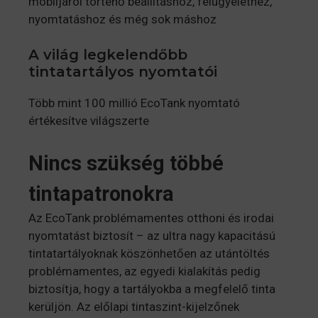
mobiljáról történő beállításhoz, felügyelethez,
nyomtatáshoz és még sok máshoz
A világ legkelendőbb
tintatartályos nyomtatói
Több mint 100 millió EcoTank nyomtató
értékesítve világszerte
Nincs szükség többé
tintapatronokra
Az EcoTank problémamentes otthoni és irodai
nyomtatást biztosít – az ultra nagy kapacitású
tintatartályoknak köszönhetően az utántöltés
problémamentes, az egyedi kialakítás pedig
biztosítja, hogy a tartályokba a megfelelő tinta
kerüljön. Az előlapi tintaszint-kijelzőnek