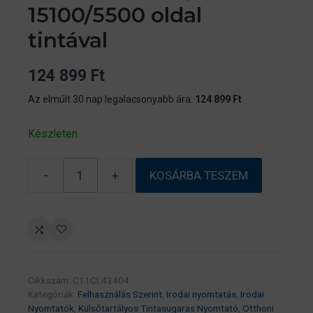
15100/5500 oldal
tintával
124 899
Ft
Az elmúlt 30 nap legalacsonyabb ára:
124 899
Ft
Készleten
-
+
KOSÁRBA TESZEM
Epson
EcoTank
L6376
A4,
Színes
multifunkciós
Cikkszám:
C11CL43404
nyomtató
Kategóriák:
Felhasználás Szerint
,
Irodai nyomtatás
,
Irodai
DUPLEX,
Nyomtatók
,
Külsőtartályos Tintasugaras Nyomtató
,
Otthoni