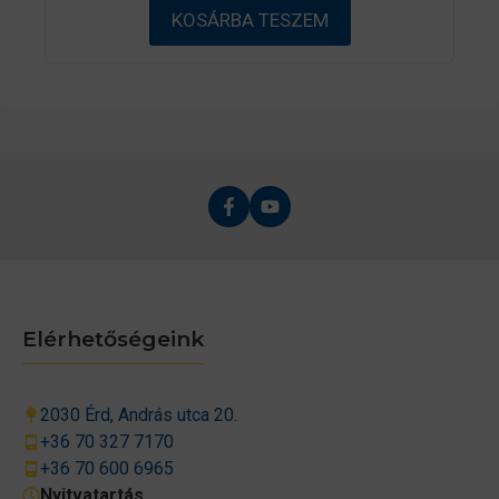
ő
KOSÁRBA TESZEM
l
Elérhetőségeink
2030 Érd, András utca 20.
+36 70 327 7170
+36 70 600 6965
Nyitvatartás