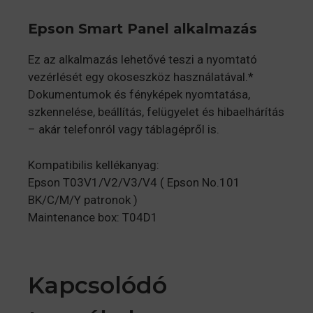
Epson Smart Panel alkalmazás
Ez az alkalmazás lehetővé teszi a nyomtató
vezérlését egy okoseszköz használatával.*
Dokumentumok és fényképek nyomtatása,
szkennelése, beállítás, felügyelet és hibaelhárítás
– akár telefonról vagy táblagépről is.
Kompatibilis kellékanyag:
Epson T03V1/V2/V3/V4 ( Epson No.101
BK/C/M/Y patronok )
Maintenance box: T04D1
Kapcsolódó