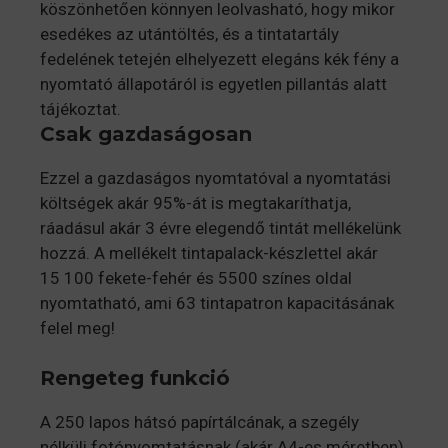
köszönhetően könnyen leolvasható, hogy mikor
esedékes az utántöltés, és a tintatartály
fedelének tetején elhelyezett elegáns kék fény a
nyomtató állapotáról is egyetlen pillantás alatt
tájékoztat.
Csak gazdaságosan
Ezzel a gazdaságos nyomtatóval a nyomtatási
költségek akár 95%-át is megtakaríthatja,
ráadásul akár 3 évre elegendő tintát mellékelünk
hozzá. A mellékelt tintapalack-készlettel akár
15 100 fekete-fehér és 5500 színes oldal
nyomtatható, ami 63 tintapatron kapacitásának
felel meg!
Rengeteg funkció
A 250 lapos hátsó papírtálcának, a szegély
nélküli fotónyomtatásnak (akár A4-es méretben)