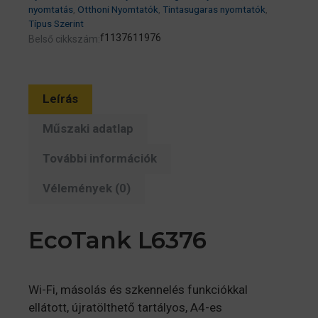
ADF,
nyomtatás
,
Otthoni Nyomtatók
,
Tintasugaras nyomtatók
,
Típus Szerint
WIFI/LAN/USB,
f1137611976
Belső cikkszám:
15100/5500
oldal
tintával
mennyiség
Leírás
Műszaki adatlap
További információk
Vélemények (0)
EcoTank L6376
Wi-Fi, másolás és szkennelés funkciókkal
ellátott, újratölthető tartályos, A4-es