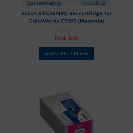
Epson kellékanyag
C33S020620
Epson SJIC26P(M): Ink cartridge for
ColorWorks C7500 (Magenta)
0
Érdeklődjön
a
z
5
AJÁNLATOT KÉREK
-
b
ő
l