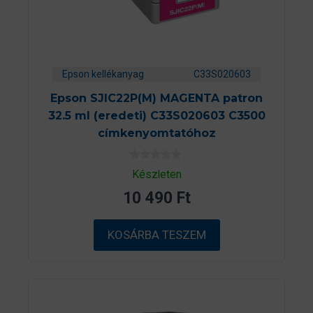
Epson kellékanyag
C33S020603
Epson SJIC22P(M) MAGENTA patron
32.5 ml (eredeti) C33S020603 C3500
címkenyomtatóhoz
0
Készleten
a
z
10 490
Ft
5
-
b
ő
KOSÁRBA TESZEM
l