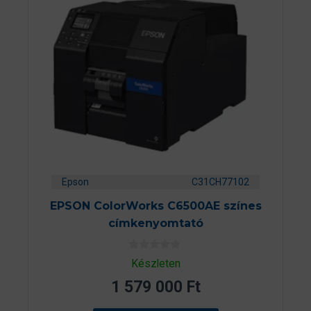
Epson
C31CH77102
EPSON ColorWorks C6500AE színes
címkenyomtató
0
Készleten
a
z
1 579 000
Ft
5
-
b