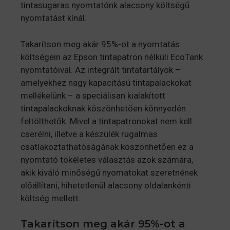
tintasugaras nyomtatónk alacsony költségű
nyomtatást kínál.
Takarítson meg akár 95%-ot a nyomtatás
költségein az Epson tintapatron nélküli EcoTank
nyomtatóival. Az integrált tintatartályok –
amelyekhez nagy kapacitású tintapalackokat
mellékelünk – a speciálisan kialakított
tintapalackoknak köszönhetően könnyedén
feltölthetők. Mivel a tintapatronokat nem kell
cserélni, illetve a készülék rugalmas
csatlakoztathatóságának köszönhetően ez a
nyomtató tökéletes választás azok számára,
akik kiváló minőségű nyomatokat szeretnének
előállítani, hihetetlenül alacsony oldalankénti
költség mellett.
Takarítson meg akár 95%-ot a