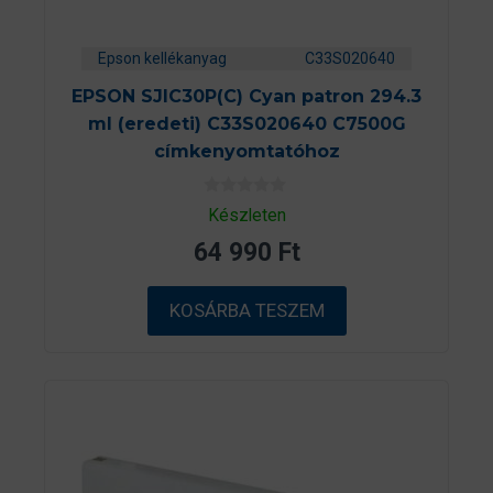
Epson kellékanyag
C33S020640
EPSON SJIC30P(C) Cyan patron 294.3
ml (eredeti) C33S020640 C7500G
címkenyomtatóhoz
0
Készleten
a
z
64 990
Ft
5
-
b
ő
KOSÁRBA TESZEM
l