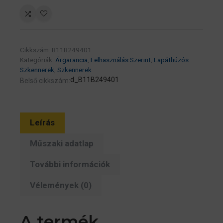
–
WorkForce
DS-
410
Cikkszám:
B11B249401
mennyiség
Kategóriák:
Árgarancia
,
Felhasználás Szerint
,
Lapáthúzós
Szkennerek
,
Szkennerek
d_B11B249401
Belső cikkszám:
Leírás
Műszaki adatlap
További információk
Vélemények (0)
A termék