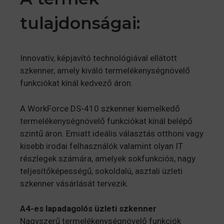
tulajdonságai:
Innovatív, képjavító technológiával ellátott
szkenner, amely kiváló termelékenységnövelő
funkciókat kínál kedvező áron.
A WorkForce DS-410 szkenner kiemelkedő
termelékenységnövelő funkciókat kínál belépő
szintű áron. Emiatt ideális választás otthoni vagy
kisebb irodai felhasználók valamint olyan IT
részlegek számára, amelyek sokfunkciós, nagy
teljesítőképességű, sokoldalú, asztali üzleti
szkenner vásárlását tervezik.
A4-es lapadagolós üzleti szkenner
Nagyszerű termelékenységnövelő funkciók