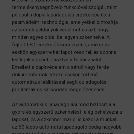
termelékenységnövelő funkcióval szolgál, mint
például a dupla lapadagolás érzékelése és a
papírvédelmi technológia, amelyekkel biztosítja
az eredeti példányok védelmét és azt, hogy
minden egyes oldal be legyen szkennelve. A
fejlett LED-érzékelők sora észleli, amikor az
eszköz egyszerre két lapot vesz fel, és azonnal
leállítják a gépet, riasztva a felhasználót.
Emellett a papírvédelem a sérült vagy ferde
dokumentumok érzékelésekor történő
automatikus leállítással segít az adagolási
problémák és károsodás megelőzésében.
Az automatikus lapadagolási mód biztosítja a
gyors és egyszerű szkennelést: elég behelyezni a
lapokat, és a szkenner már el is kezdi a munkát,
az 50 lapos automata lapadagoló pedig nagyobb