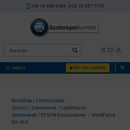
Kilépés
+36 70 600 6965
+36 70 327 7170
a
tartalomba
MENÜ
VIP TAG LESZEK
Kezdőlap
/
Felhasználás
Szerint
/
Szkennerek
/
Lapáthúzós
Szkennerek
/ EPSON Docuscanner – WorkForce
DS-410