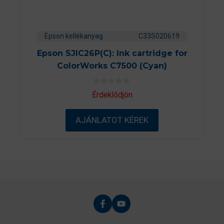
Epson kellékanyag
C33S020619
Epson SJIC26P(C): Ink cartridge for
ColorWorks C7500 (Cyan)
0
Érdeklődjön
a
z
5
AJÁNLATOT KÉREK
-
b
ő
l