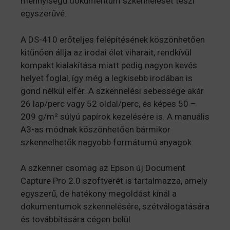
mennyiségű dokumentum szkennelését teszi
egyszerűvé.
A DS-410 erőteljes felépítésének köszönhetően
kitűnően állja az irodai élet viharait, rendkívül
kompakt kialakítása miatt pedig nagyon kevés
helyet foglal, így még a legkisebb irodában is
gond nélkül elfér. A szkennelési sebessége akár
26 lap/perc vagy 52 oldal/perc, és képes 50 –
209 g/m² súlyú papírok kezelésére is. A manuális
A3-as módnak köszönhetően bármikor
szkennelhetők nagyobb formátumú anyagok.
A szkenner csomag az Epson új Document
Capture Pro 2.0 szoftverét is tartalmazza, amely
egyszerű, de hatékony megoldást kínál a
dokumentumok szkennelésére, szétválogatására
és továbbítására cégen belül