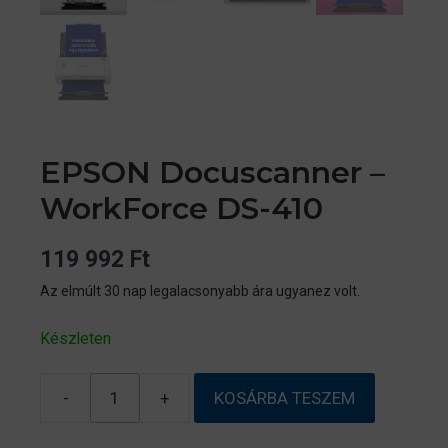
EPSON Docuscanner –
WorkForce DS-410
119 992
Ft
Az elmúlt 30 nap legalacsonyabb ára ugyanez volt.
Készleten
-
+
KOSÁRBA TESZEM
EPSON
Docuscanner