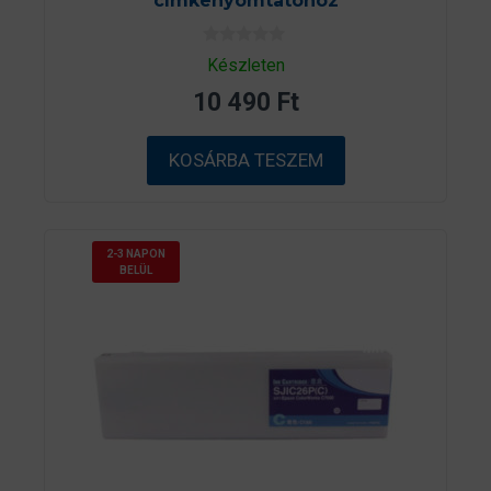
címkenyomtatóhoz
0
Készleten
a
z
10 490
Ft
5
-
b
ő
KOSÁRBA TESZEM
l
2-3 NAPON
BELÜL