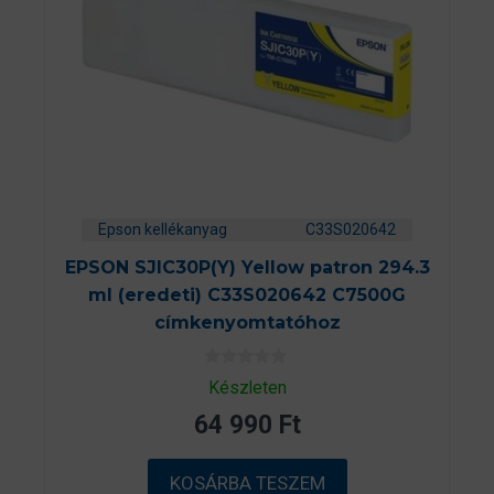
Epson kellékanyag
C33S020642
EPSON SJIC30P(Y) Yellow patron 294.3
ml (eredeti) C33S020642 C7500G
címkenyomtatóhoz
0
Készleten
a
z
64 990
Ft
5
-
b
ő
KOSÁRBA TESZEM
l