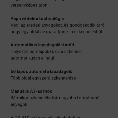
versenyképes áron
Papírvédelmi technológia
Védi az eredeti anyagokat, és gondoskodik arról,
hogy egy oldal se maradjon ki a szkennelésből
Automatikus lapadagolási mód
Helyezze be a lapokat, és a szkenner
automatikusan elindul
50 lapos automata lapadagoló
Több oldal egyszerű szkennelése
Manuális A3-as mód
Bármikor szkennelhetők nagyobb formátumú
anyagok
A DS-410 számos nélkülözhetetlen