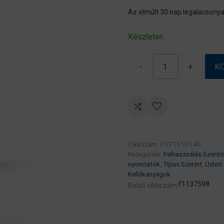
Az elmúlt 30 nap legalacsony
Készleten
-
+
K
Epson
T11D1
Black
patron
5K
(eredeti)
Cikkszám:
C13T11D140
C13T11D140
Kategóriák:
Felhasználás Szerint
Workforce
nyomtatók
,
Típus Szerint
,
Üzleti
Pro
Kellékanyagok
WF-
f1137598
Belső cikkszám:
C5390/C5890
széria
mennyiség