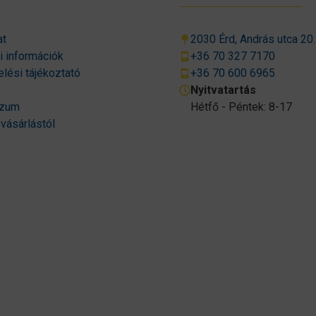
at
2030 Érd, András utca 20.
si információk
+36 70 327 7170
lési tájékoztató
+36 70 600 6965
Nyitvatartás
szum
Hétfő - Péntek: 8-17
 vásárlástól