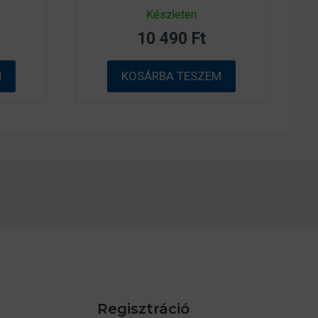
0
Készleten
a
z
10 490
Ft
5
-
b
ő
M
KOSÁRBA TESZEM
l
Regisztráció