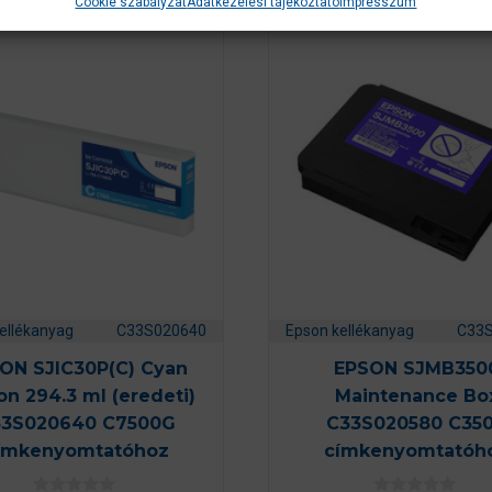
Cookie szabályzat
Adatkezelési tájékoztató
Impresszum
ellékanyag
C33S020640
Epson kellékanyag
C33
ON SJIC30P(C) Cyan
EPSON SJMB350
on 294.3 ml (eredeti)
Maintenance Bo
3S020640 C7500G
C33S020580 C35
ímkenyomtatóhoz
címkenyomtatóh