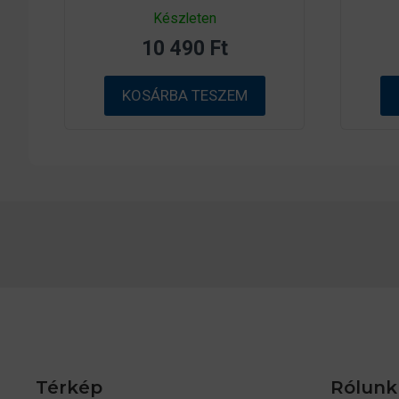
0
Készleten
a
z
10 490
Ft
5
-
b
ő
KOSÁRBA TESZEM
l
Térkép
Rólunk