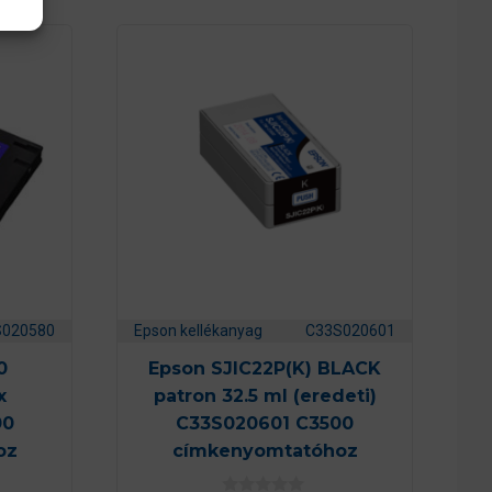
S020580
Epson kellékanyag
C33S020601
0
Epson SJIC22P(K) BLACK
x
patron 32.5 ml (eredeti)
00
C33S020601 C3500
oz
címkenyomtatóhoz