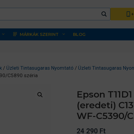
+
MÁRKÁK SZERINT
BLOG
k
/
Üzleti Tintasugaras Nyomtató
/
Üzleti Tintasugaras Nyo
90/C5890 széria
Epson T11D1
(eredeti) C1
WF-C5390/C5
24 290
Ft