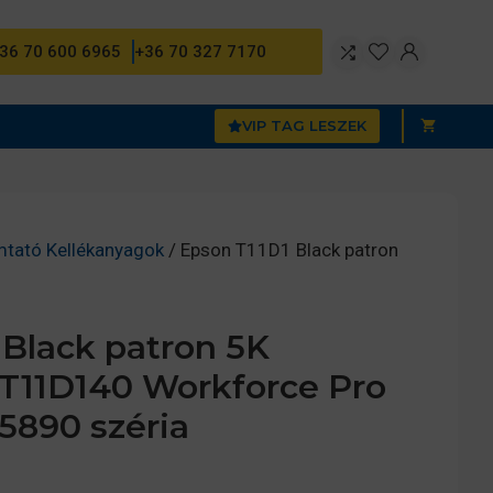
36 70 600 6965
+36 70 327 7170
VIP TAG LESZEK
mtató Kellékanyagok
/ Epson T11D1 Black patron
 Black patron 5K
3T11D140 Workforce Pro
890 széria