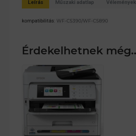
Leírás
Műszaki adatlap
Vélemények 
kompatibilitás:
WF-C5390/WF-C5890
Érdekelhetnek még