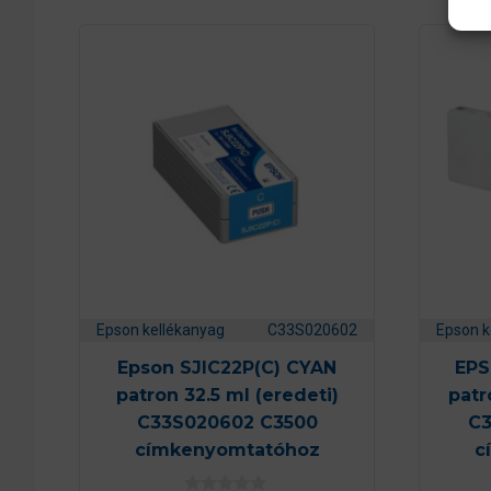
Epson kellékanyag
C33S020602
Epson k
Epson SJIC22P(C) CYAN
EPS
patron 32.5 ml (eredeti)
patr
C33S020602 C3500
C3
címkenyomtatóhoz
c