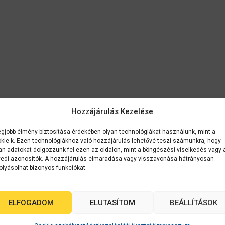
Hozzájárulás Kezelése
egjobb élmény biztosítása érdekében olyan technológiákat használunk, mint a
kie-k. Ezen technológiákhoz való hozzájárulás lehetővé teszi számunkra, hogy
an adatokat dolgozzunk fel ezen az oldalon, mint a böngészési viselkedés vagy 
edi azonosítók. A hozzájárulás elmaradása vagy visszavonása hátrányosan
olyásolhat bizonyos funkciókat.
ELFOGADOM
ELUTASÍTOM
BEÁLLÍTÁSOK
k