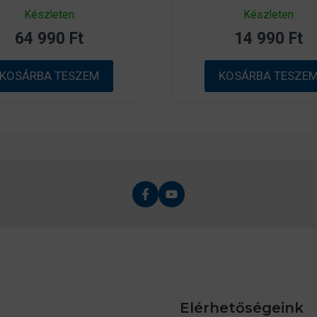
0
0
Készleten
Készleten
a
a
z
z
64 990
Ft
14 990
Ft
5
5
-
-
b
b
ő
ő
KOSÁRBA TESZEM
KOSÁRBA TESZE
l
l
Elérhetőségeink