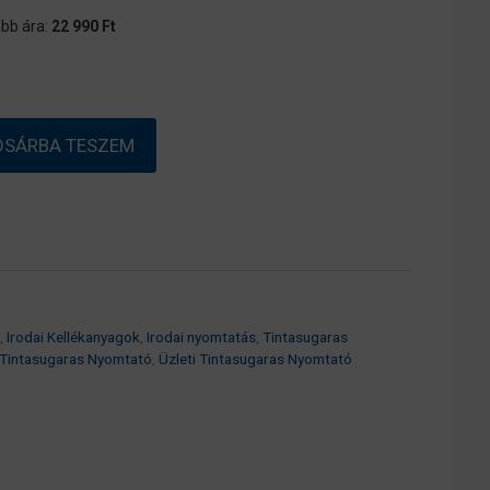
abb ára:
22 990
Ft
OSÁRBA TESZEM
,
Irodai Kellékanyagok
,
Irodai nyomtatás
,
Tintasugaras
 Tintasugaras Nyomtató
,
Üzleti Tintasugaras Nyomtató