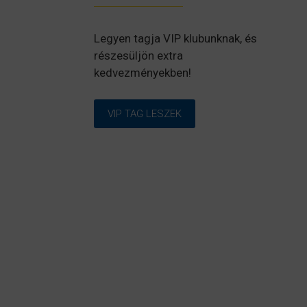
Legyen tagja VIP klubunknak, és
részesüljön extra
kedvezményekben!
VIP TAG LESZEK