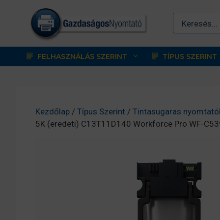
Kilépés
a
tartalomba
FELHASZNÁLÁS SZERINT
TÍPUS SZERINT
Kezdőlap
/
Típus Szerint
/
Tintasugaras nyomtató
5K (eredeti) C13T11D140 Workforce Pro WF-C53