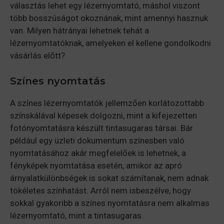
választás lehet egy lézernyomtató, máshol viszont
több bosszúságot okoznának, mint amennyi hasznuk
van. Milyen hátrányai lehetnek tehát a
lézernyomtatóknak, amelyeken el kellene gondolkodni
vásárlás előtt?
Színes nyomtatás
A színes lézernyomtatók jellemzően korlátozottabb
színskálával képesek dolgozni, mint a kifejezetten
fotónyomtatásra készült tintasugaras társai. Bár
például egy üzleti dokumentum színesben való
nyomtatásához akár megfelelőek is lehetnek, a
fényképek nyomtatása esetén, amikor az apró
árnyalatkülönbségek is sokat számítanak, nem adnak
tökéletes színhatást. Arról nem isbeszélve, hogy
sokkal gyakoribb a színes nyomtatásra nem alkalmas
lézernyomtató, mint a tintasugaras.