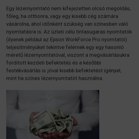
Egy lézernyomtató nem kifejezetten olcsó megoldás,
főleg, ha otthonra, vagy egy kisebb cég számára
vásárolna, ahol időnként szükség van színesben való
nyomtatásra is. Az üzleti célú tintasugaras nyomtatók
(ilyenek például az Epson WorkForce Pro nyomtatói)
teljesítményüket tekintve felérnek egy egy hasonló
méretű lézernyomtatóval, viszont a megvásárlásukra
fordított kezdeti befektetés és a későbbi
festékvásárlás is jóval kisebb befektetést igényel,
mint ha színes lézernyomtatót használna.