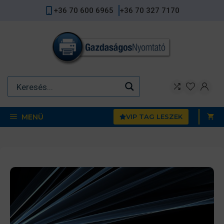
Kilépés
+36 70 600 6965
+36 70 327 7170
a
tartalomba
MENÜ
VIP TAG LESZEK