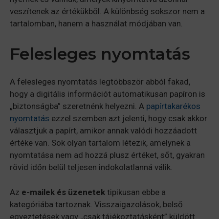
veszítenek az értékükből. A különbség sokszor nem a
tartalomban, hanem a használat módjában van.
Felesleges nyomtatás
A felesleges nyomtatás legtöbbször abból fakad,
hogy a digitális információt automatikusan papíron is
„biztonságba” szeretnénk helyezni. A
papírtakarékos
nyomtatás
ezzel szemben azt jelenti, hogy csak akkor
választjuk a papírt, amikor annak valódi hozzáadott
értéke van. Sok olyan tartalom létezik, amelynek a
nyomtatása nem ad hozzá plusz értéket, sőt, gyakran
rövid időn belül teljesen indokolatlanná válik.
Az
e-mailek és üzenetek
tipikusan ebbe a
kategóriába tartoznak. Visszaigazolások, belső
egyeztetések vagy „csak tájékoztatásként” küldött