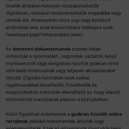
levelek általában könnyen visszakereshetők
digitálisan, ráadásul rendszerezhetők mappákba vagy
címkék alá. Amennyiben nincs jogi vagy kötelező
archiválási oka, ezek kinyomtatása többnyire csak
felesleges papírfelhasználást jelent.
Az
átmeneti dokumentumok
szintén ritkán
indokolják a nyomtatást. Jegyzetek, vázlatok, belső
munkaverziók vagy ideiglenes riportok gyakran rövid
időn belül módosulnak vagy teljesen aktualitásukat
vesztik. Digitális formában ezek sokkal
rugalmasabban kezelhetők, frissíthetők és
megoszthatók, miközben elkerülhető az, hogy elavult
információk maradjanak papíron a köztudatban.
Külön figyelmet érdemelnek a
gyakran frissülő online
tartalmak
, például menetrendek, árlisták vagy
eseményoldalak. Ezek az információk rövid időn belül