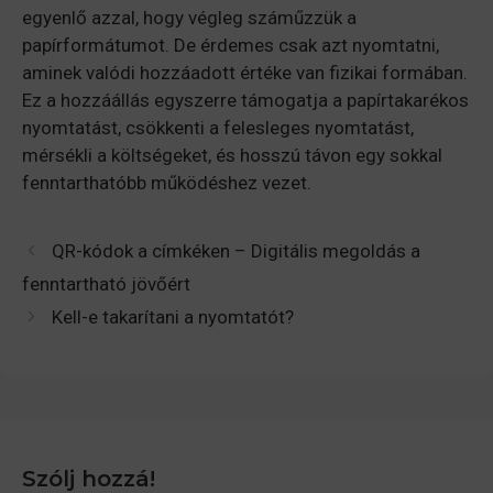
egyenlő azzal, hogy végleg száműzzük a
papírformátumot. De érdemes csak azt nyomtatni,
aminek valódi hozzáadott értéke van fizikai formában.
Ez a hozzáállás egyszerre támogatja a papírtakarékos
nyomtatást, csökkenti a felesleges nyomtatást,
mérsékli a költségeket, és hosszú távon egy sokkal
fenntarthatóbb működéshez vezet.
QR-kódok a címkéken – Digitális megoldás a
fenntartható jövőért
Kell-e takarítani a nyomtatót?
Szólj hozzá!