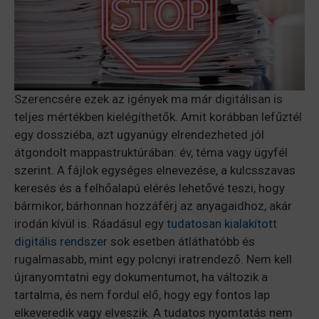
Szerencsére ezek az igények ma már digitálisan is
teljes mértékben kielégíthetők. Amit korábban lefűztél
egy dossziéba, azt ugyanúgy elrendezheted jól
átgondolt mappastruktúrában: év, téma vagy ügyfél
szerint. A fájlok egységes elnevezése, a kulcsszavas
keresés és a felhőalapú elérés lehetővé teszi, hogy
bármikor, bárhonnan hozzáférj az anyagaidhoz, akár
irodán kívül is. Ráadásul egy
tudatosan kialakított
digitális rendszer
sok esetben átláthatóbb és
rugalmasabb, mint egy polcnyi iratrendező. Nem kell
újranyomtatni egy dokumentumot, ha változik a
tartalma, és nem fordul elő, hogy egy fontos lap
elkeveredik vagy elveszik. A tudatos nyomtatás nem