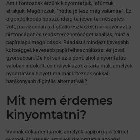
Amit fontosnak érzünk kinyomtatjuk, lefűzzük,
elrakjuk. Megőrizzük, “hátha jó lesz még valamire”. Ez
a gondolkodás hosszú ideig teljesen természetes
volt, ma azonban a digitális eszközök már ugyanazt a
biztonságot és rendszerezhetőséget kínálják, mint a
papíralapú megoldások. Ráadásul mindezt kevesebb
költséggel, kevesebb papírfelhasználással és jóval
gyorsabban. De hol van az a pont, ahol a nyomtatás
valóban indokolt, és melyek azok a tartalmak, amelyek
nyomtatása helyett ma már léteznek sokkal
hatékonyabb digitális alternatívák?
Mit nem érdemes
kinyomtatni?
Vannak dokumentumok, amelyek papíron is értelmet
nyernek és vannak, amelyek kinyomtatva azonnal