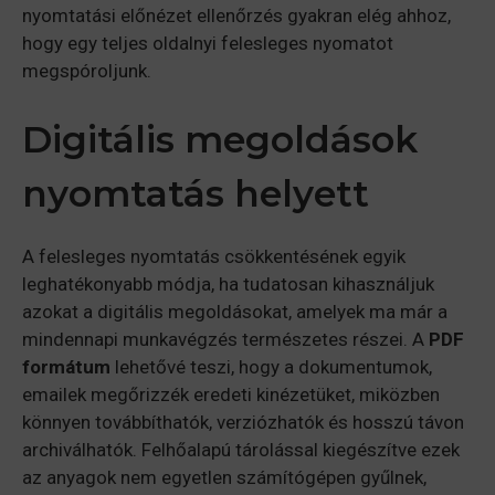
nyomtatási előnézet ellenőrzés gyakran elég ahhoz,
hogy egy teljes oldalnyi felesleges nyomatot
megspóroljunk.
Digitális megoldások
nyomtatás helyett
A felesleges nyomtatás csökkentésének egyik
leghatékonyabb módja, ha tudatosan kihasználjuk
azokat a digitális megoldásokat, amelyek ma már a
mindennapi munkavégzés természetes részei. A
PDF
formátum
lehetővé teszi, hogy a dokumentumok,
emailek megőrizzék eredeti kinézetüket, miközben
könnyen továbbíthatók, verziózhatók és hosszú távon
archiválhatók. Felhőalapú tárolással kiegészítve ezek
az anyagok nem egyetlen számítógépen gyűlnek,