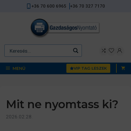
Kilépés
+36 70 600 6965
+36 70 327 7170
a
tartalomba
MENÜ
VIP TAG LESZEK
Mit ne nyomtass ki?
2026.02.28.