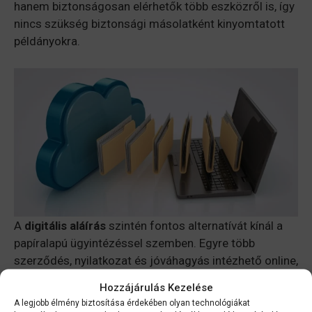
hanem biztonságosan elérhetők több eszközről is, így
nincs szükség biztonsági másolatként kinyomtatott
példányokra.
A
digitális aláírás
szintén fontos alternatívát kínál a
papíralapú ügyintézéssel szemben. Egyre több
szerződés, nyilatkozat és jóváhagyás intézhető online,
ami nemcsak gyorsabbá teszi a folyamatokat, hanem
Hozzájárulás Kezelése
csökkenti a nyomtatás–szkennelés–újranyomtatás
A legjobb élmény biztosítása érdekében olyan technológiákat