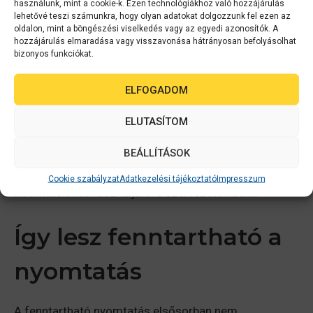
körforgását is. Az e-aláírás ráadásul visszakövethető,
használunk, mint a cookie-k. Ezen technológiákhoz való hozzájárulás
lehetővé teszi számunkra, hogy olyan adatokat dolgozzunk fel ezen az
biztonságos, és sok esetben jogilag is teljes értékű
oldalon, mint a böngészési viselkedés vagy az egyedi azonosítók. A
megoldás.
hozzájárulás elmaradása vagy visszavonása hátrányosan befolyásolhat
bizonyos funkciókat.
A
QR-kódok
és linkek
használata különösen hatékony
akkor, amikor az információ gyakran változik. Legyen
ELFOGADOM
szó szórólapról, prezentációról vagy belső
ELUTASÍTOM
tájékoztató anyagról, egyetlen kód vagy hivatkozás
elegendő ahhoz, hogy az olvasó mindig az aktuális
BEÁLLÍTÁSOK
tartalomhoz jusson. Ezzel nemcsak papírt takarítunk
meg, hanem megakadályozhatjuk azt is, hogy elavult
Cookie szabályzat
Adatkezelési tájékoztató
Impresszum
információkat használjunk a szervezeten belül.
Így lesz fenntartható a
nyomtatás
A fenntartható nyomtatás elsősorban nem