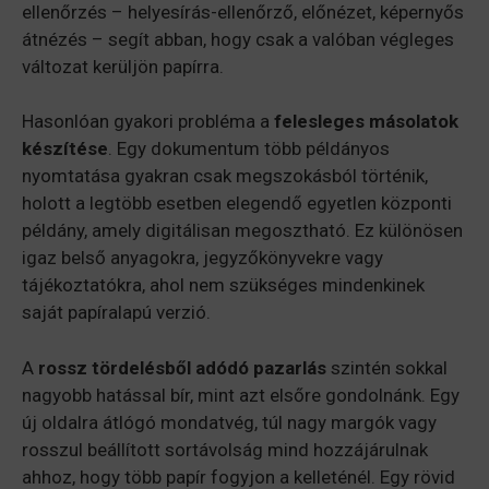
ellenőrzés – helyesírás-ellenőrző, előnézet, képernyős
átnézés – segít abban, hogy csak a valóban végleges
változat kerüljön papírra.
Hasonlóan gyakori probléma a
felesleges másolatok
készítése
. Egy dokumentum több példányos
nyomtatása gyakran csak megszokásból történik,
holott a legtöbb esetben elegendő egyetlen központi
példány, amely digitálisan megosztható. Ez különösen
igaz belső anyagokra, jegyzőkönyvekre vagy
tájékoztatókra, ahol nem szükséges mindenkinek
saját papíralapú verzió.
A
rossz tördelésből adódó pazarlás
szintén sokkal
nagyobb hatással bír, mint azt elsőre gondolnánk. Egy
új oldalra átlógó mondatvég, túl nagy margók vagy
rosszul beállított sortávolság mind hozzájárulnak
ahhoz, hogy több papír fogyjon a kelleténél. Egy rövid