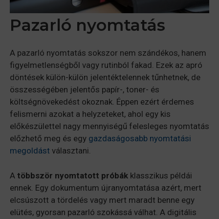
Pazarló nyomtatás
A pazarló nyomtatás sokszor nem szándékos, hanem
figyelmetlenségből vagy rutinból fakad. Ezek az apró
döntések külön-külön jelentéktelennek tűnhetnek, de
összességében jelentős papír-, toner- és
költségnövekedést okoznak. Éppen ezért érdemes
felismerni azokat a helyzeteket, ahol egy kis
előkészülettel nagy mennyiségű felesleges nyomtatás
előzhető meg és egy
gazdaságosabb nyomtatási
megoldást
választani.
A
többször nyomtatott próbák
klasszikus példái
ennek. Egy dokumentum újranyomtatása azért, mert
elcsúszott a tördelés vagy mert maradt benne egy
elütés, gyorsan pazarló szokássá válhat. A digitális