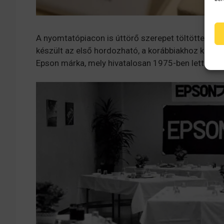
A nyomtatópiacon is úttörő szerepet töltöttek be
készült az első hordozható, a korábbiakhoz képest
Epson márka, mely hivatalosan 1975-ben lett mega