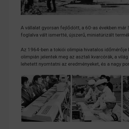
A vállalat gyorsan fejlődött, a 60-as években má
foglalva vált ismertté, újszerű, miniatürizált ter
Az 1964-ben a tokiói olimpia hivatalos időmérője le
olimpián jelentek meg az asztali kvarcórák, a vilá
lehetett nyomtatni az eredményeket, és a nagy p