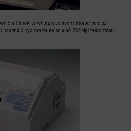
sonló újítások következtek a nyomtatóiparban: az
át használó nyomtatót és az első 720 dpi felbontású,