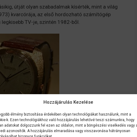
sikig, útját olyan szabadalmak kísérték, mint a világ
(1973) kvarcórája, az első hordozható számítógép
ág legkisebb TV-je, szintén 1982-ből.
Hozzájárulás Kezelése
egjobb élmény biztosítása érdekében olyan technológiákat használunk, mint a
kie-k. Ezen technológiákhoz való hozzájárulás lehetővé teszi számunkra, hogy
an adatokat dolgozzunk fel ezen az oldalon, mint a böngészési viselkedés vagy 
edi azonosítók. A hozzájárulás elmaradása vagy visszavonása hátrányosan
olyásolhat bizonyos funkciókat.