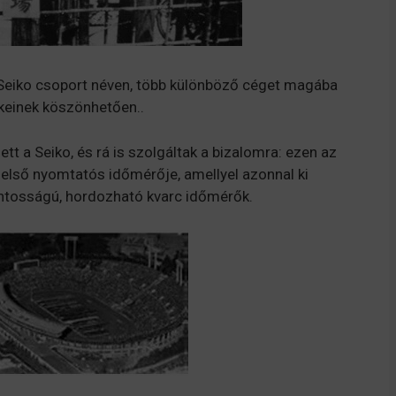
r Seiko csoport néven, több különböző céget magába
mékeinek köszönhetően..
tt a Seiko, és rá is szolgáltak a bizalomra: ezen az
g első nyomtatós időmérője, amellyel azonnal ki
ontosságú, hordozható kvarc időmérők.