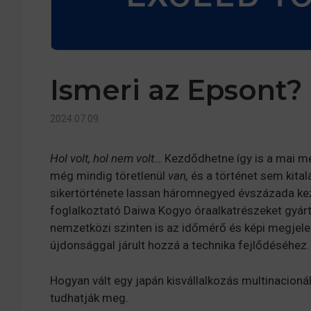
Ismeri az Epsont?
2024.07.09.
Hol volt, hol nem volt…
Kezdődhetne így is a mai me
még mindig töretlenül
van,
és a történet sem kita
sikertörténete lassan háromnegyed évszázada kez
foglalkoztató Daiwa Kogyo óraalkatrészeket gyárt
nemzetközi szinten is az időmérő és képi megjele
újdonsággal járult hozzá a technika fejlődéséhez.
Hogyan vált egy japán kisvállalkozás multinacioná
tudhatják meg.