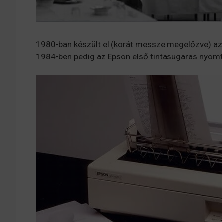
1980-ban készült el (korát messze megelőzve) a
1984-ben pedig az Epson első tintasugaras nyomt