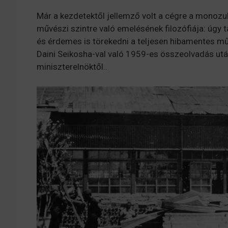
Már a kezdetektől jellemző volt a cégre a monozuk
művészi szintre való emelésének filozófiája: úgy t
és érdemes is törekedni a teljesen hibamentes m
Daini Seikosha-val való 1959-es összeolvadás után
miniszterelnöktől..