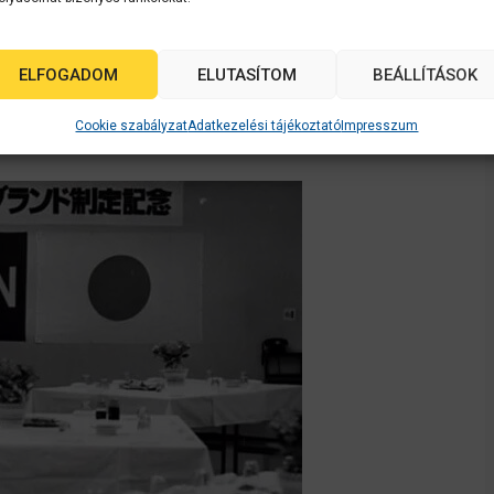
ELFOGADOM
ELUTASÍTOM
BEÁLLÍTÁSOK
, a nyomtatós időmérők bemutatása után is: 1968-ban
 miniatürizált nyomató, az EP 101, innen ered az
Cookie szabályzat
Adatkezelési tájékoztató
Impresszum
lapítva.