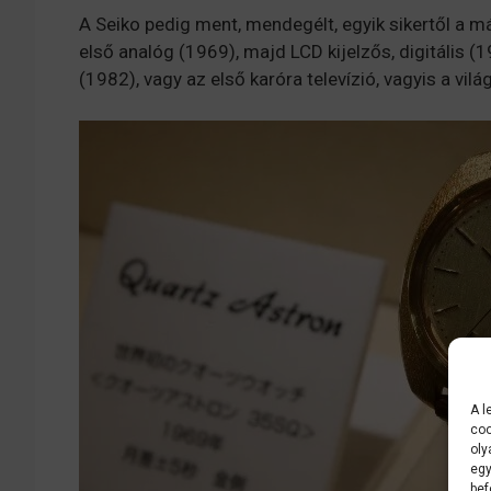
A Seiko pedig ment, mendegélt, egyik sikertől a má
első analóg (1969), majd LCD kijelzős, digitális 
(1982), vagy az első karóra televízió, vagyis a vil
A l
coo
oly
egy
bef