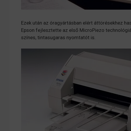
Ezek után az óragyártásban elért áttörésekhez ha
Epson fejlesztette az első MicroPiezo technológi
színes, tintasugaras nyomtatót is.