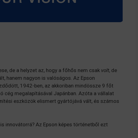
se, de a helyzet az, hogy a főhős nem csak
volt
, de
lált, hanem nagyon is valóságos. Az Epson
dődött, 1942-ben, az akkoriban mindössze 9 főt
ó cég megalapításával Japánban. Azóta a vállalat
nítési eszközök elismert gyártójává vált, és számos
lis innovátorrá? Az Epson képes történetből ezt