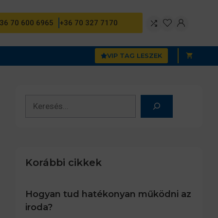
36 70 600 6965
+36 70 327 7170
VIP TAG LESZEK
Keresés
Korábbi cikkek
Hogyan tud hatékonyan működni az
iroda?