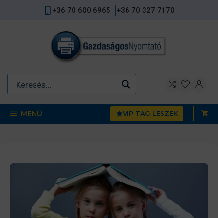
Kilépés
+36 70 600 6965
+36 70 327 7170
a
tartalomba
MENÜ
VIP TAG LESZEK