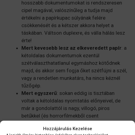
hosszabb dokumentumokat is rendszeresen
cipel magával, valószínűleg a tudja majd
értékelni a papírkupac súlyának felére
csökkenését és a kétszer akkora helyet a
táskában. Váltson duplexre, és válla hálás lesz
érte!
Mert kevesebb lesz az elkeveredett papír
: a
kétoldalas dokumentumok ezentúl
szétválaszthatatlanul egymáshoz kötődnek
majd, és akkor sem fogja őket szétfújni a szél,
vagy a rendetlen munkatárs, ha nincs kéznél
tűzőgép.
Mert egyszerű
: sokan eddig is tisztában
voltak a kétoldalas nyomtatás előnyeivel, de
már a gondolattól is nagy, villogó, piros
betűkkel (és horrorfilmekből csent
betűtípussal) jelentek meg lelki szemeik előtt a
Hozzájárulás Kezelése
NYŰG, GOND, IDŐPAZARLÁS
szavak. Ha viszont