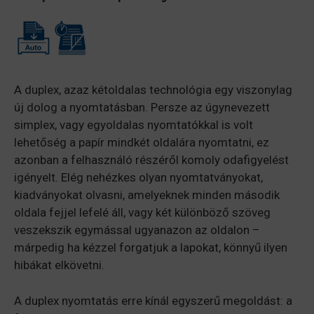
A duplex, azaz kétoldalas technológia egy viszonylag
új dolog a nyomtatásban. Persze az úgynevezett
simplex, vagy egyoldalas nyomtatókkal is volt
lehetőség a papír mindkét oldalára nyomtatni, ez
azonban a felhasználó részéről komoly odafigyelést
igényelt. Elég nehézkes olyan nyomtatványokat,
kiadványokat olvasni, amelyeknek minden második
oldala fejjel lefelé áll, vagy két különböző szöveg
veszekszik egymással ugyanazon az oldalon –
márpedig ha kézzel forgatjuk a lapokat, könnyű ilyen
hibákat elkövetni.
A duplex nyomtatás erre kínál egyszerű megoldást: a