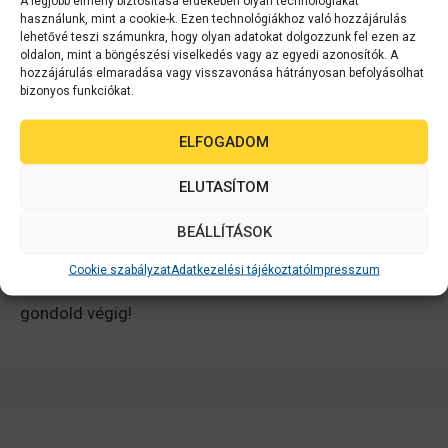
A legjobb élmény biztosítása érdekében olyan technológiákat
a nyomtató AutoDuplex funkciója elvégzi
használunk, mint a cookie-k. Ezen technológiákhoz való hozzájárulás
helyettünk a munkát, személyiségünk lustábbik
lehetővé teszi számunkra, hogy olyan adatokat dolgozzunk fel ezen az
oldalon, mint a böngészési viselkedés vagy az egyedi azonosítók. A
fele és a lelkiismeretünk is nyugodtan
hozzájárulás elmaradása vagy visszavonása hátrányosan befolyásolhat
megpihenhet.
bizonyos funkciókat.
Kedvet kapott? Válasszon egyet a
duplex
vagy
gyors
ELFOGADOM
duple
x nyomtatóink közül!
ELUTASÍTOM
4 dolog, amit gondoljon végig mielőtt
BEÁLLÍTÁSOK
lézernyomtatót vesz
Cookie szabályzat
Adatkezelési tájékoztató
Impresszum
Milyen nyomtatók vegyek? Ezeket a szempontokat
gondold végig!