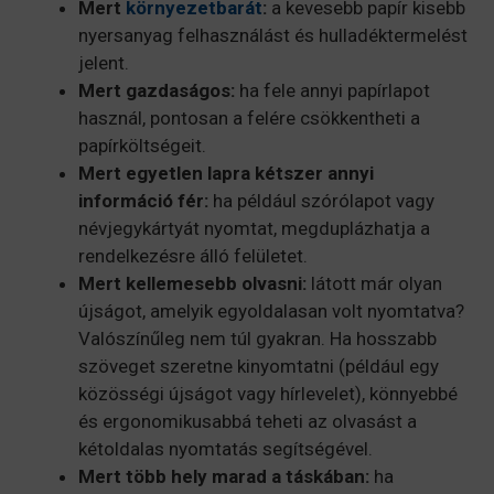
Mert
környezetbarát
:
a kevesebb papír kisebb
nyersanyag felhasználást és hulladéktermelést
jelent.
Mert gazdaságos:
ha fele annyi papírlapot
használ, pontosan a felére csökkentheti a
papírköltségeit.
Mert egyetlen lapra kétszer annyi
információ fér:
ha például szórólapot vagy
névjegykártyát nyomtat, megduplázhatja a
rendelkezésre álló felületet.
Mert kellemesebb olvasni:
látott már olyan
újságot, amelyik egyoldalasan volt nyomtatva?
Valószínűleg nem túl gyakran. Ha hosszabb
szöveget szeretne kinyomtatni (például egy
közösségi újságot vagy hírlevelet), könnyebbé
és ergonomikusabbá teheti az olvasást a
kétoldalas nyomtatás segítségével.
Mert több hely marad a táskában:
ha