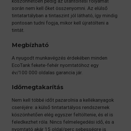
köszönhetően pedig az utántöltési folyamat
során nem kell őket összenyomni. Az elülső
tintatartályban a tintaszint jól látható, így mindig
pontosan tudni fogja, mikor kell újratölteni a
tintát.
Megbízható
A nyugodt munkavégzés érdekében minden
EcoTank fekete-fehér nyomtatóhoz egy
év/100 000 oldalas garancia jár.
Időmegtakarítás
Nem kell többé időt pazarolnia a kellékanyagok
cseréjére: a külső tintatartályos rendszernek
köszönhetően elég egyszer feltöltenie, és el is
feledkezhet róla. Nincs felmelegedési idő, és a
nyomtató akár 15 oldal/perc sebességre is