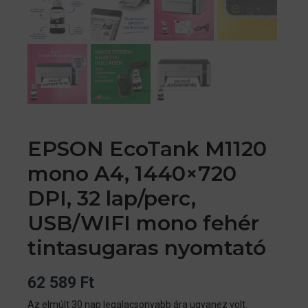
EPSON EcoTank M1120
mono A4, 1440×720
DPI, 32 lap/perc,
USB/WIFI mono fehér
tintasugaras nyomtató
62 589
Ft
Az elmúlt 30 nap legalacsonyabb ára ugyanez volt.