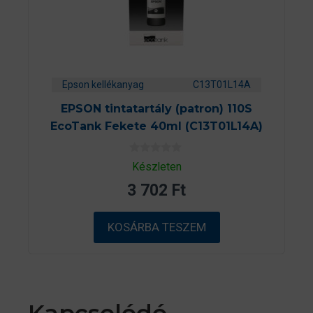
Epson kellékanyag
C13T01L14A
EPSON tintatartály (patron) 110S
EcoTank Fekete 40ml (C13T01L14A)
0
Készleten
a
z
3 702
Ft
5
-
b
ő
KOSÁRBA TESZEM
l