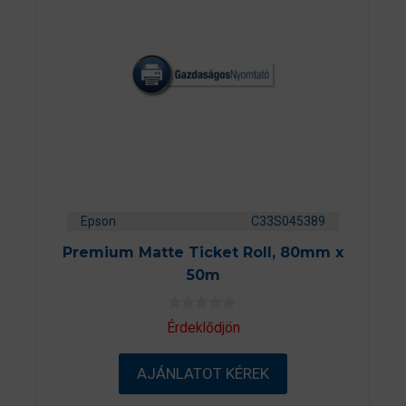
Epson
C33S045389
Premium Matte Ticket Roll, 80mm x
50m
0
Érdeklődjön
a
z
5
AJÁNLATOT KÉREK
-
b
ő