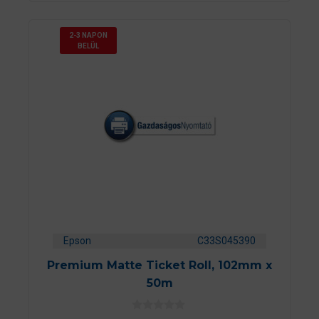
l
2-3 NAPON
BELÜL
Epson
C33S045390
Premium Matte Ticket Roll, 102mm x
50m