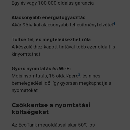
Egy év vagy 100 000 oldalas garancia
Alacsonyabb energiafogyasztás
4
Akár 95%-kal alacsonyabb teljesítményfelvétel
Töltse fel, és megfeledkezhet róla
A készülékhez kapott tintával több ezer oldalt is
kinyomtathat
Gyors nyomtatás és Wi-Fi
2
Mobilnyomtatás, 15 oldal/perc
, és nincs
bemelegedési idő, így gyorsan megkaphatja a
nyomatokat
Csökkentse a nyomtatási
költségeket
Az EcoTank megoldással akár 50%-os