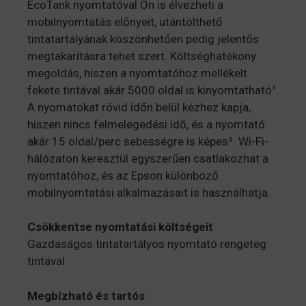
EcoTank nyomtatóval Ön is élvezheti a
mobilnyomtatás előnyeit, utántölthető
tintatartályának köszönhetően pedig jelentős
megtakarításra tehet szert. Költséghatékony
megoldás, hiszen a nyomtatóhoz mellékelt
fekete tintával akár 5000 oldal is kinyomtatható¹.
A nyomatokat rövid időn belül kézhez kapja,
hiszen nincs felmelegedési idő, és a nyomtató
akár 15 oldal/perc sebességre is képes². Wi-Fi-
hálózaton keresztül egyszerűen csatlakozhat a
nyomtatóhoz, és az Epson különböző
mobilnyomtatási alkalmazásait is használhatja.
Csökkentse nyomtatási költségeit
Gazdaságos tintatartályos nyomtató rengeteg
tintával
Megbízható és tartós