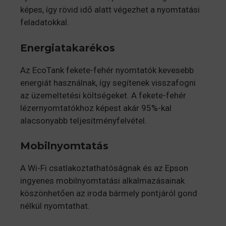
képes, így rövid idő alatt végezhet a nyomtatási
feladatokkal.
Energiatakarékos
Az EcoTank fekete-fehér nyomtatók kevesebb
energiát használnak, így segítenek visszafogni
az üzemeltetési költségeket. A fekete-fehér
lézernyomtatókhoz képest akár 95%-kal
alacsonyabb teljesítményfelvétel.
Mobilnyomtatás
A Wi-Fi csatlakoztathatóságnak és az Epson
ingyenes mobilnyomtatási alkalmazásainak
köszönhetően az iroda bármely pontjáról gond
nélkül nyomtathat.