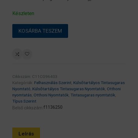
Készleten
EPSON
KOSÁRBA TESZEM
EcoTank
M1120
mono
A4,
1440×720
DPI,
Cikkszám:
C11CG96403
32
Kategóriák:
Felhasználás Szerint
,
Külsőtartályos Tintasugaras
lap/perc,
Nyomtató
,
Külsőtartályos Tintasugaras Nyomtatók
,
Otthoni
nyomtatás
,
Otthoni Nyomtatók
,
Tintasugaras nyomtatók
,
USB/WIFI
Típus Szerint
mono
f1136250
Belső cikkszám:
fehér
tintasugaras
nyomtató
Leírás
mennyiség