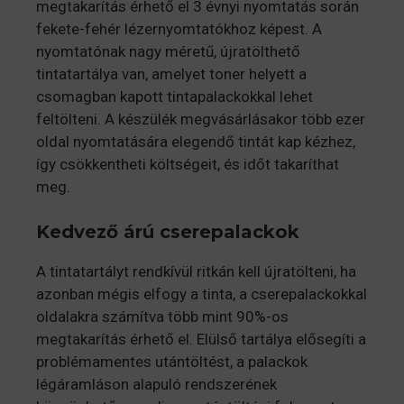
megtakarítás érhető el 3 évnyi nyomtatás során
fekete-fehér lézernyomtatókhoz képest. A
nyomtatónak nagy méretű, újratölthető
tintatartálya van, amelyet toner helyett a
csomagban kapott tintapalackokkal lehet
feltölteni. A készülék megvásárlásakor több ezer
oldal nyomtatására elegendő tintát kap kézhez,
így csökkentheti költségeit, és időt takaríthat
meg.
Kedvező árú cserepalackok
A tintatartályt rendkívül ritkán kell újratölteni, ha
azonban mégis elfogy a tinta, a cserepalackokkal
oldalakra számítva több mint 90%-os
megtakarítás érhető el. Elülső tartálya elősegíti a
problémamentes utántöltést, a palackok
légáramláson alapuló rendszerének