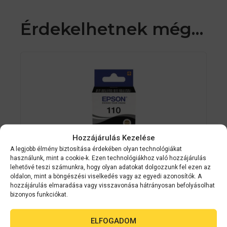
Érdekelhetnek még…
Hozzájárulás Kezelése
A legjobb élmény biztosítása érdekében olyan technológiákat
használunk, mint a cookie-k. Ezen technológiákhoz való hozzájárulás
lehetővé teszi számunkra, hogy olyan adatokat dolgozzunk fel ezen az
oldalon, mint a böngészési viselkedés vagy az egyedi azonosítók. A
hozzájárulás elmaradása vagy visszavonása hátrányosan befolyásolhat
bizonyos funkciókat.
Epson kellékanyag
C13T03P14A
ELFOGADOM
Epson No.110 (T03P1) black tinta 120ml