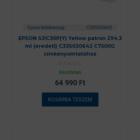
Epson kellékanyag
C33S020642
EPSON SJIC30P(Y) Yellow patron 294.3
ml (eredeti) C33S020642 C7500G
címkenyomtatóhoz
0
Készleten
a
z
64 990
Ft
5
-
b
ő
KOSÁRBA TESZEM
l