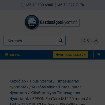
Kilépés
+36 70 600 6965
+36 70 327 7170
a
tartalomba
MENÜ
VIP TAG LESZEK
Kezdőlap
/
Típus Szerint
/
Tintasugaras
nyomtatók
/
Külsőtartályos Tintasugaras
Nyomtató
/
Külsőtartályos Tintasugaras
Nyomtatók
/ EPSON EcoTank M1120 mono A4,
1440×720 DPI, 32 lap/perc, USB/WIFI mono