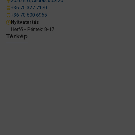
2030 Érd, András utca 20.
+36 70 327 7170
+36 70 600 6965
Nyitvatartás
Hétfő - Péntek: 8-17
Térkép