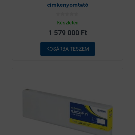
címkenyomtató
0
Készleten
a
z
1 579 000
Ft
5
-
b
ő
KOSÁRBA TESZEM
l