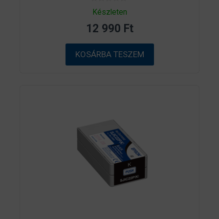
0
Készleten
a
z
12 990
Ft
5
-
b
ő
KOSÁRBA TESZEM
l