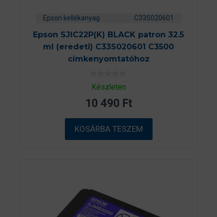
Epson kellékanyag
C33S020601
Epson SJIC22P(K) BLACK patron 32.5
ml (eredeti) C33S020601 C3500
címkenyomtatóhoz
0
Készleten
a
z
10 490
Ft
5
-
b
ő
KOSÁRBA TESZEM
l