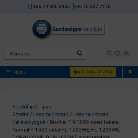
Kilépés
+36 70 600 6965
+36 70 327 7170
a
tartalomba
MENÜ
VIP TAG LESZEK
Kezdőlap
/
Típus
Szerint
/
Lézernyomtató
/
Lézernyomtató
Kellékanyagok
/ Brother TN-1090 toner fekete,
Normál – 1500 oldal HL-1222WE, HL-1223WE,
DCP-1622WE, DCP-1623WE nyomtatóhoz