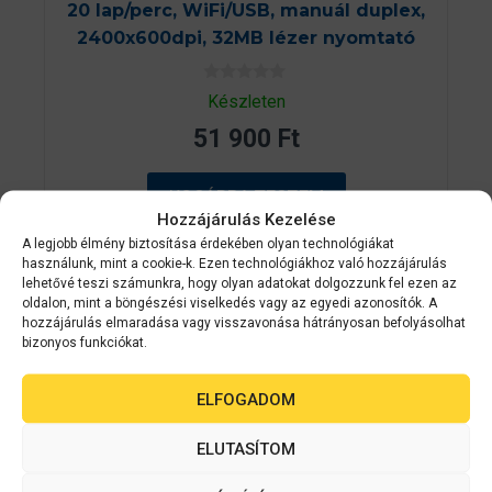
20 lap/perc, WiFi/USB, manuál duplex,
2400x600dpi, 32MB lézer nyomtató
0
Készleten
a
z
51 900
Ft
5
-
b
ő
KOSÁRBA TESZEM
l
Hozzájárulás Kezelése
A legjobb élmény biztosítása érdekében olyan technológiákat
használunk, mint a cookie-k. Ezen technológiákhoz való hozzájárulás
lehetővé teszi számunkra, hogy olyan adatokat dolgozzunk fel ezen az
oldalon, mint a böngészési viselkedés vagy az egyedi azonosítók. A
Kapcsolódó
hozzájárulás elmaradása vagy visszavonása hátrányosan befolyásolhat
bizonyos funkciókat.
termékek
ELFOGADOM
ELUTASÍTOM
ÁRGARANCI
A