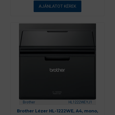
5
AJÁNLATOT KÉREK
-
b
ő
l
Brother
HL1222WEYJ1
Brother Lézer HL-1222WE, A4, mono,