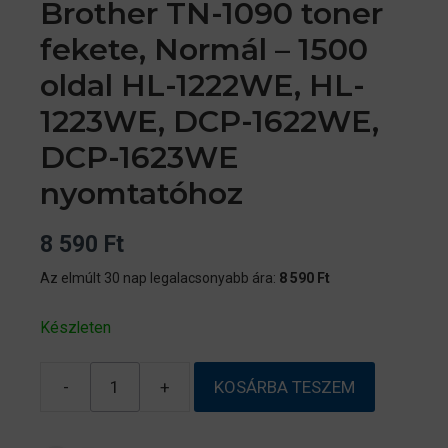
Brother TN-1090 toner
fekete, Normál – 1500
oldal HL-1222WE, HL-
1223WE, DCP-1622WE,
DCP-1623WE
nyomtatóhoz
8 590
Ft
Az elmúlt 30 nap legalacsonyabb ára:
8 590
Ft
Készleten
-
+
KOSÁRBA TESZEM
Brother
TN-
1090