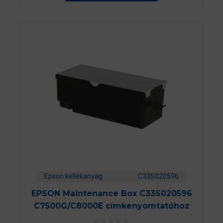
ő
l
Epson kellékanyag
C33S020596
EPSON Maintenance Box C33S020596
C7500G/C8000E címkenyomtatóhoz