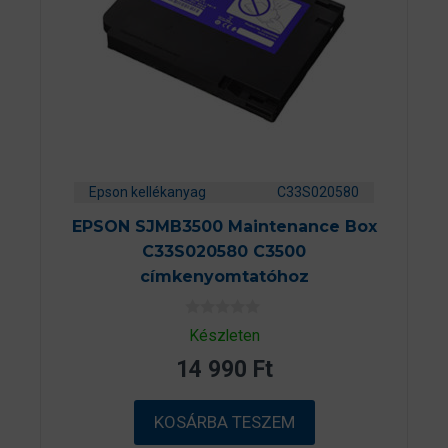
Epson kellékanyag
C33S020580
EPSON SJMB3500 Maintenance Box
C33S020580 C3500
címkenyomtatóhoz
0
Készleten
a
z
14 990
Ft
5
-
b
ő
KOSÁRBA TESZEM
l