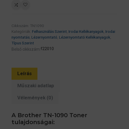
toner
fekete,
Normál
Cikkszám:
TN1090
–
Kategóriák:
Felhasználás Szerint
,
Irodai Kellékanyagok
,
Irodai
1500
nyomtatás
,
Lézernyomtató
,
Lézernyomtató Kellékanyagok
,
oldal
Típus Szerint
f22010
Belső cikkszám:
HL-
1222WE,
HL-
1223WE,
Leírás
DCP-
Műszaki adatlap
1622WE,
DCP-
Vélemények (0)
1623WE
nyomtatóhoz
A Brother TN-1090 Toner
mennyiség
tulajdonságai: