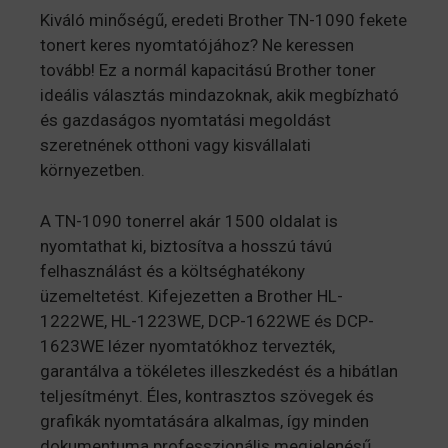
Kiváló minőségű, eredeti Brother TN-1090 fekete
tonert keres nyomtatójához? Ne keressen
tovább! Ez a normál kapacitású Brother toner
ideális választás mindazoknak, akik megbízható
és gazdaságos nyomtatási megoldást
szeretnének otthoni vagy kisvállalati
környezetben.
A TN-1090 tonerrel akár 1500 oldalat is
nyomtathat ki, biztosítva a hosszú távú
felhasználást és a költséghatékony
üzemeltetést. Kifejezetten a Brother HL-
1222WE, HL-1223WE, DCP-1622WE és DCP-
1623WE lézer nyomtatókhoz tervezték,
garantálva a tökéletes illeszkedést és a hibátlan
teljesítményt. Éles, kontrasztos szövegek és
grafikák nyomtatására alkalmas, így minden
dokumentuma professzionális megjelenésű