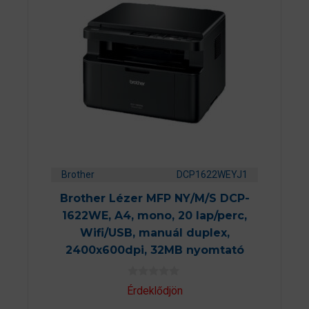
Brother
DCP1622WEYJ1
Brother Lézer MFP NY/M/S DCP-
1622WE, A4, mono, 20 lap/perc,
Wifi/USB, manuál duplex,
2400x600dpi, 32MB nyomtató
0
Érdeklődjön
a
z