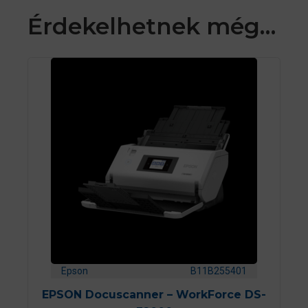
Érdekelhetnek még…
Epson
B11B255401
EPSON Docuscanner – WorkForce DS-