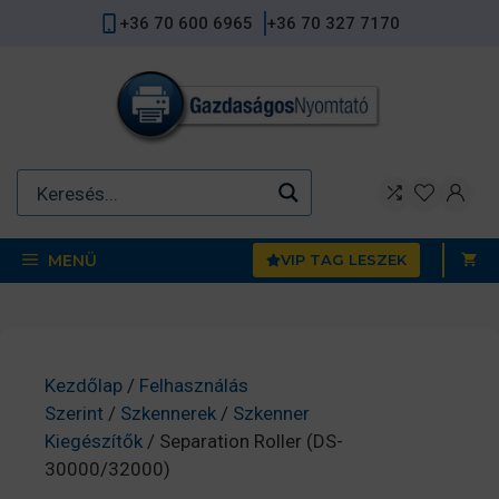
Kilépés
+36 70 600 6965
+36 70 327 7170
a
tartalomba
MENÜ
VIP TAG LESZEK
Kezdőlap
/
Felhasználás
Szerint
/
Szkennerek
/
Szkenner
Kiegészítők
/ Separation Roller (DS-
30000/32000)