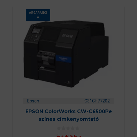
ÁRGARANCI
A
Epson
C31CH77202
EPSON ColorWorks CW-C6500Pe
színes címkenyomtató
0
Érdeklődjön