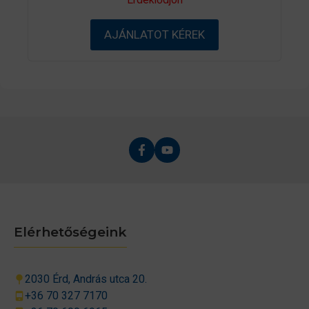
a
z
5
AJÁNLATOT KÉREK
-
b
ő
l
Elérhetőségeink
2030 Érd, András utca 20.
+36 70 327 7170