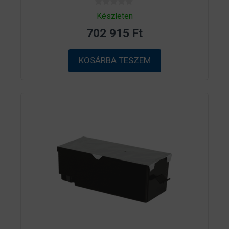
0
Készleten
a
z
702 915
Ft
5
-
b
ő
KOSÁRBA TESZEM
l