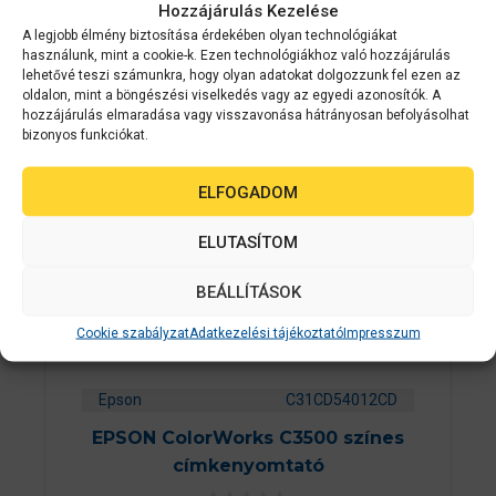
termékek
Hozzájárulás Kezelése
A legjobb élmény biztosítása érdekében olyan technológiákat
használunk, mint a cookie-k. Ezen technológiákhoz való hozzájárulás
lehetővé teszi számunkra, hogy olyan adatokat dolgozzunk fel ezen az
2-3 NAPON
oldalon, mint a böngészési viselkedés vagy az egyedi azonosítók. A
BELÜL
hozzájárulás elmaradása vagy visszavonása hátrányosan befolyásolhat
bizonyos funkciókat.
ELFOGADOM
ELUTASÍTOM
BEÁLLÍTÁSOK
Cookie szabályzat
Adatkezelési tájékoztató
Impresszum
Epson
C31CD54012CD
EPSON ColorWorks C3500 színes
címkenyomtató