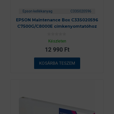
Epson kellékanyag
C33S020596
EPSON Maintenance Box C33S020596
C7500G/C8000E címkenyomtatóhoz
0
Készleten
a
z
12 990
Ft
5
-
b
ő
KOSÁRBA TESZEM
l