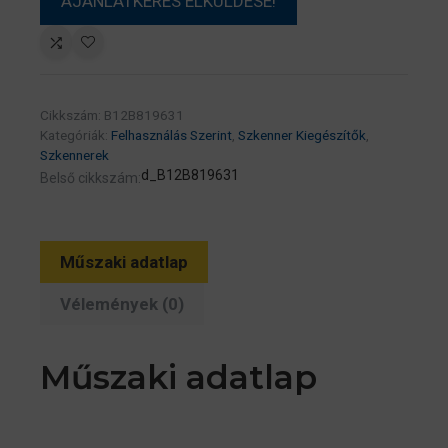
Cikkszám:
B12B819631
Kategóriák:
Felhasználás Szerint
,
Szkenner Kiegészítők
,
Szkennerek
d_B12B819631
Belső cikkszám:
Műszaki adatlap
Vélemények (0)
Műszaki adatlap