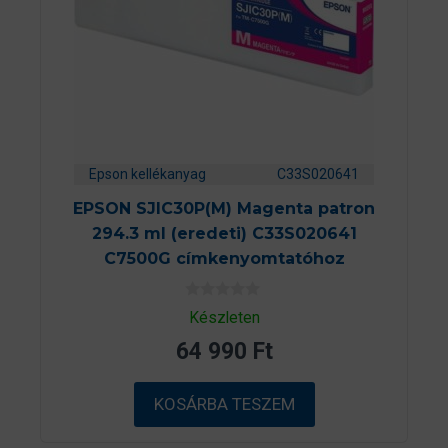
Epson kellékanyag
C33S020641
EPSON SJIC30P(M) Magenta patron
294.3 ml (eredeti) C33S020641
C7500G címkenyomtatóhoz
0
Készleten
a
z
64 990
Ft
5
-
b
ő
KOSÁRBA TESZEM
l