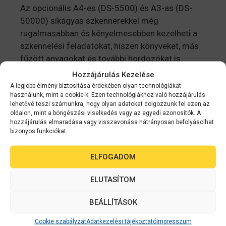
Az opcionális A4-es (DS-5500) és A3-as (DS-
50000) síkágyas szkennerekkel még
rugalmasabban és kényelmesebben kezelheti a
szkennelési feladatokat, hiszen könyveket, más
fűzött anyagokat és további hordozókat is
beolvashat.
Hozzájárulás Kezelése
A legjobb élmény biztosítása érdekében olyan technológiákat
használunk, mint a cookie-k. Ezen technológiákhoz való hozzájárulás
lehetővé teszi számunkra, hogy olyan adatokat dolgozzunk fel ezen az
oldalon, mint a böngészési viselkedés vagy az egyedi azonosítók. A
Kapcsolódó
hozzájárulás elmaradása vagy visszavonása hátrányosan befolyásolhat
bizonyos funkciókat.
termékek
ELFOGADOM
ELUTASÍTOM
2-3 NAPON
BELÜL
BEÁLLÍTÁSOK
Cookie szabályzat
Adatkezelési tájékoztató
Impresszum