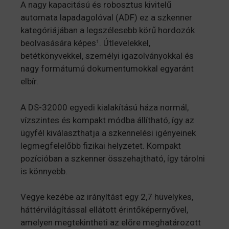
A nagy kapacitású és robosztus kivitelű
automata lapadagolóval (ADF) ez a szkenner
kategóriájában a legszélesebb körű hordozók
beolvasására képes¹. Útlevelekkel,
betétkönyvekkel, személyi igazolványokkal és
nagy formátumú dokumentumokkal egyaránt
elbír.
A DS-32000 egyedi kialakítású háza normál,
vízszintes és kompakt módba állítható, így az
ügyfél kiválaszthatja a szkennelési igényeinek
legmegfelelőbb fizikai helyzetet. Kompakt
pozícióban a szkenner összehajtható, így tárolni
is könnyebb.
Vegye kezébe az irányítást egy 2,7 hüvelykes,
háttérvilágítással ellátott érintőképernyővel,
amelyen megtekintheti az előre meghatározott