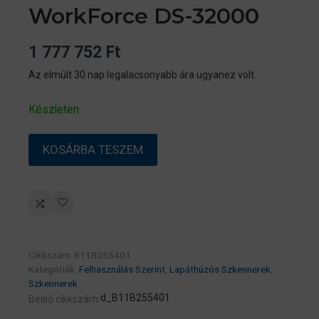
WorkForce DS-32000
1 777 752
Ft
Az elmúlt 30 nap legalacsonyabb ára ugyanez volt.
Készleten
EPSON
KOSÁRBA TESZEM
Docuscanner
–
WorkForce
DS-
32000
mennyiség
Cikkszám:
B11B255401
Kategóriák:
Felhasználás Szerint
,
Lapáthúzós Szkennerek
,
Szkennerek
d_B11B255401
Belső cikkszám: