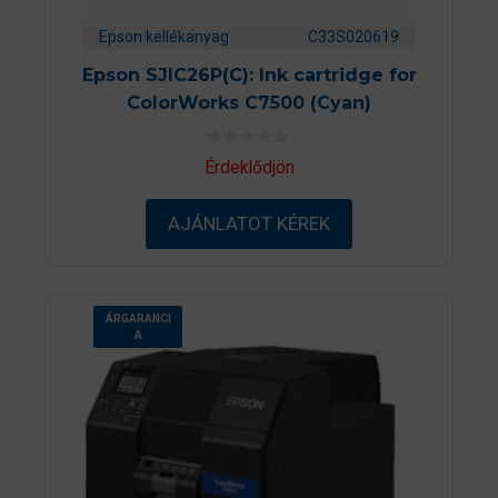
Epson kellékanyag
C33S020619
Epson SJIC26P(C): Ink cartridge for
ColorWorks C7500 (Cyan)
0
Érdeklődjön
a
z
5
AJÁNLATOT KÉREK
-
b
ő
l
ÁRGARANCI
A