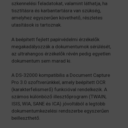
szkennelési feladatokat, valamint láthatja, ha
tisztításra és karbantartásra van szükség,
amelyhez egyszerűen követhető, részletes
utasítások is tartoznak.
A beépített fejlett papírvédelmi érzékelők
megakadályozzák a dokumentumok sérülését,
az ultrahangos érzékelők révén pedig egyetlen
dokumentum sem marad ki.
A DS-32000 kompatibilis a Document Capture
Pro 3.0 szoftverünkkel, amely beépített OCR
(karakterfelismerő) funkcióval rendelkezik. A
számos különböző illesztőprogram (TWAIN,
ISIS, WIA, SANE és ICA) jóvoltából a legtöbb
dokumentumkezelési rendszerbe egyszerűen
beilleszthető.