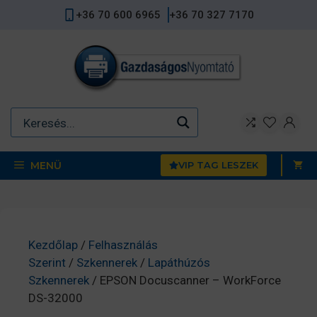
Kilépés
+36 70 600 6965
+36 70 327 7170
a
tartalomba
MENÜ
VIP TAG LESZEK
Kezdőlap
/
Felhasználás
Szerint
/
Szkennerek
/
Lapáthúzós
Szkennerek
/ EPSON Docuscanner – WorkForce
DS-32000