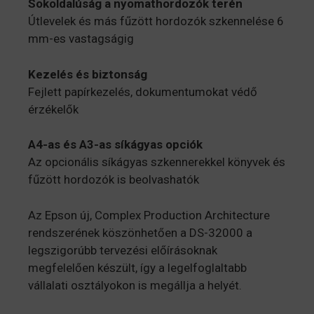
Sokoldalúság a nyomathordozók terén
Útlevelek és más fűzött hordozók szkennelése 6
mm-es vastagságig
Kezelés és biztonság
Fejlett papírkezelés, dokumentumokat védő
érzékelők
A4-as és A3-as síkágyas opciók
Az opcionális síkágyas szkennerekkel könyvek és
fűzött hordozók is beolvashatók
Az Epson új, Complex Production Architecture
rendszerének köszönhetően a DS-32000 a
legszigorúbb tervezési előírásoknak
megfelelően készült, így a legelfoglaltabb
vállalati osztályokon is megállja a helyét.