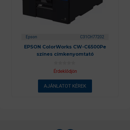
Epson
C31CH77202
EPSON ColorWorks CW-C6500Pe
színes címkenyomtató
0
Érdeklődjön
a
z
5
AJÁNLATOT KÉREK
-
b
ő
l