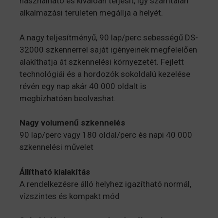
használható és kiválóan teljesít, így számtalan
alkalmazási területen megállja a helyét.
A nagy teljesítményű, 90 lap/perc sebességű DS-
32000 szkennerrel saját igényeinek megfelelően
alakíthatja át szkennelési környezetét. Fejlett
technológiái és a hordozók sokoldalú kezelése
révén egy nap akár 40 000 oldalt is
megbízhatóan beolvashat.
Nagy volumenű szkennelés
90 lap/perc vagy 180 oldal/perc és napi 40 000
szkennelési művelet
Állítható kialakítás
A rendelkezésre álló helyhez igazítható normál,
vízszintes és kompakt mód