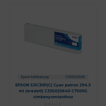
Epson kellékanyag
C33S020640
EPSON SJIC30P(C) Cyan patron 294.3
ml (eredeti) C33S020640 C7500G
címkenyomtatóhoz