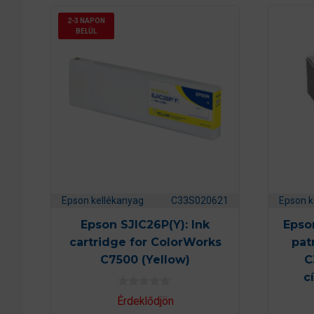
2-3 NAPON
BELÜL
Epson kellékanyag
C33S020621
Epson k
Epson SJIC26P(Y): Ink
Epso
cartridge for ColorWorks
pat
C7500 (Yellow)
C
c
0
Érdeklődjön
a