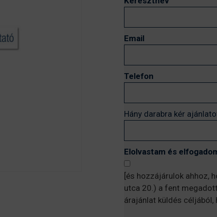
Keresztnév
Email
Telefon
Hány darabra kér ajánlato
Elolvastam és elfogadom
[és hozzájárulok ahhoz, 
utca 20.) a fent megadot
árajánlat küldés céljából