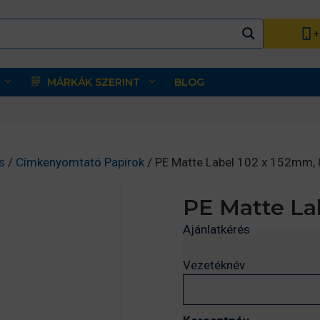
+
MÁRKÁK SZERINT
BLOG
s
/
Címkenyomtató Papírok
/ PE Matte Label 102 x 152mm, 
PE Matte La
Ajánlatkérés
Vezetéknév