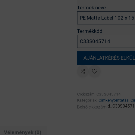
Termék neve
Termékkód
Cikkszám:
C33S045714
Kategóriák:
Címkenyomtatás
,
Cí
d_C33S04571
Belső cikkszám:
Vélemények (0)