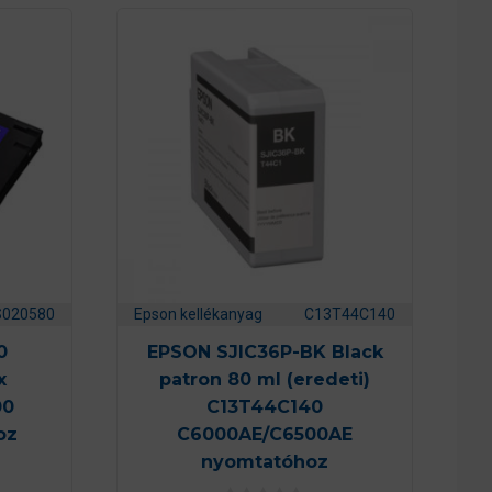
S020580
Epson kellékanyag
C13T44C140
0
EPSON SJIC36P-BK Black
x
patron 80 ml (eredeti)
00
C13T44C140
oz
C6000AE/C6500AE
nyomtatóhoz