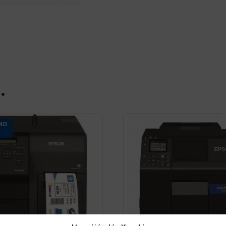
…
NCI