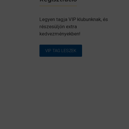
Legyen tagja VIP klubunknak, és
részesüljön extra
kedvezményekben!
VIP TAG LESZEK