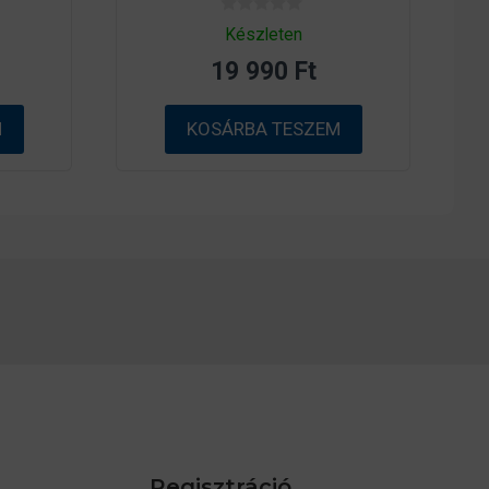
0
Készleten
a
z
19 990
Ft
5
-
b
ő
M
KOSÁRBA TESZEM
l
Regisztráció