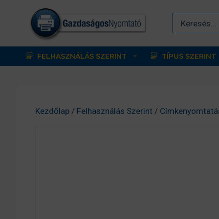
Kilépés
a
tartalomba
FELHASZNÁLÁS SZERINT
TÍPUS SZERINT
Kezdőlap
/
Felhasználás Szerint
/
Címkenyomtatá