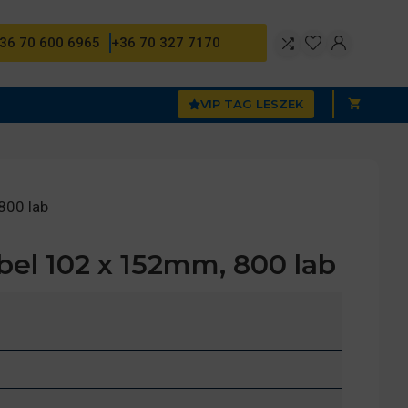
36 70 600 6965
+36 70 327 7170
VIP TAG LESZEK
800 lab
bel 102 x 152mm, 800 lab