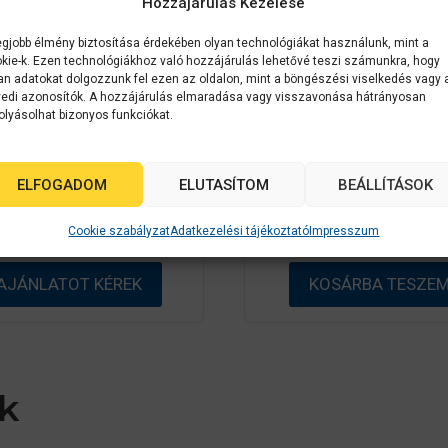
Hozzájárulás Kezelése
egjobb élmény biztosítása érdekében olyan technológiákat használunk, mint a
C31CD84012
Epson
C31
kie-k. Ezen technológiákhoz való hozzájárulás lehetővé teszi számunkra, hogy
an adatokat dolgozzunk fel ezen az oldalon, mint a böngészési viselkedés vagy 
n ColorWorks C7500
EPSON ColorWor
edi azonosítók. A hozzájárulás elmaradása vagy visszavonása hátrányosan
ínes címkenyomtató
C6000AE színes
olyásolhat bizonyos funkciókat.
címkenyomtató
0
Érdeklődjön
a
ELFOGADOM
ELUTASÍTOM
BEÁLLÍTÁSOK
0
z
Készleten
a
5
z
-
1 188 999
Ft
Cookie szabályzat
Adatkezelési tájékoztató
Impresszum
5
b
-
ő
b
l
ő
AJÁNLATOT KÉREK
KOSÁRBA TESZE
l
k