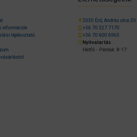
at
2030 Érd, András utca 20.
si információk
+36 70 327 7170
lési tájékoztató
+36 70 600 6965
Nyitvatartás
szum
Hétfő - Péntek: 8-17
 vásárlástól