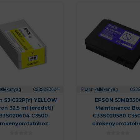
ellékanyag
C33S020604
Epson kellékanyag
C33
n SJIC22P(Y) YELLOW
EPSON SJMB350
ron 32.5 ml (eredeti)
Maintenance Bo
33S020604 C3500
C33S020580 C35
ímkenyomtatóhoz
címkenyomtatóh
0
0