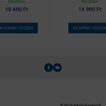
Készleten
Készleten
a
a
z
z
10 490
Ft
14 990
Ft
5
5
-
-
b
b
ő
ő
l
l
KOSÁRBA TESZEM
KOSÁRBA TESZE
Elérhetőségeink