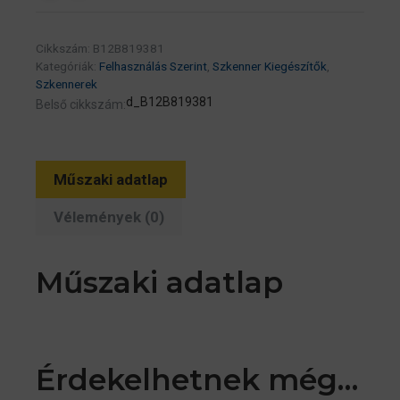
Cikkszám:
B12B819381
Kategóriák:
Felhasználás Szerint
,
Szkenner Kiegészítők
,
Szkennerek
d_B12B819381
Belső cikkszám:
Műszaki adatlap
Vélemények (0)
Műszaki adatlap
Érdekelhetnek még…