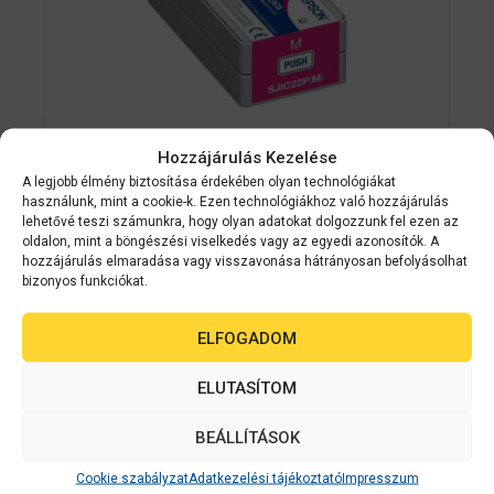
Hozzájárulás Kezelése
A legjobb élmény biztosítása érdekében olyan technológiákat
Epson kellékanyag
C33S020603
használunk, mint a cookie-k. Ezen technológiákhoz való hozzájárulás
lehetővé teszi számunkra, hogy olyan adatokat dolgozzunk fel ezen az
Epson SJIC22P(M) MAGENTA patron
oldalon, mint a böngészési viselkedés vagy az egyedi azonosítók. A
32.5 ml (eredeti) C33S020603 C3500
hozzájárulás elmaradása vagy visszavonása hátrányosan befolyásolhat
címkenyomtatóhoz
bizonyos funkciókat.
ELFOGADOM
0
Készleten
a
z
10 490
Ft
5
ELUTASÍTOM
-
b
ő
BEÁLLÍTÁSOK
KOSÁRBA TESZEM
l
Cookie szabályzat
Adatkezelési tájékoztató
Impresszum