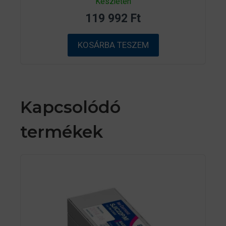
Készleten
a
z
119 992
Ft
5
-
b
ő
KOSÁRBA TESZEM
l
Kapcsolódó
termékek