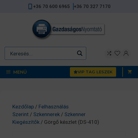
Kilépés
+36 70 600 6965
+36 70 327 7170
a
tartalomba
MENÜ
VIP TAG LESZEK
Kezdőlap
/
Felhasználás
Szerint
/
Szkennerek
/
Szkenner
Kiegészítők
/ Görgő készlet (DS-410)