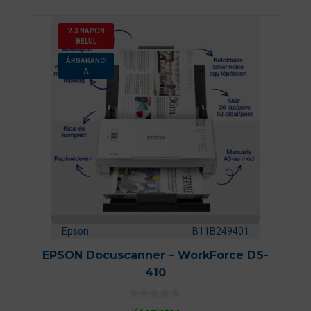
2-3 NAPON
BELÜL
ÁRGARANCI
A
Epson
B11B249401
EPSON Docuscanner – WorkForce DS-
410
0