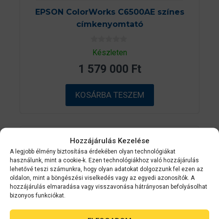
EPSON ColorWorks C6500AE színes
címkenyomtató
0
Készleten
a
z
1 579 000
Ft
5
-
b
ő
KOSÁRBA TESZEM
l
Hozzájárulás Kezelése
A legjobb élmény biztosítása érdekében olyan technológiákat
használunk, mint a cookie-k. Ezen technológiákhoz való hozzájárulás
lehetővé teszi számunkra, hogy olyan adatokat dolgozzunk fel ezen az
oldalon, mint a böngészési viselkedés vagy az egyedi azonosítók. A
hozzájárulás elmaradása vagy visszavonása hátrányosan befolyásolhat
bizonyos funkciókat.