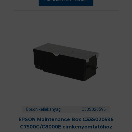
b
ő
l
Epson kellékanyag
C33S020596
EPSON Maintenance Box C33S020596
C7500G/C8000E címkenyomtatóhoz