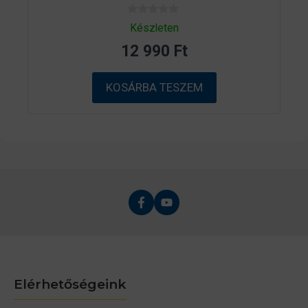
0
Készleten
a
z
12 990
Ft
5
-
b
ő
KOSÁRBA TESZEM
l
Elérhetőségeink