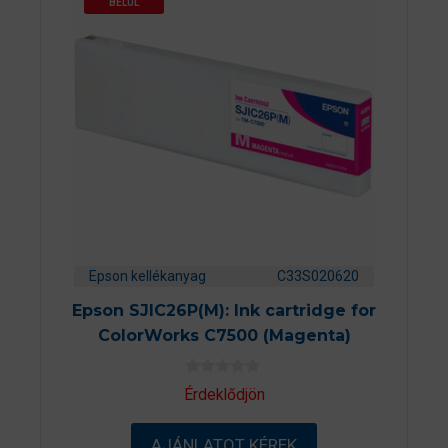
BELÜL
Epson kellékanyag
C33S020620
Epson SJIC26P(M): Ink cartridge for
ColorWorks C7500 (Magenta)
0
Érdeklődjön
a
z
5
AJÁNLATOT KÉREK
-