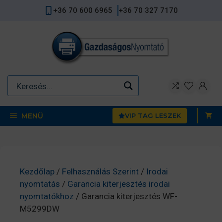
Kilépés
+36 70 600 6965
+36 70 327 7170
a
tartalomba
MENÜ
VIP TAG LESZEK
Kezdőlap
/
Felhasználás Szerint
/
Irodai
nyomtatás
/
Garancia kiterjesztés irodai
nyomtatókhoz
/ Garancia kiterjesztés WF-
M5299DW