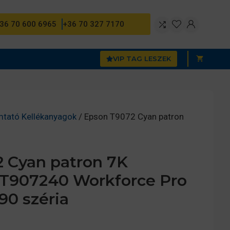
36 70 600 6965
+36 70 327 7170
VIP TAG LESZEK
mtató Kellékanyagok
/ Epson T9072 Cyan patron
 Cyan patron 7K
13T907240 Workforce Pro
0 széria