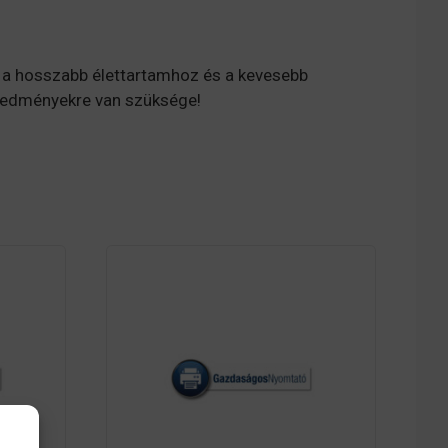
a hosszabb élettartamhoz és a kevesebb
 eredményekre van szüksége!