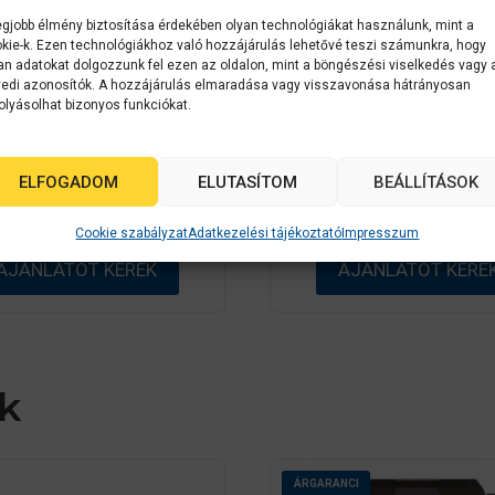
egjobb élmény biztosítása érdekében olyan technológiákat használunk, mint a
kie-k. Ezen technológiákhoz való hozzájárulás lehetővé teszi számunkra, hogy
an adatokat dolgozzunk fel ezen az oldalon, mint a böngészési viselkedés vagy 
C11CD49301
Epson
C11CD4
edi azonosítók. A hozzájárulás elmaradása vagy visszavonása hátrányosan
olyásolhat bizonyos funkciókat.
n WorkForce Pro WF-
Epson WorkForce Pr
6590DWF
6590D2TWFC
ELFOGADOM
ELUTASÍTOM
BEÁLLÍTÁSOK
0
0
Érdeklődjön
Érdeklődjön
a
a
Cookie szabályzat
Adatkezelési tájékoztató
Impresszum
z
z
5
5
AJÁNLATOT KÉREK
AJÁNLATOT KÉRE
-
-
b
b
ő
ő
l
l
k
ÁRGARANCI