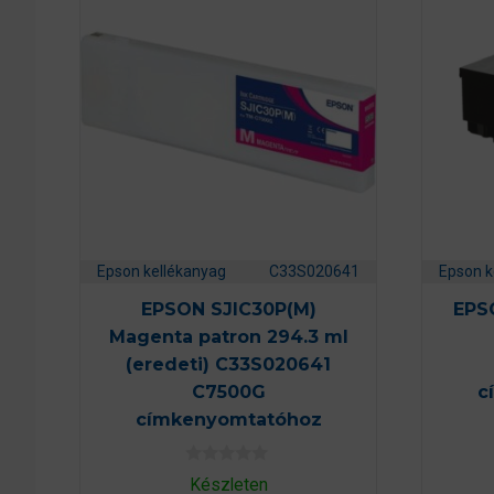
Epson kellékanyag
C33S020641
Epson k
EPSON SJIC30P(M)
EPS
Magenta patron 294.3 ml
(eredeti) C33S020641
C7500G
c
címkenyomtatóhoz
0
Készleten
a