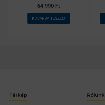
z
64 990
Ft
5
-
b
ő
KOSÁRBA TESZEM
l
Térkép
Rólunk