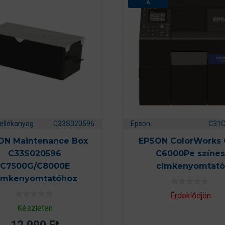
A
ellékanyag
C33S020596
Epson
C31
ON Maintenance Box
EPSON ColorWorks
C33S020596
C6000Pe színes
C7500G/C8000E
címkenyomtató
ímkenyomtatóhoz
0
Érdeklődjön
a
0
z
Készleten
a
5
z
-