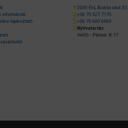
at
2030 Érd, András utca 20.
si információk
+36 70 327 7170
lési tájékoztató
+36 70 600 6965
Nyitvatartás
szum
Hétfő - Péntek: 8-17
 vásárlástól