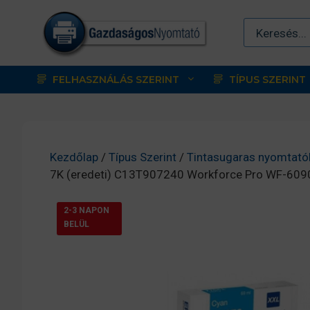
Kilépés
a
tartalomba
FELHASZNÁLÁS SZERINT
TÍPUS SZERINT
Kezdőlap
/
Típus Szerint
/
Tintasugaras nyomtató
7K (eredeti) C13T907240 Workforce Pro WF-609
2-3 NAPON
BELÜL