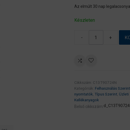
Az elmúlt 30 nap legalacsonya
Készleten
-
+
K
Epson
T9072
Cyan
patron
7K
(eredeti)
Cikkszám:
C13T90724N
C13T907240
Kategóriák:
Felhasználás Szerint
Workforce
nyomtatók
,
Típus Szerint
,
Üzleti
Pro
Kellékanyagok
WF-
d_C13T90724
Belső cikkszám:
6090/6590
széria
mennyiség