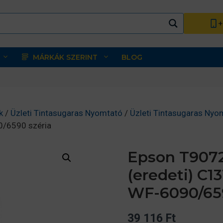
+
MÁRKÁK SZERINT
BLOG
k
/
Üzleti Tintasugaras Nyomtató
/
Üzleti Tintasugaras Nyo
0/6590 széria
Epson T9072
(eredeti) C
WF-6090/659
39 116
Ft