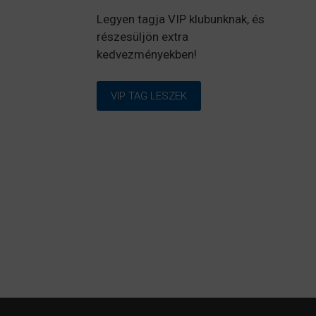
Legyen tagja VIP klubunknak, és
részesüljön extra
kedvezményekben!
VIP TAG LESZEK