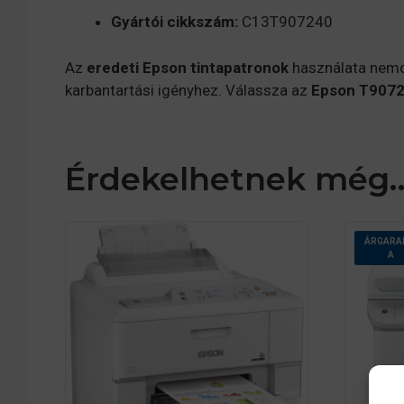
Gyártói cikkszám:
C13T907240
Az
eredeti Epson tintapatronok
használata nemc
karbantartási igényhez.
Válassza az
Epson T9072
Érdekelhetnek még
ÁRGARA
A