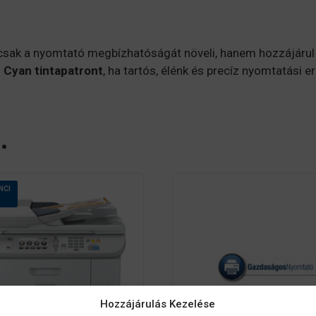
sak a nyomtató megbízhatóságát növeli, hanem hozzájárul 
 Cyan tintapatront
, ha tartós, élénk és precíz nyomtatási
…
NCI
Hozzájárulás Kezelése