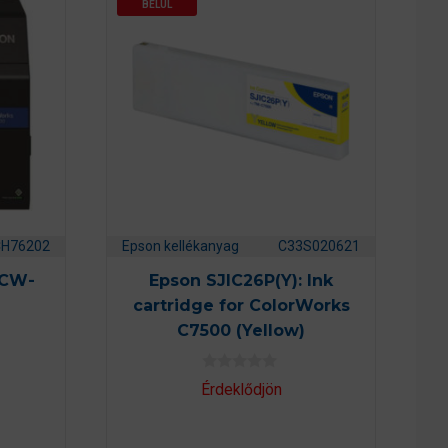
BELÜL
CH76202
Epson kellékanyag
C33S020621
 CW-
Epson SJIC26P(Y): Ink
cartridge for ColorWorks
C7500 (Yellow)
0
Érdeklődjön
a
z
5
-