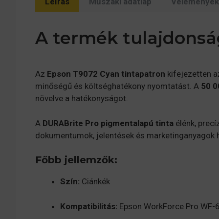
Leírás
Műszaki adatlap
Vélemények 
A termék tulajdonsá
Az
Epson T9072 Cyan tintapatron
kifejezetten 
minőségű és költséghatékony nyomtatást.
A
50 0
növelve a hatékonyságot.
A
DURABrite Pro pigmentalapú tinta
élénk, precí
dokumentumok, jelentések és marketinganyagok h
Főbb jellemzők:
Szín:
Ciánkék
Kompatibilitás:
Epson WorkForce Pro WF-