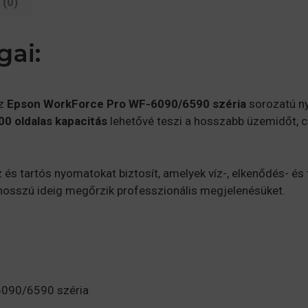
(0)
gai:
az
Epson WorkForce Pro WF-6090/6590 széria
sorozatú ny
00 oldalas kapacitás
lehetővé teszi a hosszabb üzemidőt, c
z és tartós nyomatokat biztosít, amelyek víz-, elkenődés- és 
osszú ideig megőrzik professzionális megjelenésüket.
6090/6590 széria