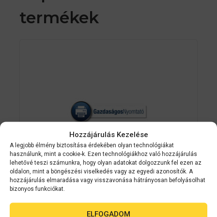
termékek
Hozzájárulás Kezelése
A legjobb élmény biztosítása érdekében olyan technológiákat
használunk, mint a cookie-k. Ezen technológiákhoz való hozzájárulás
lehetővé teszi számunkra, hogy olyan adatokat dolgozzunk fel ezen az
oldalon, mint a böngészési viselkedés vagy az egyedi azonosítók. A
hozzájárulás elmaradása vagy visszavonása hátrányosan befolyásolhat
bizonyos funkciókat.
Epson
C33S045389
Premium Matte Ticket Roll, 80mm x
ELFOGADOM