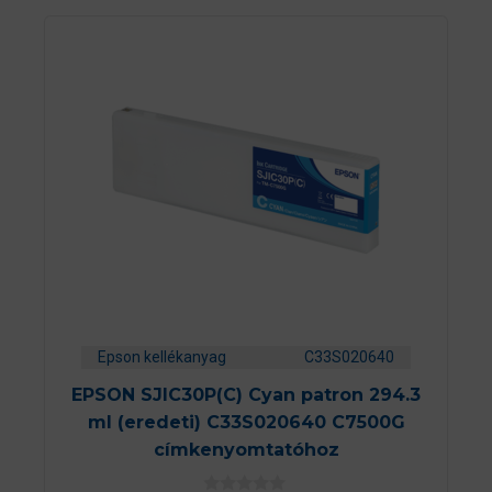
Epson kellékanyag
C33S020640
EPSON SJIC30P(C) Cyan patron 294.3
ml (eredeti) C33S020640 C7500G
címkenyomtatóhoz