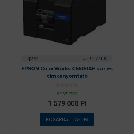
Epson
C31CH77102
EPSON ColorWorks C6500AE színes
címkenyomtató
0
Készleten
a
z
1 579 000
Ft
5
-
b
ő
KOSÁRBA TESZEM
l