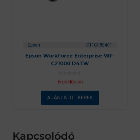
Epson
C11CH88401
Epson WorkForce Enterprise WF-
C21000 D4TW
0
Érdeklődjön
a
z
5
AJÁNLATOT KÉREK
-
b
ő
l
Kapcsolódó