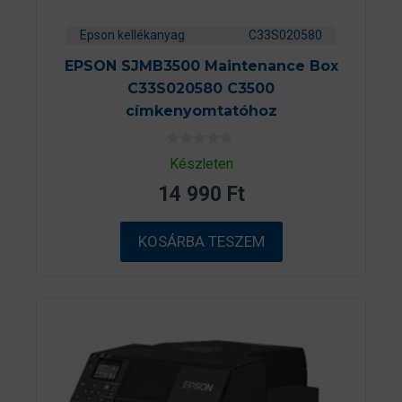
Epson kellékanyag
C33S020580
EPSON SJMB3500 Maintenance Box
C33S020580 C3500
címkenyomtatóhoz
0
Készleten
a
z
14 990
Ft
5
-
b
ő
KOSÁRBA TESZEM
l