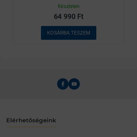
0
Készleten
a
z
64 990
Ft
5
-
b
ő
KOSÁRBA TESZEM
l
Elérhetőségeink