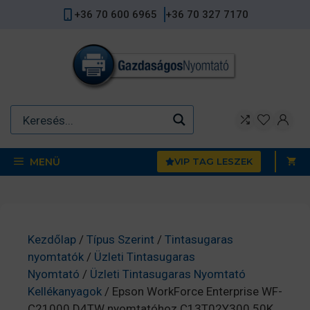
Kilépés
+36 70 600 6965
+36 70 327 7170
a
tartalomba
MENÜ
VIP TAG LESZEK
Kezdőlap
/
Típus Szerint
/
Tintasugaras
nyomtatók
/
Üzleti Tintasugaras
Nyomtató
/
Üzleti Tintasugaras Nyomtató
Kellékanyagok
/ Epson WorkForce Enterprise WF-
C21000 D4TW nyomtatóhoz C13T02Y300 50K