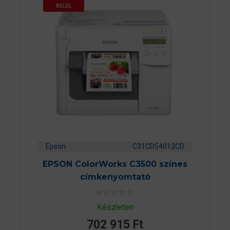
BELÜL
Epson
C31CD54012CD
EPSON ColorWorks C3500 színes
címkenyomtató
0
Készleten
a
z
702 915
Ft
5