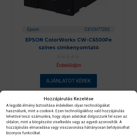
Epson
C31CH77202
EPSON ColorWorks CW-C6500Pe
színes címkenyomtató
0
Érdeklődjön
a
z
5
AJÁNLATOT KÉREK
-
b
ő
l
Hozzájárulás Kezelése
A legjobb élmény biztosítása érdekében olyan technológiákat
2-3 NAPON
használunk, mint a cookie-k. Ezen technológiákhoz való hozzájárulás
BELÜL
lehetővé teszi számunkra, hogy olyan adatokat dolgozzunk fel ezen az
oldalon, mint a böngészési viselkedés vagy az egyedi azonosítók. A
hozzájárulás elmaradása vagy visszavonása hátrányosan befolyásolhat
bizonyos funkciókat.