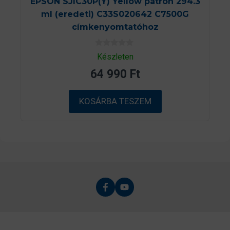
EPSON SJIC30P(Y) Yellow patron 294.3
ml (eredeti) C33S020642 C7500G
címkenyomtatóhoz
0
Készleten
a
z
64 990
Ft
5
-
b
ő
KOSÁRBA TESZEM
l