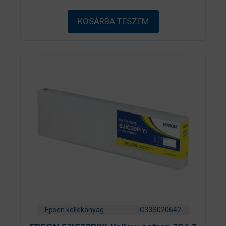
-
b
ő
KOSÁRBA TESZEM
l
Epson kellékanyag
C33S020642