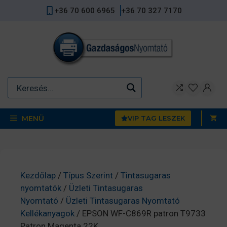
Kilépés
+36 70 600 6965
+36 70 327 7170
a
tartalomba
MENÜ
VIP TAG LESZEK
Kezdőlap
/
Típus Szerint
/
Tintasugaras
nyomtatók
/
Üzleti Tintasugaras
Nyomtató
/
Üzleti Tintasugaras Nyomtató
Kellékanyagok
/ EPSON WF-C869R patron T9733
Patron Magenta 22K