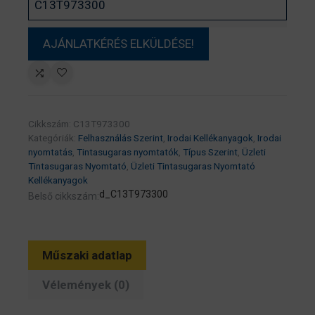
Cikkszám:
C13T973300
Kategóriák:
Felhasználás Szerint
,
Irodai Kellékanyagok
,
Irodai
nyomtatás
,
Tintasugaras nyomtatók
,
Típus Szerint
,
Üzleti
Tintasugaras Nyomtató
,
Üzleti Tintasugaras Nyomtató
Kellékanyagok
d_C13T973300
Belső cikkszám:
Műszaki adatlap
Vélemények (0)