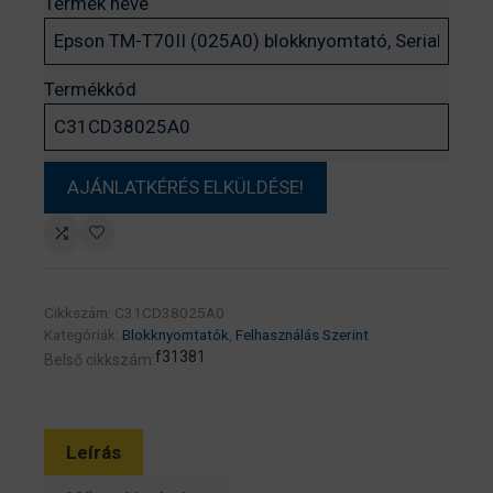
Termék neve
Termékkód
Cikkszám:
C31CD38025A0
Kategóriák:
Blokknyomtatók
,
Felhasználás Szerint
f31381
Belső cikkszám:
Leírás