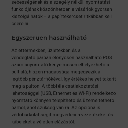
sebességének és a szegély nélküli nyomtatási
funkciójának köszönhetoen a vásárlók gyorsan
kiszolgálhatók – a papírtekercset ritkábban kell
cserélni.
Egyszeruen használható
Az éttermekben, üzletekben és a
vendéglátóiparban elonyösen használható POS
számlanyomtató kényelmesen elhelyezheto a
pult alá, hiszen magassága megegyezik a
legtöbb pénztárfiókéval, így értékes helyet takarít
meg a pulton. A többféle csatlakoztatási
lehetoséggel (USB, Ethernet és Wi-Fi) rendelkezo
nyomtató könnyen telepítheto és üzemeltetheto
bárhol, ahol szükség van rá. Az opcionális
védoburkolat segít megvédeni a vezetékeket és
kábeleket a véletlen elázástól.