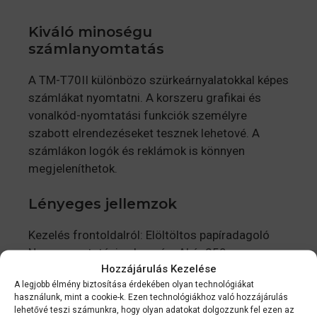
Kiváló minoségu
számlanyomtatás
A TM-T70II különbözo szürkeárnyalatokkal képes
számlákat nyomtatni. A korszeru grafikai és
vonalkód-nyomtatási funkciók személyre
szabott elrendezéseket tesznek lehetové. A
számlákon logók és reklámok is könnyen
megjeleníthetok.
Lényeges jellemzok
Kezelés frontoldalról: Elöltöltos papíradagoló
Nagy nyomtatási sebesség: Akár 250 mm
Hozzájárulás Kezelése
másodpercenként
A legjobb élmény biztosítása érdekében olyan technológiákat
Kis helyigény: Könnyen elfér a legtöbb pult alatt
használunk, mint a cookie-k. Ezen technológiákhoz való hozzájárulás
Szürkeárnyalatos nyomtatás: Logók és képek
lehetővé teszi számunkra, hogy olyan adatokat dolgozzunk fel ezen az