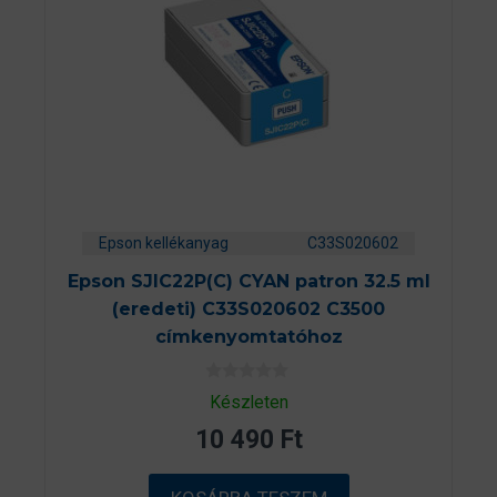
Epson kellékanyag
C33S020602
Epson SJIC22P(C) CYAN patron 32.5 ml
(eredeti) C33S020602 C3500
címkenyomtatóhoz
0
Készleten
a
z
10 490
Ft
5
-
b
ő