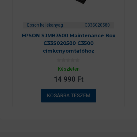
Epson kellékanyag
C33S020580
EPSON SJMB3500 Maintenance Box
C33S020580 C3500
címkenyomtatóhoz
0
Készleten
a
z
14 990
Ft
5
-
b
ő
KOSÁRBA TESZEM
l