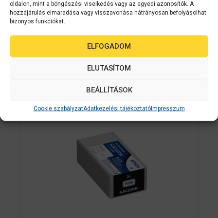
hozzáadása a nyomatokhoz
oldalon, mint a böngészési viselkedés vagy az egyedi azonosítók. A
hozzájárulás elmaradása vagy visszavonása hátrányosan befolyásolhat
bizonyos funkciókat.
ELFOGADOM
Kapcsolódó
ELUTASÍTOM
termékek
BEÁLLÍTÁSOK
Cookie szabályzat
Adatkezelési tájékoztató
Impresszum