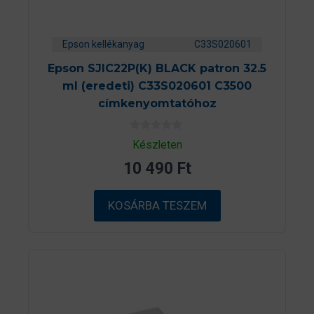
Epson kellékanyag
C33S020601
Epson SJIC22P(K) BLACK patron 32.5
ml (eredeti) C33S020601 C3500
címkenyomtatóhoz
0
Készleten
a
z
10 490
Ft
5
-
b
ő
KOSÁRBA TESZEM
l