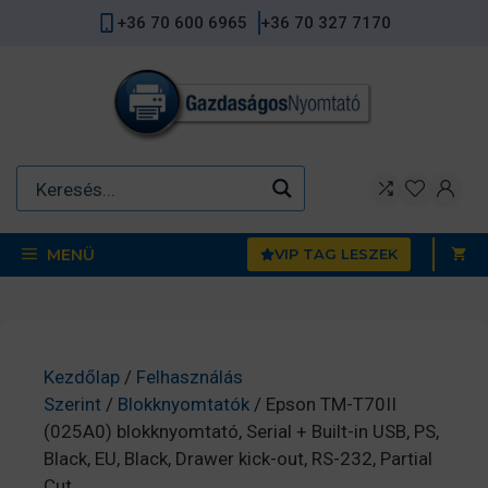
Kilépés
+36 70 600 6965
+36 70 327 7170
a
tartalomba
MENÜ
VIP TAG LESZEK
Kezdőlap
/
Felhasználás
Szerint
/
Blokknyomtatók
/ Epson TM-T70II
(025A0) blokknyomtató, Serial + Built-in USB, PS,
Black, EU, Black, Drawer kick-out, RS-232, Partial
Cut