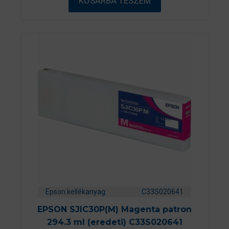
KOSÁRBA TESZEM
l
Epson kellékanyag
C33S020641
EPSON SJIC30P(M) Magenta patron
294.3 ml (eredeti) C33S020641