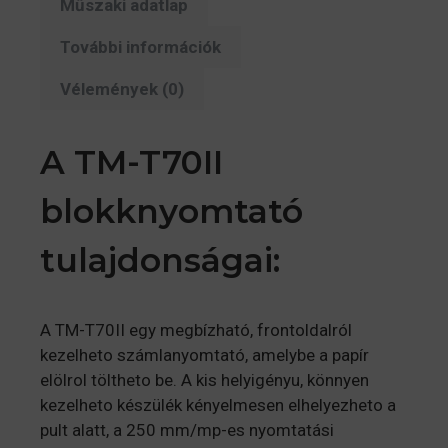
Műszaki adatlap
További információk
Vélemények (0)
A TM-T70II
blokknyomtató
tulajdonságai:
A TM-T70II egy megbízható, frontoldalról
kezelheto számlanyomtató, amelybe a papír
elölrol töltheto be. A kis helyigényu, könnyen
kezelheto készülék kényelmesen elhelyezheto a
pult alatt, a 250 mm/mp-es nyomtatási