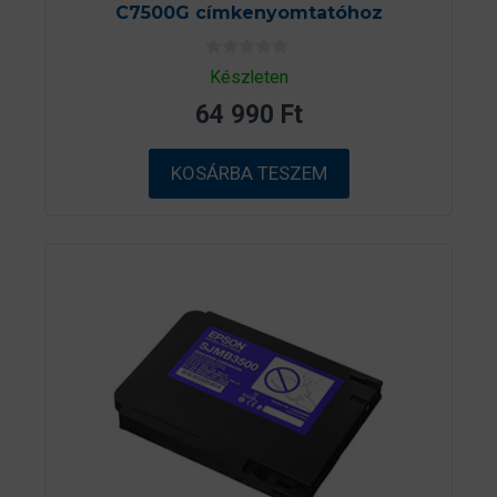
C7500G címkenyomtatóhoz
0
Készleten
a
z
64 990
Ft
5
-
b
ő
KOSÁRBA TESZEM
l