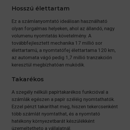
Hosszú élettartam
Ez a számlanyomtató ideálisan használható
olyan forgalmas helyeken, ahol az állandó, nagy
volumenu nyomtatás követelmény. A
továbbfejlesztett mechanika 17 millió sor
élettartamú, a nyomtatófej élettartama 120 km,
az automata vágó pedig 1,7 millió tranzakción
keresztül megbízhatóan muködik.
Takarékos
A szegély nélküli papírtakarékos funkcióval a
számlák egészen a papír széléig nyomtathatók.
Ezzel pénzt takaríthat meg, hiszen tekercsenként
több számlát nyomtathat, és a nyomtató
hatékony környezetbarát készülékként
üzemeltetheto a vállalatnál.