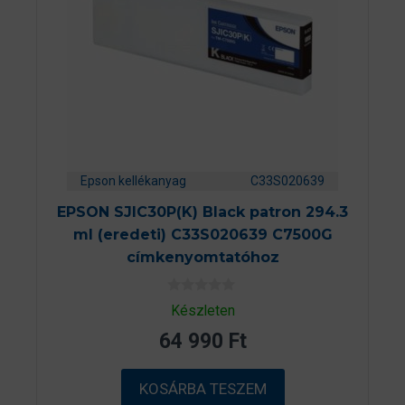
Epson kellékanyag
C33S020639
EPSON SJIC30P(K) Black patron 294.3
ml (eredeti) C33S020639 C7500G
címkenyomtatóhoz
0
Készleten
a
z
64 990
Ft
5
-
b
ő
KOSÁRBA TESZEM
l