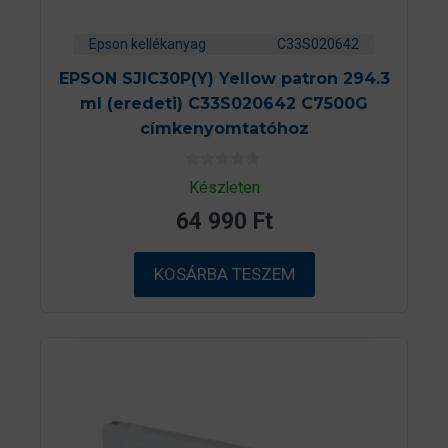
Epson kellékanyag
C33S020642
EPSON SJIC30P(Y) Yellow patron 294.3
ml (eredeti) C33S020642 C7500G
címkenyomtatóhoz
0
Készleten
a
z
64 990
Ft
5
-
b
ő
KOSÁRBA TESZEM
l