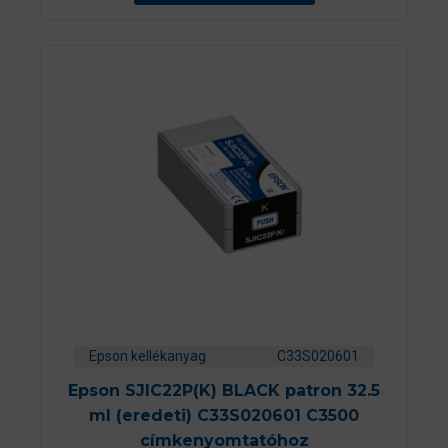
Epson kellékanyag
C33S020601
Epson SJIC22P(K) BLACK patron 32.5
ml (eredeti) C33S020601 C3500
címkenyomtatóhoz