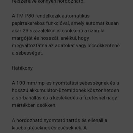
felszerelve könnyen hordozható.
A TM-P80 rendelkezik automatikus
papírtakarékos funkcióval, amely automatikusan
akár 23 százalékkal is csökkenti a számla
margóját és hosszát, anélkül, hogy
megváltoztatná az adatokat vagy lecsökkentené
a sebességet.
Hatékony
A 100 mm/mp-es nyomtatási sebességnek és a
hosszú akkumulátor-üzemidonek köszönhetoen
a sorbanállás és a késlekedés a fizetésnél nagy
mértékben csökken.
A hordozható nyomtató tartós és ellenáll a
kisebb ütéseknek és eséseknek. A