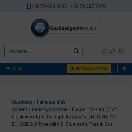
Kilépés
+36 70 600 6965
+36 70 327 7170
a
tartalomba
MENÜ
VIP TAG LESZEK
Kezdőlap
/
Felhasználás
Szerint
/
Blokknyomtatók
/ Epson TM-P80 (752)
blokknyomtató, Receipt, Autocutter, NFC, BT, PS,
EU, USB 2.0 Type Mini-B, Bluetooth, Partial Cut