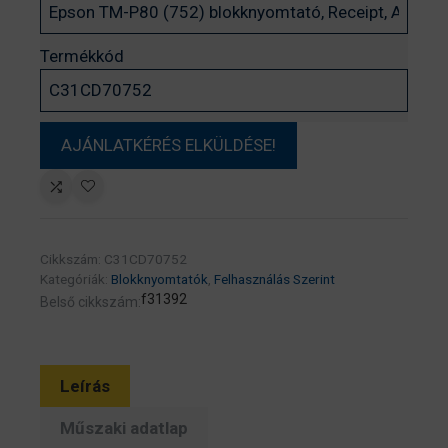
Termékkód
Cikkszám:
C31CD70752
Kategóriák:
Blokknyomtatók
,
Felhasználás Szerint
f31392
Belső cikkszám:
Leírás
Műszaki adatlap