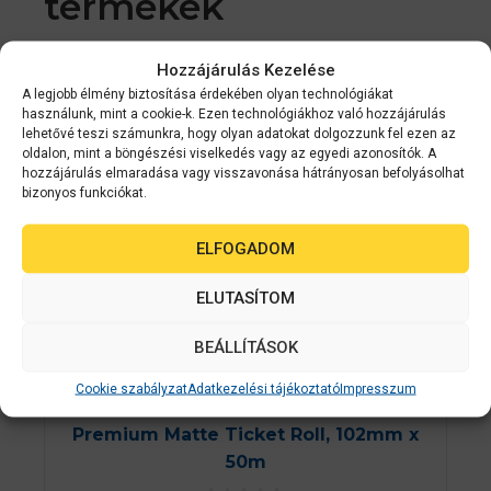
termékek
Hozzájárulás Kezelése
2-3 NAPON
A legjobb élmény biztosítása érdekében olyan technológiákat
BELÜL
használunk, mint a cookie-k. Ezen technológiákhoz való hozzájárulás
lehetővé teszi számunkra, hogy olyan adatokat dolgozzunk fel ezen az
oldalon, mint a böngészési viselkedés vagy az egyedi azonosítók. A
hozzájárulás elmaradása vagy visszavonása hátrányosan befolyásolhat
bizonyos funkciókat.
ELFOGADOM
ELUTASÍTOM
BEÁLLÍTÁSOK
Cookie szabályzat
Adatkezelési tájékoztató
Impresszum
Epson
C33S045390
Premium Matte Ticket Roll, 102mm x
50m