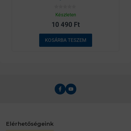
0
Készleten
a
z
10 490
Ft
5
-
b
ő
KOSÁRBA TESZEM
l
Elérhetőségeink