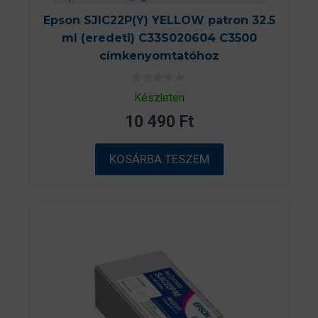
Epson SJIC22P(Y) YELLOW patron 32.5
ml (eredeti) C33S020604 C3500
címkenyomtatóhoz
0
Készleten
a
z
10 490
Ft
5
-
b
ő
KOSÁRBA TESZEM
l