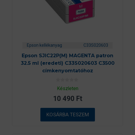
Epson kellékanyag
C33S020603
Epson SJIC22P(M) MAGENTA patron
32.5 ml (eredeti) C33S020603 C3500
címkenyomtatóhoz
0
Készleten
a
z
10 490
Ft
5
-
b
ő
KOSÁRBA TESZEM
l