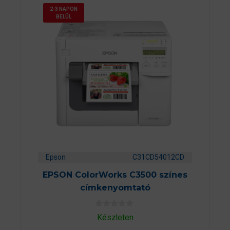
2-3 NAPON
BELÜL
Epson
C31CD54012CD
EPSON ColorWorks C3500 színes
címkenyomtató
0
Készleten
a
z