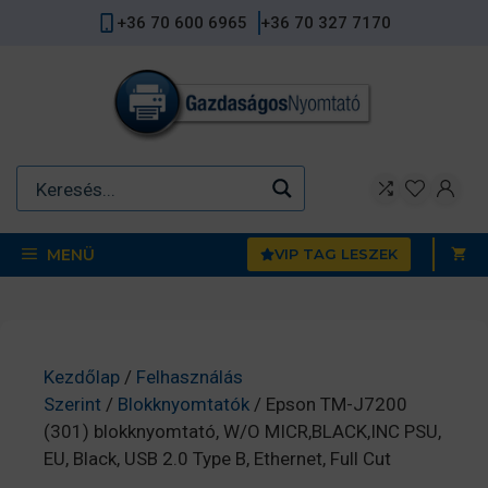
Kilépés
+36 70 600 6965
+36 70 327 7170
a
tartalomba
MENÜ
VIP TAG LESZEK
Kezdőlap
/
Felhasználás
Szerint
/
Blokknyomtatók
/ Epson TM-J7200
(301) blokknyomtató, W/O MICR,BLACK,INC PSU,
EU, Black, USB 2.0 Type B, Ethernet, Full Cut