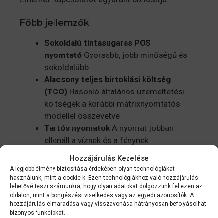
Főbb jellemzők
Sokoldalú tintasugaras POS
nyomtató
Gyorsabb, jobb minőségű és
sokoldalúbb
Alacsony teljes birtoklási költség
(TCO)
Hasonló általános üzemeltetési
költségek a korábbi mátrixnyomtatós
modellel összevetve
Tartós nyomatok
A nyomat jobban
ellenáll a víznek és a fénynek
Egyszerű karbantartás
A tinta és a
Hozzájárulás Kezelése
papírtekercsek cseréje rendkívül egyszerű
A legjobb élmény biztosítása érdekében olyan technológiákat
Visszafelé való kompatibilitás
Éles, jól
használunk, mint a cookie-k. Ezen technológiákhoz való hozzájárulás
lehetővé teszi számunkra, hogy olyan adatokat dolgozzunk fel ezen az
kiolvasható szöveg és fényes fotók
oldalon, mint a böngészési viselkedés vagy az egyedi azonosítók. A
hozzájárulás elmaradása vagy visszavonása hátrányosan befolyásolhat
bizonyos funkciókat.