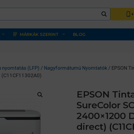
+
MÁRKÁK SZERINT
BLOG
 nyomtatás (LFP)
/
Nagyformátumú Nyomtatók
/ EPSON Tin
ct) (C11CF11302A0)
EPSON Tinta
SureColor SC
2400×1200 D
direct) (C11