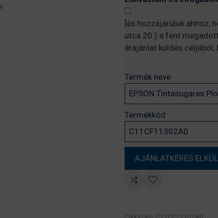
[és hozzájárulok ahhoz, 
utca 20.) a fent megadot
árajánlat küldés céljából
Termék neve
Termékkód
Cikkszám:
C11CF11302A0