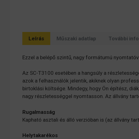
Leírás
Műszaki adatlap
További inf
Ezzel a belépő szintű, nagy formátumú nyomtatóv
Az SC-T3100 esetében a hangsúly a részletessége
azok a felhasználók jelentik, akiknek olyan profe
birtoklási költsége. Mindegy, hogy Ön építész, d
nagy részletességgel nyomtasson. Az állvány tart
Rugalmasság
Kapható asztali és álló verzióban is (az állvány tar
Helytakarékos