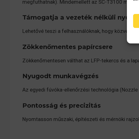
megfuthatnak). Mindemellett az SC-T3100 mély fek
Támogatja a vezeték nélküli nyomt
Lehetővé teszi a felhasználóknak, hogy közvetlen
Zökkenőmentes papírcsere
Zökkenőmentesen válthat az LFP-tekercs és a lapa
Nyugodt munkavégzés
Az egyedi fúvóka-ellenőrzési technológia (Nozzle 
Pontosság és precizitás
Nyomtasson műszaki, építészeti és mérnöki rajzo