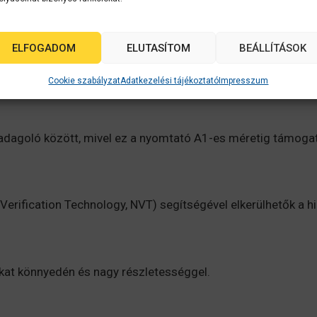
etéket és éles, sűrű vonalakat nyomtat — ami ideális a műsz
atást
ELFOGADOM
ELUTASÍTOM
BEÁLLÍTÁSOK
ül az okostelefonjukról vagy táblagépükről nyomtassanak.
Cookie szabályzat
Adatkezelési tájékoztató
Impresszum
dagoló között, mivel ez a nyomtató A1-es méretig támogatja
Verification Technology, NVT) segítségével elkerülhetők a 
kat könnyedén és nagy részletességgel.