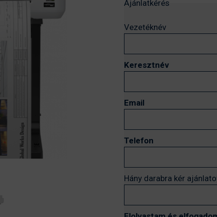
Ajánlatkérés
Vezetéknév
Keresztnév
Email
Telefon
Hány darabra kér ajánlato
Elolvastam és elfogadom