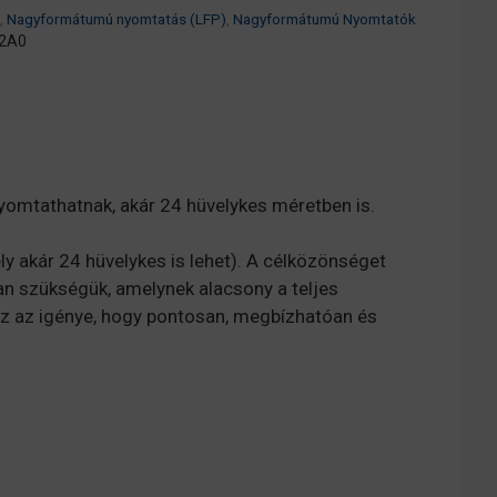
,
Nagyformátumú nyomtatás (LFP)
,
Nagyformátumú Nyomtatók
2A0
yomtathatnak, akár 24 hüvelykes méretben is.
 akár 24 hüvelykes is lehet). A célközönséget
van szükségük, amelynek alacsony a teljes
az az igénye, hogy pontosan, megbízhatóan és