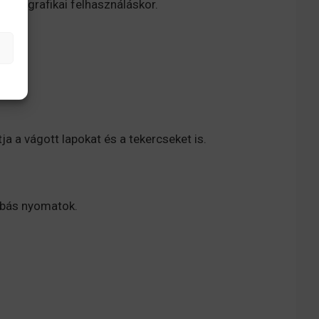
aki grafikai felhasználáskor.
 a vágott lapokat és a tekercseket is.
hibás nyomatok.