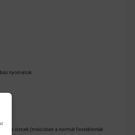
hibás nyomatok
az
nak a víznek (miközben a normál festéktinták