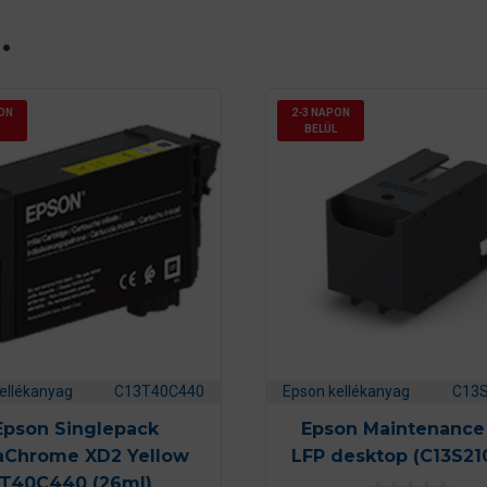
…
ON
2-3 NAPON
BELÜL
ellékanyag
C13T40C440
Epson kellékanyag
C13
Epson Singlepack
Epson Maintenance
raChrome XD2 Yellow
LFP desktop (C13S21
T40C440 (26ml)