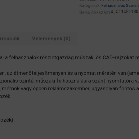
Kategóriák:
Felhasználás Szerint
d_C11CF1130
Belső cikkszám:
ormációk
Vélemények (0)
al a felhasználók részletgazdag műszaki és CAD-rajzokat n
n, az átmenőteljesítményen és a nyomat méretén van (amely
sszionális szintű, műszaki felhasználásra szánt nyomtatóra 
iák, mérnök vagy éppen reklámszakember, ugyanolyan fontos 
ozék.
tozék)