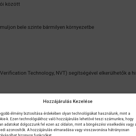
ói között
imuljon bele szinte bármilyen környezetbe
 Verification Technology, NVT) segítségével elkerülhetők a 
zrevétlenül simul bele.
Hozzájárulás Kezelése
egjobb élmény biztosítása érdekében olyan technológiákat használunk, mint a
kie-k. Ezen technológiákhoz való hozzájárulás lehetővé teszi számunkra, hogy
an adatokat dolgozzunk fel ezen az oldalon, mint a böngészési viselkedés vagy 
 köszönhetően a nyomatai nem maszatolódnak el és ellenáll
edi azonosítók. A hozzájárulás elmaradása vagy visszavonása hátrányosan
olyásolhat bizonyos funkciókat.