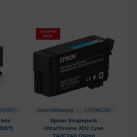
2-3 NAPON
BELÜL
S210057
Epson kellékanyag
C13T40C240
 box
Epson Singlepack
0057)
UltraChrome XD2 Cyan
T40C240 (26ml)