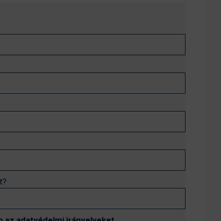
t?
 az adatvédelmi irányelveket