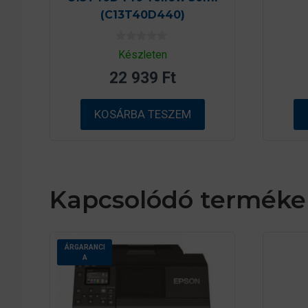
(C13T40D440)
0
Készleten
a
z
22 939
Ft
5
-
b
ő
KOSÁRBA TESZEM
l
Kapcsolódó terméke
ÁRGARANCI
A