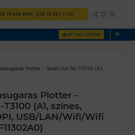
36 70 600 6965
+36 70 327 7170
VIP TAG LESZEK
tasugaras Plotter – SureColor SC-T3100 (A1,
sugaras Plotter –
-T3100 (A1, színes,
PI, USB/LAN/Wifi/Wifi
CF11302A0)