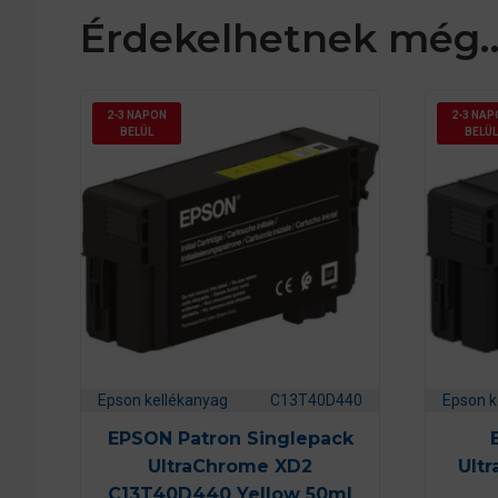
Érdekelhetnek még
2-3 NAPON
2-3 NAP
BELÜL
BELÜL
Epson kellékanyag
C13T40D440
Epson k
EPSON Patron Singlepack
UltraChrome XD2
Ult
C13T40D440 Yellow 50ml