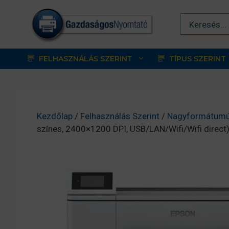
Kilépés
a
tartalomba
FELHASZNÁLÁS SZERINT
TÍPUS SZERINT
Kezdőlap
/
Felhasználás Szerint
/
Nagyformátumú
színes, 2400×1200 DPI, USB/LAN/Wifi/Wifi dire