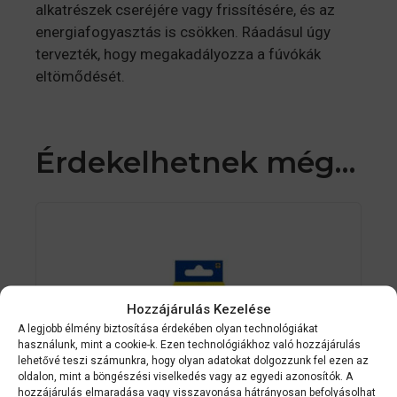
alkatrészek cseréjére vagy frissítésére, és az
energiafogyasztás is csökken. Ráadásul úgy
tervezték, hogy megakadályozza a fúvókák
eltömődését.
Érdekelhetnek még…
Hozzájárulás Kezelése
A legjobb élmény biztosítása érdekében olyan technológiákat
használunk, mint a cookie-k. Ezen technológiákhoz való hozzájárulás
lehetővé teszi számunkra, hogy olyan adatokat dolgozzunk fel ezen az
oldalon, mint a böngészési viselkedés vagy az egyedi azonosítók. A
hozzájárulás elmaradása vagy visszavonása hátrányosan befolyásolhat