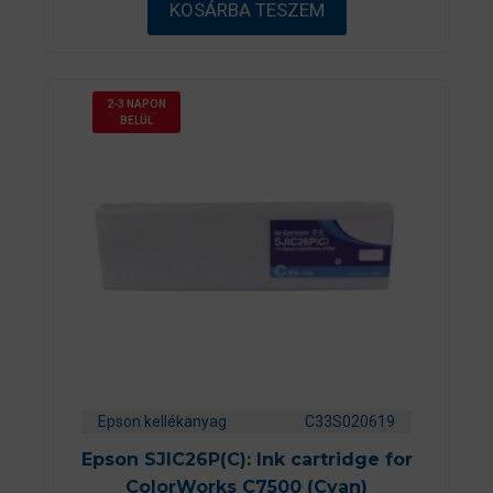
KOSÁRBA TESZEM
l
2-3 NAPON
BELÜL
Epson kellékanyag
C33S020619
Epson SJIC26P(C): Ink cartridge for
ColorWorks C7500 (Cyan)