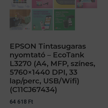
EPSON Tintasugaras
nyomtató – EcoTank
L3270 (A4, MFP, színes,
5760×1440 DPI, 33
lap/perc, USB/Wifi)
(C11CJ67434)
64 618
Ft