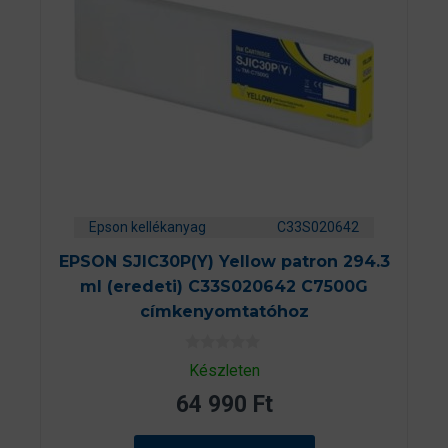
Epson kellékanyag
C33S020642
EPSON SJIC30P(Y) Yellow patron 294.3
ml (eredeti) C33S020642 C7500G
címkenyomtatóhoz
0
Készleten
a
z
64 990
Ft
5
-
b
ő