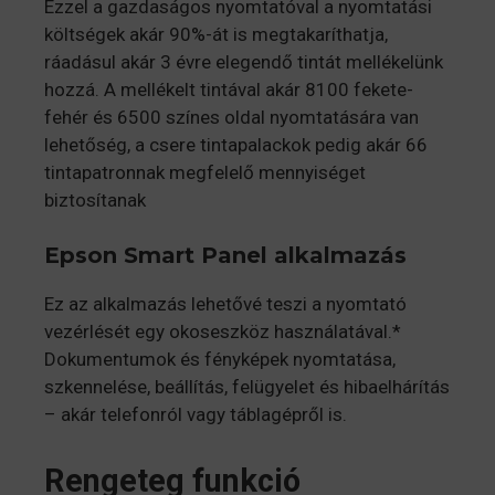
Ezzel a gazdaságos nyomtatóval a nyomtatási
költségek akár 90%-át is megtakaríthatja,
ráadásul akár 3 évre elegendő tintát mellékelünk
hozzá. A mellékelt tintával akár 8100 fekete-
fehér és 6500 színes oldal nyomtatására van
lehetőség, a csere tintapalackok pedig akár 66
tintapatronnak megfelelő mennyiséget
biztosítanak
Epson Smart Panel alkalmazás
Ez az alkalmazás lehetővé teszi a nyomtató
vezérlését egy okoseszköz használatával.*
Dokumentumok és fényképek nyomtatása,
szkennelése, beállítás, felügyelet és hibaelhárítás
– akár telefonról vagy táblagépről is.
Rengeteg funkció