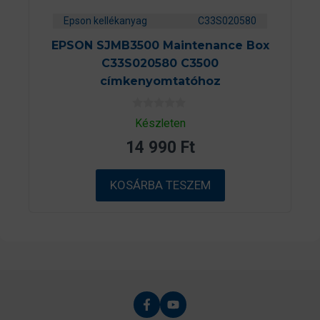
Epson kellékanyag
C33S020580
EPSON SJMB3500 Maintenance Box
C33S020580 C3500
címkenyomtatóhoz
0
Készleten
a
z
14 990
Ft
5
-
b
ő
KOSÁRBA TESZEM
l