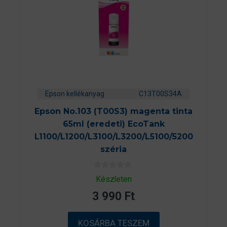
Epson kellékanyag
C13T00S34A
Epson No.103 (T00S3) magenta tinta
65ml (eredeti) EcoTank
L1100/L1200/L3100/L3200/L5100/5200
széria
0
Készleten
a
z
3 990
Ft
5
-
b
ő
KOSÁRBA TESZEM
l