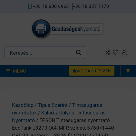
Kilépés
+36 70 600 6965
+36 70 327 7170
a
tartalomba
MENÜ
VIP TAG LESZEK
Kezdőlap
/
Típus Szerint
/
Tintasugaras
nyomtatók
/
Külsőtartályos Tintasugaras
Nyomtató
/ EPSON Tintasugaras nyomtató –
EcoTank L3270 (A4, MFP, színes, 5760×1440
DPI, 33 lap/perc, USB/Wifi) (C11CJ67434)