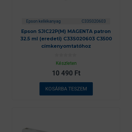
Epson kellékanyag
C33S020603
Epson SJIC22P(M) MAGENTA patron
32.5 ml (eredeti) C33S020603 C3500
címkenyomtatóhoz
0
Készleten
a
z
10 490
Ft
5
-
b
ő
KOSÁRBA TESZEM
l