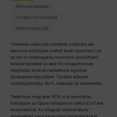
USB/Wifi)
Műszaki adatlap
(C11CJ67434)
mennyiség
További információk
Vélemények (0)
Tökéletes választás mindenki számára, aki
alacsony költségek mellett kíván nyomtatni: ez
az A4-es tintasugaras nyomtató újratölthető
tintatartályokkal és akár 66 tintapatronnak
megfelelő tintával rendelkezik egyetlen
tintapalack-készletben. További előnyök:
mobilnyomtatás, Wi-Fi, másolás és szkennelés.
Takarítson meg akár 90%-ot a nyomtatás
költségein az Epson tintapatron nélküli EcoTank
nyomtatóival. Az integrált tintatartályok –
amelyekhez nagy kapacitású tintapalackokat