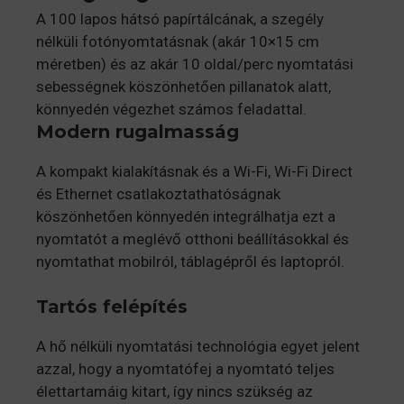
A 100 lapos hátsó papírtálcának, a szegély
nélküli fotónyomtatásnak (akár 10×15 cm
méretben) és az akár 10 oldal/perc nyomtatási
sebességnek köszönhetően pillanatok alatt,
könnyedén végezhet számos feladattal.
Modern rugalmasság
A kompakt kialakításnak és a Wi-Fi, Wi-Fi Direct
és Ethernet csatlakoztathatóságnak
köszönhetően könnyedén integrálhatja ezt a
nyomtatót a meglévő otthoni beállításokkal és
nyomtathat mobilról, táblagépről és laptopról.
Tartós felépítés
A hő nélküli nyomtatási technológia egyet jelent
azzal, hogy a nyomtatófej a nyomtató teljes
élettartamáig kitart, így nincs szükség az