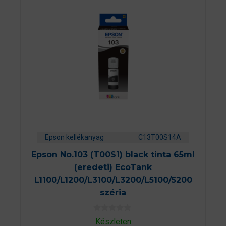
Epson kellékanyag
C13T00S14A
Epson No.103 (T00S1) black tinta 65ml
(eredeti) EcoTank
L1100/L1200/L3100/L3200/L5100/5200
széria
0
Készleten
a