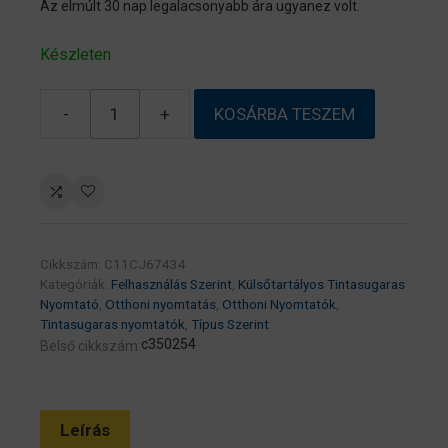
Az elmúlt 30 nap legalacsonyabb ára ugyanez volt.
Készleten
-
+
KOSÁRBA TESZEM
EPSON
Tintasugaras
nyomtató
–
EcoTank
L3270
Cikkszám:
C11CJ67434
(A4,
Kategóriák:
Felhasználás Szerint
,
Külsőtartályos Tintasugaras
MFP,
Nyomtató
,
Otthoni nyomtatás
,
Otthoni Nyomtatók
,
színes,
Tintasugaras nyomtatók
,
Típus Szerint
c350254
Belső cikkszám:
5760×1440
DPI,
33
lap/perc,
Leírás