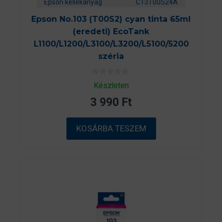
Epson kellékanyag
C13T00S24A
Epson No.103 (T00S2) cyan tinta 65ml
(eredeti) EcoTank
L1100/L1200/L3100/L3200/L5100/5200
széria
0
Készleten
a
z
3 990
Ft
5
-
b
ő
KOSÁRBA TESZEM
l