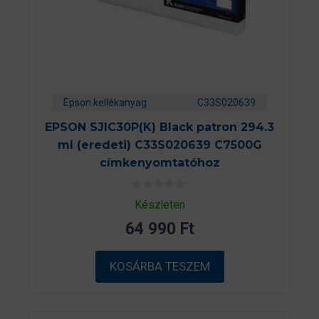
Epson kellékanyag
C33S020639
EPSON SJIC30P(K) Black patron 294.3
ml (eredeti) C33S020639 C7500G
címkenyomtatóhoz
0
Készleten
a
z
64 990
Ft
5
-
b
ő
KOSÁRBA TESZEM
l