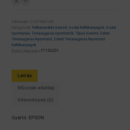
patron
10K
(eredeti)
Cikkszám:
C13T946140
C13T946140
Kategóriák:
Felhasználás Szerint
,
Irodai Kellékanyagok
,
Irodai
Workforce
nyomtatás
,
Tintasugaras nyomtatók
,
Típus Szerint
,
Üzleti
Pro
Tintasugaras Nyomtató
,
Üzleti Tintasugaras Nyomtató
Kellékanyagok
WF-
f1136201
Belső cikkszám:
C5290/C5790
széria
mennyiség
Leírás
Műszaki adatlap
Vélemények (0)
Gyártó: EPSON