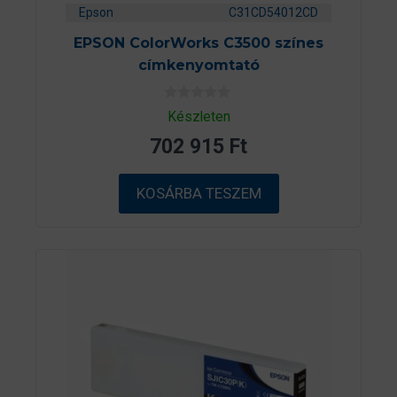
Epson
C31CD54012CD
EPSON ColorWorks C3500 színes
címkenyomtató
0
Készleten
a
z
702 915
Ft
5
-
b
ő
KOSÁRBA TESZEM
l