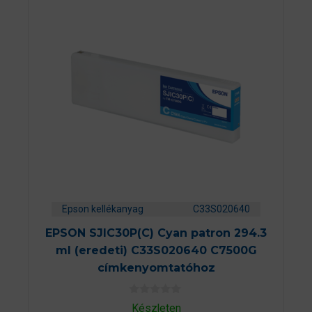
Epson kellékanyag
C33S020640
EPSON SJIC30P(C) Cyan patron 294.3
ml (eredeti) C33S020640 C7500G
címkenyomtatóhoz
0
Készleten