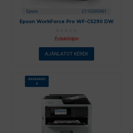
Epson
C11CG05401
Epson WorkForce Pro WF-C5290 DW
0
Érdeklődjön
a
z
5
AJÁNLATOT KÉREK
-
b
ő
l
ÁRGARANCI
A