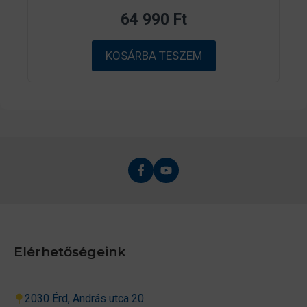
a
z
64 990
Ft
5
-
b
ő
KOSÁRBA TESZEM
l
Elérhetőségeink
2030 Érd, András utca 20.