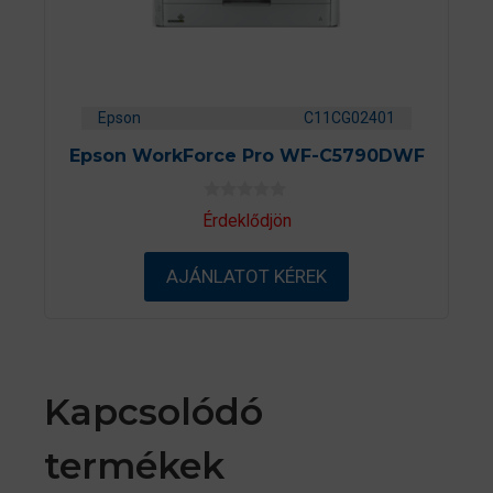
Epson
C11CG02401
Epson WorkForce Pro WF-C5790DWF
0
Érdeklődjön
a
z
5
AJÁNLATOT KÉREK
-
b
ő
l
Kapcsolódó
termékek