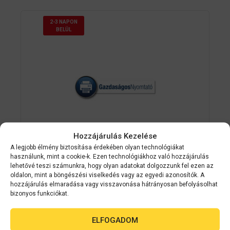
2-3 NAPON
BELÜL
Hozzájárulás Kezelése
A legjobb élmény biztosítása érdekében olyan technológiákat
használunk, mint a cookie-k. Ezen technológiákhoz való hozzájárulás
lehetővé teszi számunkra, hogy olyan adatokat dolgozzunk fel ezen az
Epson
C33S045390
oldalon, mint a böngészési viselkedés vagy az egyedi azonosítók. A
hozzájárulás elmaradása vagy visszavonása hátrányosan befolyásolhat
Premium Matte Ticket Roll, 102mm x
bizonyos funkciókat.
50m
ELFOGADOM
0