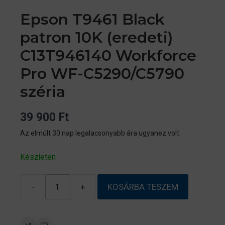
Epson T9461 Black
patron 10K (eredeti)
C13T946140 Workforce
Pro WF-C5290/C5790
széria
39 900
Ft
Az elmúlt 30 nap legalacsonyabb ára ugyanez volt.
Készleten
-
+
KOSÁRBA TESZEM
Epson
T9461
Black