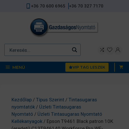
Kilépés
+36 70 600 6965
+36 70 327 7170
a
tartalomba
MENÜ
VIP TAG LESZEK
Kezdőlap
/
Típus Szerint
/
Tintasugaras
nyomtatók
/
Üzleti Tintasugaras
Nyomtató
/
Üzleti Tintasugaras Nyomtató
Kellékanyagok
/ Epson T9461 Black patron 10K
(eredeti) C13T946140 Workforce Pro WF-