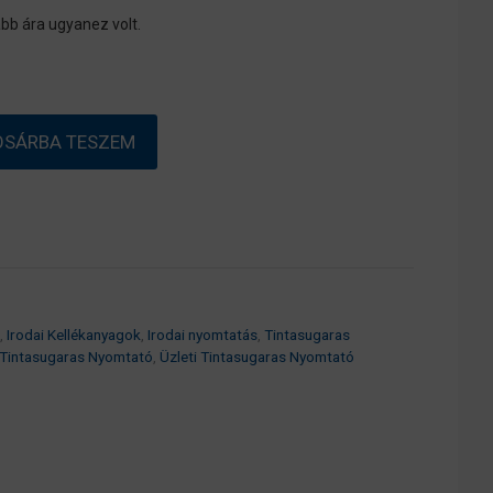
bb ára ugyanez volt.
OSÁRBA TESZEM
,
Irodai Kellékanyagok
,
Irodai nyomtatás
,
Tintasugaras
 Tintasugaras Nyomtató
,
Üzleti Tintasugaras Nyomtató