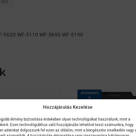
(0)
s WF-5620 WF-5110 WF-5690 WF-5190
k
ÁRGARANCI
A
Hozzájárulás Kezelése
egjobb élmény biztosítása érdekében olyan technológiákat használunk, mint a
kie-k. Ezen technológiákhoz való hozzájárulás lehetővé teszi számunkra, hogy
an adatokat dolgozzunk fel ezen az oldalon, mint a böngészési viselkedés vagy 
edi azonosítók. A hozzájárulás elmaradása vagy visszavonása hátrányosan