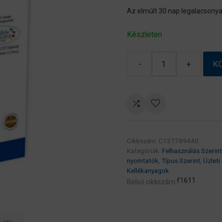
Az elmúlt 30 nap legalacsonya
Készleten
-
+
K
Epson
T7894
Yellow
patron
4K
(eredeti)
Cikkszám:
C13T789440
C13T789440
Kategóriák:
Felhasználás Szerint
Workforce
nyomtatók
,
Típus Szerint
,
Üzleti
Pro
Kellékanyagok
WF-
f1611
Belső cikkszám:
5110/5190/5620/5690
széria
mennyiség