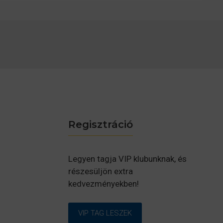
Regisztráció
Legyen tagja VIP klubunknak, és
részesüljön extra
kedvezményekben!
VIP TAG LESZEK