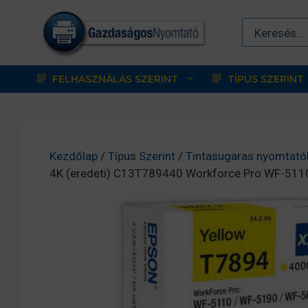
Kilépés
a
tartalomba
FELHASZNÁLÁS SZERINT
TÍPUS SZERINT
Kezdőlap
/
Típus Szerint
/
Tintasugaras nyomtató
4K (eredeti) C13T789440 Workforce Pro WF-51