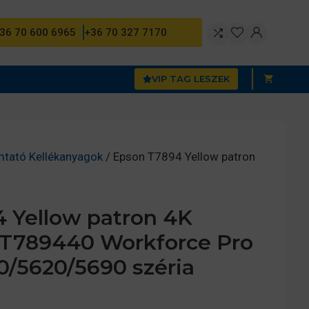
36 70 600 6965
+36 70 327 7170
VIP TAG LESZEK
mtató Kellékanyagok
/ Epson T7894 Yellow patron
 Yellow patron 4K
13T789440 Workforce Pro
0/5620/5690 széria