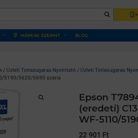
+
MÁRKÁK SZERINT
BLOG
k
/
Üzleti Tintasugaras Nyomtató
/
Üzleti Tintasugaras Nyo
10/5190/5620/5690 széria
Epson T7894
(eredeti) C
WF-5110/519
22 901
Ft