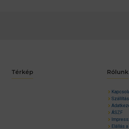
Térkép
Rólunk
Kapcsol
Szállítá
Adatkeze
ÁSZF
Impres
Elállás a