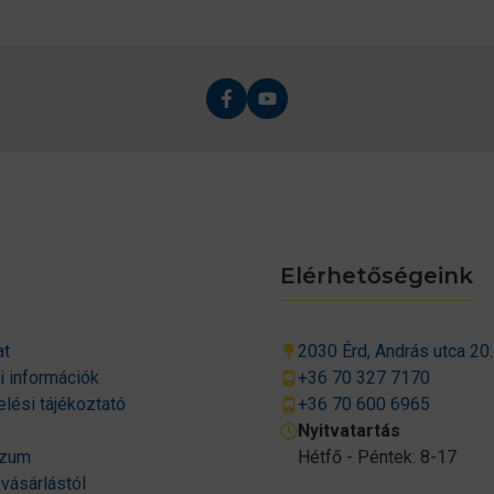
Elérhetőségeink
at
2030 Érd, András utca 20.
si információk
+36 70 327 7170
lési tájékoztató
+36 70 600 6965
Nyitvatartás
szum
Hétfő - Péntek: 8-17
 vásárlástól