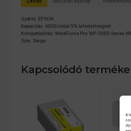
Leírás
Műszaki adatlap
Vélemények 
Gyártó: EPSON
Kapacitás: 4000/oldal 5% lefedettségnél
Kompatibilitás: WorkForce Pro WP-5000 Serie
Szín: Sárga
Kapcsolódó terméke
A l
coo
oly
egy