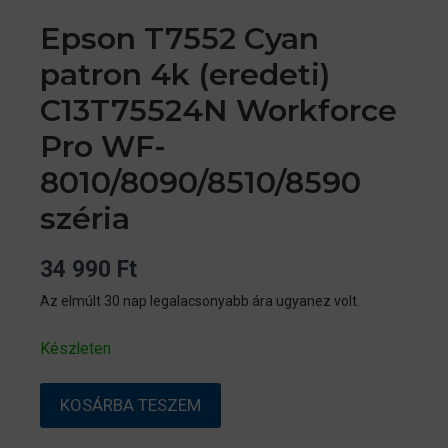
Epson T7552 Cyan
patron 4k (eredeti)
C13T75524N Workforce
Pro WF-
8010/8090/8510/8590
széria
34 990
Ft
Az elmúlt 30 nap legalacsonyabb ára ugyanez volt.
Készleten
Epson
KOSÁRBA TESZEM
T7552
Cyan