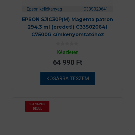
Epson kellékanyag
C33S020641
EPSON SJIC30P(M) Magenta patron
294.3 ml (eredeti) C33S020641
C7500G címkenyomtatóhoz
0
Készleten
a
z
64 990
Ft
5
-
b
ő
KOSÁRBA TESZEM
l
2-3 NAPON
BELÜL