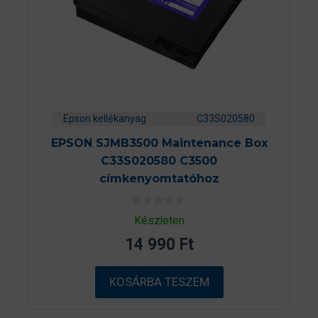
Epson kellékanyag
C33S020580
EPSON SJMB3500 Maintenance Box
C33S020580 C3500
címkenyomtatóhoz
0
Készleten
a
z
14 990
Ft
5
-
b
ő
KOSÁRBA TESZEM
l