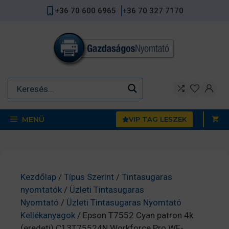
Kilépés
+36 70 600 6965
+36 70 327 7170
a
tartalomba
MENÜ
VIP TAG LESZEK
Kezdőlap
/
Típus Szerint
/
Tintasugaras
nyomtatók
/
Üzleti Tintasugaras
Nyomtató
/
Üzleti Tintasugaras Nyomtató
Kellékanyagok
/ Epson T7552 Cyan patron 4k
(eredeti) C13T75524N Workforce Pro WF-