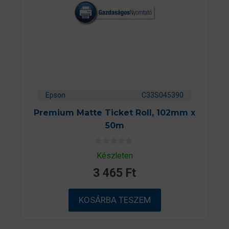
Epson
C33S045390
Premium Matte Ticket Roll, 102mm x
50m
0
Készleten
a
z
3 465
Ft
5
-
b
ő
KOSÁRBA TESZEM
l