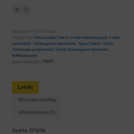
patron
4k
(eredeti)
C13T75524N
Cikkszám:
C13T75524N
Workforce
Kategóriák:
Felhasználás Szerint
,
Irodai Kellékanyagok
,
Irodai
Pro
nyomtatás
,
Tintasugaras nyomtatók
,
Típus Szerint
,
Üzleti
Tintasugaras Nyomtató
,
Üzleti Tintasugaras Nyomtató
WF-
Kellékanyagok
8010/8090/8510/8590
f3069
Belső cikkszám:
széria
mennyiség
Leírás
Műszaki adatlap
Vélemények (0)
Gyártó: EPSON