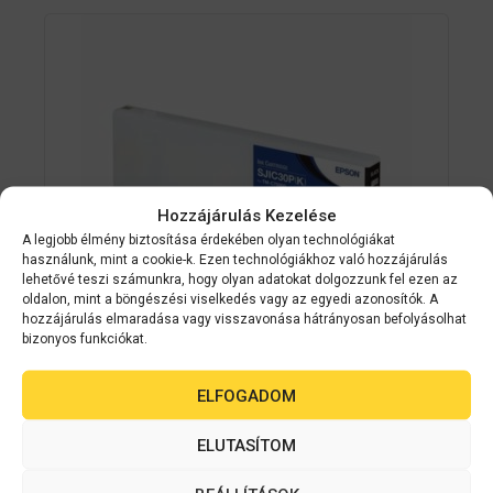
Hozzájárulás Kezelése
A legjobb élmény biztosítása érdekében olyan technológiákat
használunk, mint a cookie-k. Ezen technológiákhoz való hozzájárulás
lehetővé teszi számunkra, hogy olyan adatokat dolgozzunk fel ezen az
oldalon, mint a böngészési viselkedés vagy az egyedi azonosítók. A
hozzájárulás elmaradása vagy visszavonása hátrányosan befolyásolhat
bizonyos funkciókat.
Epson kellékanyag
C33S020639
EPSON SJIC30P(K) Black patron 294.3
ELFOGADOM
ml (eredeti) C33S020639 C7500G
ELUTASÍTOM
címkenyomtatóhoz