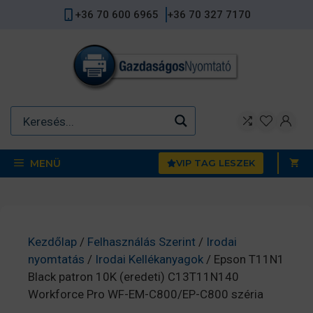
Kilépés
+36 70 600 6965
+36 70 327 7170
a
tartalomba
MENÜ
VIP TAG LESZEK
Kezdőlap
/
Felhasználás Szerint
/
Irodai
nyomtatás
/
Irodai Kellékanyagok
/ Epson T11N1
Black patron 10K (eredeti) C13T11N140
Workforce Pro WF-EM-C800/EP-C800 széria