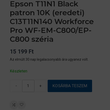
Epson T11N1 Black
patron 10K (eredeti)
C13T11N140 Workforce
Pro WF-EM-C800/EP-
C800 széria
15 199
Ft
Az elmúlt 30 nap legalacsonyabb ára ugyanez volt.
Készleten
-
+
KOSÁRBA TESZEM
Epson
T11N1
Black
patron