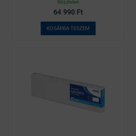
Készleten
a
z
64 990
Ft
5
-
b
ő
KOSÁRBA TESZEM
l