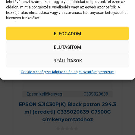
lehetővé teszi számunkra, hogy olyan adatokat dolgozzunk fel ezen az
oldalon, mint a böngészési viselkedés vagy az egyedi azonosítók. A
hozzájárulás elmaradása vagy visszavonása hátrányosan befolyásolhat
bizonyos funkciókat.
ELFOGADOM
ELUTASÍTOM
BEÁLLÍTÁSOK
Cookie szabályzat
Adatkezelési tájékoztató
Impresszum
Epson kellékanyag
C33S020639
EPSON SJIC30P(K) Black patron 294.3
ml (eredeti) C33S020639 C7500G
címkenyomtatóhoz
0