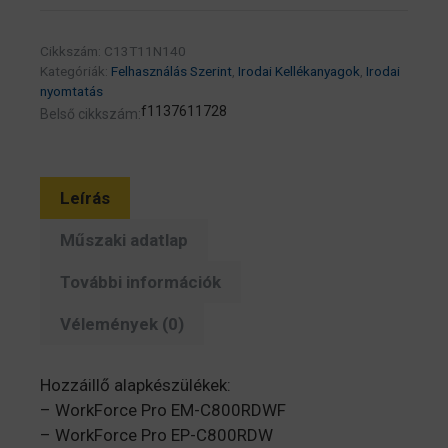
10K
(eredeti)
Cikkszám:
C13T11N140
C13T11N140
Kategóriák:
Felhasználás Szerint
,
Irodai Kellékanyagok
,
Irodai
Workforce
nyomtatás
Pro
f1137611728
Belső cikkszám:
WF-
EM-
C800/EP-
Leírás
C800
széria
Műszaki adatlap
mennyiség
További információk
Vélemények (0)
Hozzáillő alapkészülékek:
– WorkForce Pro EM-C800RDWF
– WorkForce Pro EP-C800RDW