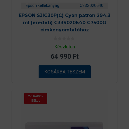
Epson kellékanyag
C33S020640
EPSON SJIC30P(C) Cyan patron 294.3
ml (eredeti) C33S020640 C7500G
címkenyomtatóhoz
0
Készleten
a
z
64 990
Ft
5
-
b
ő
KOSÁRBA TESZEM
l
2-3 NAPON
BELÜL