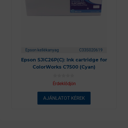
Epson kellékanyag
C33S020619
Epson SJIC26P(C): Ink cartridge for
ColorWorks C7500 (Cyan)
0
Érdeklődjön
a
z
5
AJÁNLATOT KÉREK
-
b
ő
l