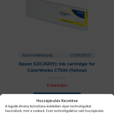
Epson kellékanyag
C33S020621
Epson SJIC26P(Y): Ink cartridge for
ColorWorks C7500 (Yellow)
0
Érdeklődjön
a
z
5
AJÁNLATOT KÉREK
-
Hozzájárulás Kezelése
b
ő
A legjobb élmény biztosítása érdekében olyan technológiákat
l
használunk, mint a cookie-k. Ezen technológiákhoz való hozzájárulás