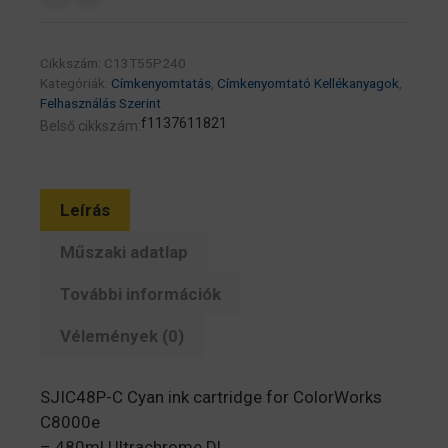
patron
480
Cikkszám:
C13T55P240
ml
Kategóriák:
Címkenyomtatás
,
Címkenyomtató Kellékanyagok
,
(eredeti)
Felhasználás Szerint
C13T55P240
f1137611821
Belső cikkszám:
C8000E
címkenyomtatóhoz
mennyiség
Leírás
Műszaki adatlap
További információk
Vélemények (0)
SJIC48P-C Cyan ink cartridge for ColorWorks
C8000e
– 480ml Ultrachrome DL