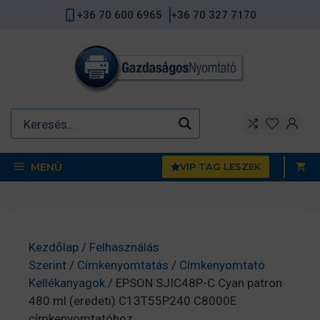
Kilépés
+36 70 600 6965
+36 70 327 7170
a
tartalomba
MENÜ
VIP TAG LESZEK
Kezdőlap
/
Felhasználás
Szerint
/
Címkenyomtatás
/
Címkenyomtató
Kellékanyagok
/ EPSON SJIC48P-C Cyan patron
480 ml (eredeti) C13T55P240 C8000E
címkenyomtatóhoz