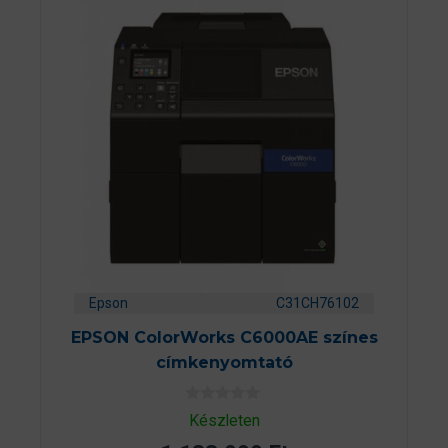
Epson
C31CH76102
EPSON ColorWorks C6000AE színes
címkenyomtató
0
Készleten
a
z