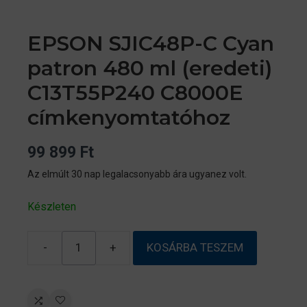
EPSON SJIC48P-C Cyan
patron 480 ml (eredeti)
C13T55P240 C8000E
címkenyomtatóhoz
99 899
Ft
Az elmúlt 30 nap legalacsonyabb ára ugyanez volt.
Készleten
-
+
KOSÁRBA TESZEM
EPSON
SJIC48P-
C
Cyan