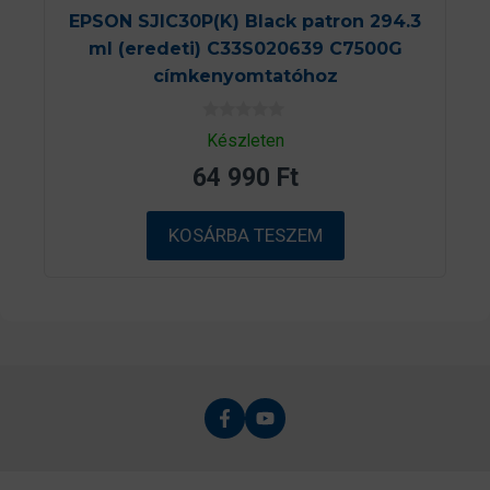
EPSON SJIC30P(K) Black patron 294.3
ml (eredeti) C33S020639 C7500G
címkenyomtatóhoz
0
Készleten
a
z
64 990
Ft
5
-
b
ő
KOSÁRBA TESZEM
l