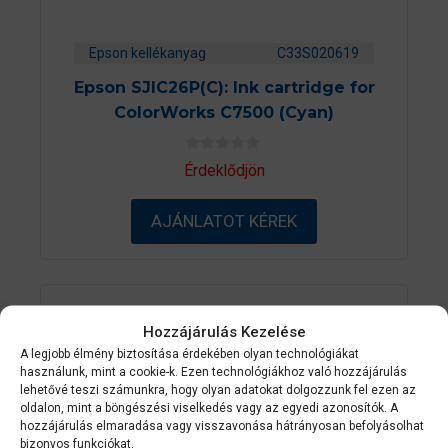
Epson kellékanyag
C33S020619
Epson SJIC26P(C): Ink cartridge for
ColorWorks C7500 (Cyan)
0
Érdeklődjön
a
z
5
AJÁNLATOT KÉREK
-
b
ő
l
Hozzájárulás Kezelése
A legjobb élmény biztosítása érdekében olyan technológiákat
használunk, mint a cookie-k. Ezen technológiákhoz való hozzájárulás
lehetővé teszi számunkra, hogy olyan adatokat dolgozzunk fel ezen az
oldalon, mint a böngészési viselkedés vagy az egyedi azonosítók. A
hozzájárulás elmaradása vagy visszavonása hátrányosan befolyásolhat
bizonyos funkciókat.