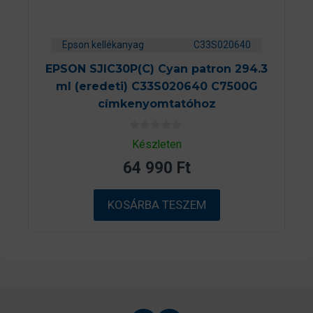
Epson kellékanyag
C33S020640
EPSON SJIC30P(C) Cyan patron 294.3
ml (eredeti) C33S020640 C7500G
címkenyomtatóhoz
0
Készleten
a
z
64 990
Ft
5
-
b
ő
KOSÁRBA TESZEM
l