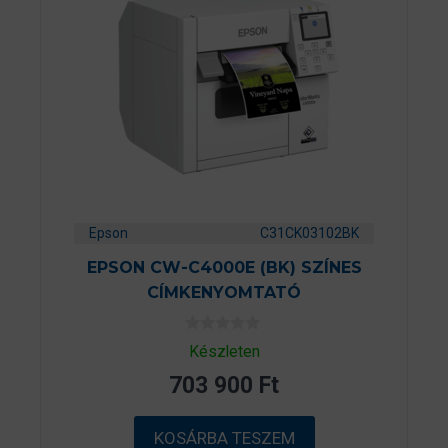
Epson
C31CK03102BK
EPSON CW-C4000E (BK) SZÍNES
CÍMKENYOMTATÓ
0
Készleten
a
z
703 900
Ft
5
-
b
ő
KOSÁRBA TESZEM
l