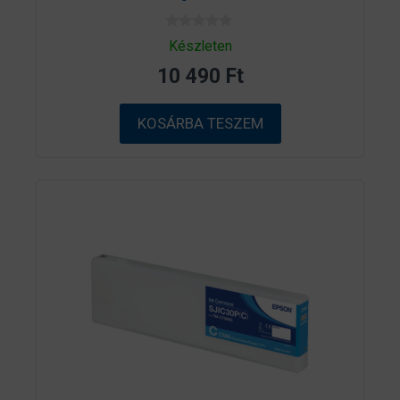
0
Készleten
a
z
10 490
Ft
5
-
b
ő
KOSÁRBA TESZEM
l