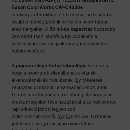
Az
Epson SJIC42P(Y) YELLOW tintapatron
az
Epson ColorWorks CW-C4000e
címkenyomtatókhoz lett tervezve, biztosítva a
kiváló minőségű, élénk és tartós nyomtatási
eredményeket. A
50 ml-es kapacitás
hosszabb
üzemidőt tesz lehetővé, így csökkenti a
kellékanyag-cserék gyakoriságát és növeli a
hatékonyságot.
A
pigmentalapú tintatechnológia
biztosítja,
hogy a nyomatok ellenálljanak a víznek,
elkenődésnek és fakulásnak, így tökéletes
választás címkézési alkalmazásokhoz, ahol
fontos a tartósság és a minőség. A sárga szín
precíz megjelenítése hozzájárul a színek pontos
reprodukciójához, legyen szó
élelmiszercímkékről, gyógyszeripari termékek
jelöléséről vagy más ipari nyomtatási