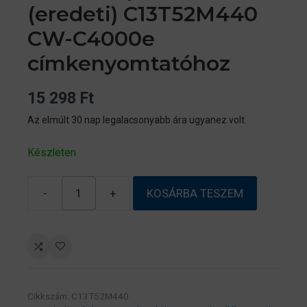
(eredeti) C13T52M440
CW-C4000e
címkenyomtatóhoz
15 298
Ft
Az elmúlt 30 nap legalacsonyabb ára ugyanez volt.
Készleten
-
+
KOSÁRBA TESZEM
Epson
SJIC42P(Y)
YELLOW
patron
50
ml
Cikkszám:
C13T52M440
(eredeti)