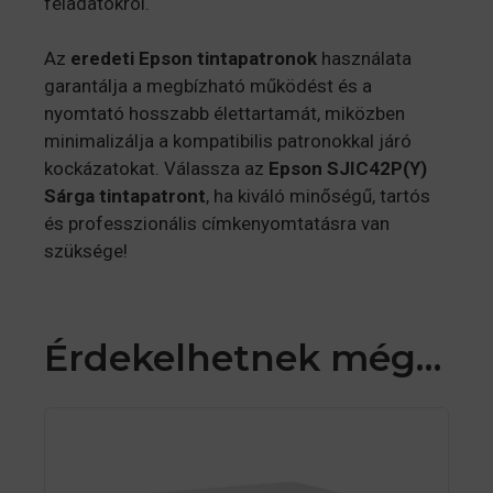
feladatokról.
Az
eredeti Epson tintapatronok
használata
garantálja a megbízható működést és a
nyomtató hosszabb élettartamát, miközben
minimalizálja a kompatibilis patronokkal járó
kockázatokat. Válassza az
Epson SJIC42P(Y)
Sárga tintapatront
, ha kiváló minőségű, tartós
és professzionális címkenyomtatásra van
szüksége!
Érdekelhetnek még…