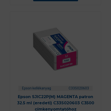
Epson kellékanyag
C33S020603
Epson SJIC22P(M) MAGENTA patron
32.5 ml (eredeti) C33S020603 C3500
címkenyomtatóhoz