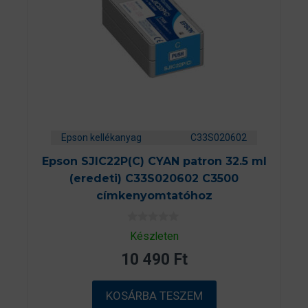
Epson kellékanyag
C33S020602
Epson SJIC22P(C) CYAN patron 32.5 ml
(eredeti) C33S020602 C3500
címkenyomtatóhoz
0
Készleten
a
z
10 490
Ft
5
-
b
ő
KOSÁRBA TESZEM
l