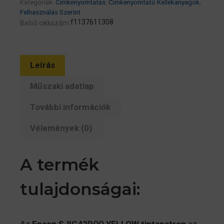
Kategóriák:
Címkenyomtatás
,
Címkenyomtató Kellékanyagok
,
C13T52M440
Felhasználás Szerint
CW-
f1137611308
Belső cikkszám:
C4000e
címkenyomtatóhoz
mennyiség
Leírás
Műszaki adatlap
További információk
Vélemények (0)
A termék
tulajdonságai: