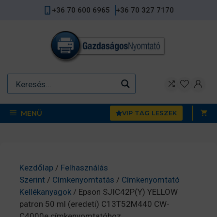
Kilépés
+36 70 600 6965
+36 70 327 7170
a
tartalomba
MENÜ
VIP TAG LESZEK
Kezdőlap
/
Felhasználás
Szerint
/
Címkenyomtatás
/
Címkenyomtató
Kellékanyagok
/ Epson SJIC42P(Y) YELLOW
patron 50 ml (eredeti) C13T52M440 CW-
C4000e címkenyomtatóhoz