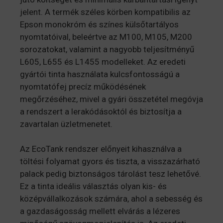
jelent. A termék széles körben kompatibilis az
Epson monokróm és színes külsőtartályos
nyomtatóival, beleértve az M100, M105, M200
sorozatokat, valamint a nagyobb teljesítményű
L605, L655 és L1455 modelleket. Az eredeti
gyártói tinta használata kulcsfontosságú a
nyomtatófej precíz működésének
megőrzéséhez, mivel a gyári összetétel megóvja
a rendszert a lerakódásoktól és biztosítja a
zavartalan üzletmenetet.
Az EcoTank rendszer előnyeit kihasználva a
töltési folyamat gyors és tiszta, a visszazárható
palack pedig biztonságos tárolást tesz lehetővé.
Ez a tinta ideális választás olyan kis- és
középvállalkozások számára, ahol a sebesség és
a gazdaságosság mellett elvárás a lézeres