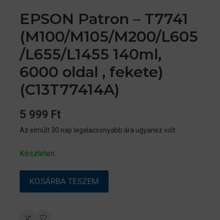
EPSON Patron – T7741
(M100/M105/M200/L605
/L655/L1455 140ml,
6000 oldal , fekete)
(C13T77414A)
5 999
Ft
Az elmúlt 30 nap legalacsonyabb ára ugyanez volt.
Készleten
EPSON
KOSÁRBA TESZEM
Patron
–
T7741