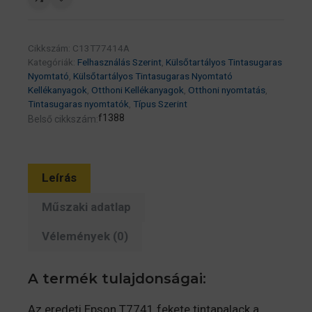
(M100/M105/M200/L605/L655/L1455
140ml,
6000
Cikkszám:
C13T77414A
oldal
Kategóriák:
Felhasználás Szerint
,
Külsőtartályos Tintasugaras
,
Nyomtató
,
Külsőtartályos Tintasugaras Nyomtató
Kellékanyagok
,
Otthoni Kellékanyagok
,
Otthoni nyomtatás
,
fekete)
Tintasugaras nyomtatók
,
Típus Szerint
(C13T77414A)
f1388
Belső cikkszám:
mennyiség
Leírás
Műszaki adatlap
Vélemények (0)
A termék tulajdonságai:
Az eredeti Epson T7741 fekete tintapalack a