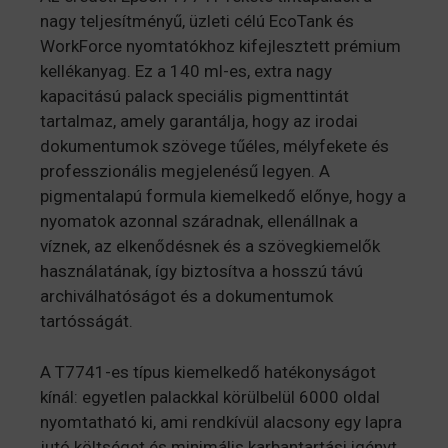
nagy teljesítményű, üzleti célú EcoTank és
WorkForce nyomtatókhoz kifejlesztett prémium
kellékanyag. Ez a 140 ml-es, extra nagy
kapacitású palack speciális pigmenttintát
tartalmaz, amely garantálja, hogy az irodai
dokumentumok szövege tűéles, mélyfekete és
professzionális megjelenésű legyen. A
pigmentalapú formula kiemelkedő előnye, hogy a
nyomatok azonnal száradnak, ellenállnak a
víznek, az elkenődésnek és a szövegkiemelők
használatának, így biztosítva a hosszú távú
archiválhatóságot és a dokumentumok
tartósságát.
A T7741-es típus kiemelkedő hatékonyságot
kínál: egyetlen palackkal körülbelül 6000 oldal
nyomtatható ki, ami rendkívül alacsony egy lapra
jutó költséget és minimális karbantartási igényt