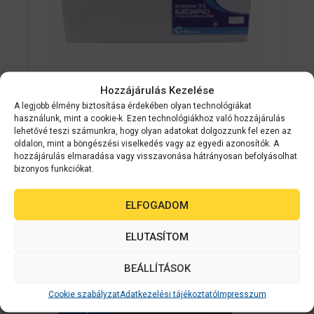
Hozzájárulás Kezelése
A legjobb élmény biztosítása érdekében olyan technológiákat
használunk, mint a cookie-k. Ezen technológiákhoz való hozzájárulás
Epson kellékanyag
C33S020619
lehetővé teszi számunkra, hogy olyan adatokat dolgozzunk fel ezen az
oldalon, mint a böngészési viselkedés vagy az egyedi azonosítók. A
Epson SJIC26P(C): Ink cartridge for
hozzájárulás elmaradása vagy visszavonása hátrányosan befolyásolhat
ColorWorks C7500 (Cyan)
bizonyos funkciókat.
ELFOGADOM
0
Érdeklődjön
a
z
5
ELUTASÍTOM
AJÁNLATOT KÉREK
-
b
ő
BEÁLLÍTÁSOK
l
Cookie szabályzat
Adatkezelési tájékoztató
Impresszum
ÁRGARANCI