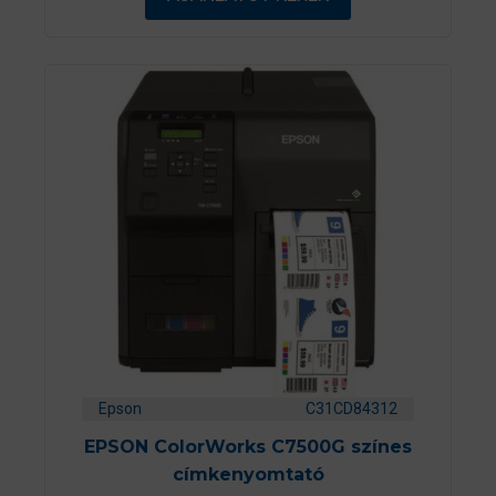
b
ő
l
Epson
C31CD84312
EPSON ColorWorks C7500G színes
címkenyomtató