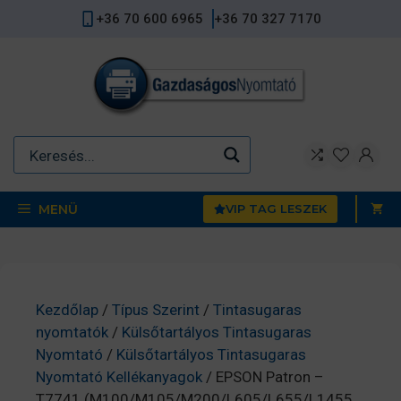
Kilépés
+36 70 600 6965
+36 70 327 7170
a
tartalomba
MENÜ
VIP TAG LESZEK
Kezdőlap
/
Típus Szerint
/
Tintasugaras
nyomtatók
/
Külsőtartályos Tintasugaras
Nyomtató
/
Külsőtartályos Tintasugaras
Nyomtató Kellékanyagok
/ EPSON Patron –
T7741 (M100/M105/M200/L605/L655/L1455