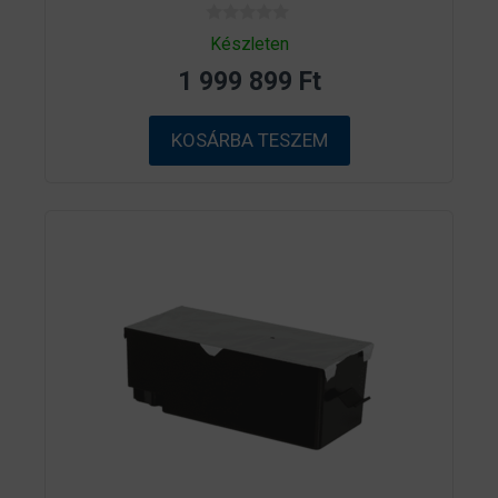
0
Készleten
a
z
1 999 899
Ft
5
-
b
ő
KOSÁRBA TESZEM
l