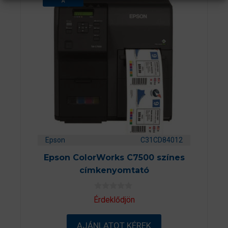
A
Epson
C31CD84012
Epson ColorWorks C7500 színes
címkenyomtató
0
Érdeklődjön
a
z
5
AJÁNLATOT KÉREK
-