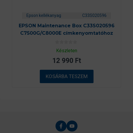
Epson kellékanyag
C33S020596
EPSON Maintenance Box C33S020596
C7500G/C8000E címkenyomtatóhoz
0
Készleten
a
z
12 990
Ft
5
-
b
ő
KOSÁRBA TESZEM
l