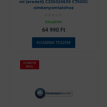
ml (eredeti) C33S020639 C7500G
címkenyomtatóhoz
0
Készleten
a
z
64 990
Ft
5
-
b
ő
KOSÁRBA TESZEM
l
2-3 NAPON
BELÜL