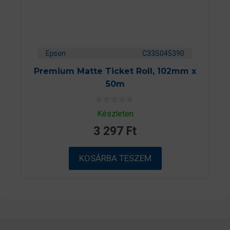
Epson
C33S045390
Premium Matte Ticket Roll, 102mm x
50m
0
Készleten
a
z
3 297
Ft
5
-
b
ő
KOSÁRBA TESZEM
l