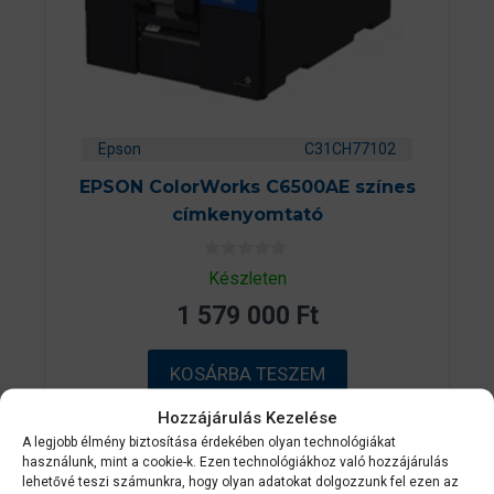
Epson
C31CH77102
EPSON ColorWorks C6500AE színes
címkenyomtató
0
Készleten
a
z
1 579 000
Ft
5
-
b
ő
KOSÁRBA TESZEM
l
Hozzájárulás Kezelése
A legjobb élmény biztosítása érdekében olyan technológiákat
használunk, mint a cookie-k. Ezen technológiákhoz való hozzájárulás
2-3 NAPON
lehetővé teszi számunkra, hogy olyan adatokat dolgozzunk fel ezen az
BELÜL