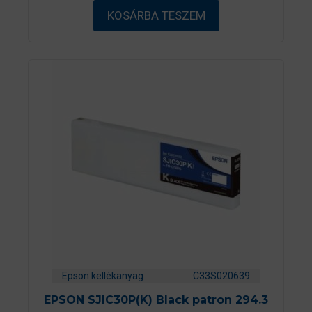
ő
KOSÁRBA TESZEM
l
Epson kellékanyag
C33S020639
EPSON SJIC30P(K) Black patron 294.3