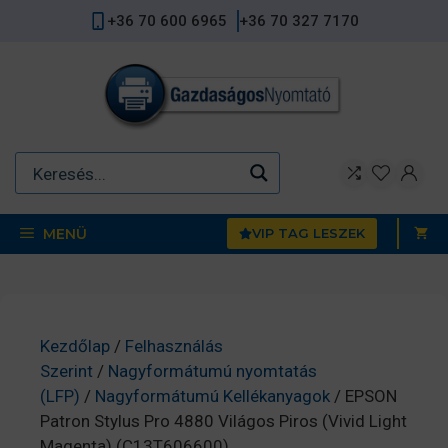
Kilépés
+36 70 600 6965
+36 70 327 7170
a
tartalomba
MENÜ
VIP TAG LESZEK
Kezdőlap
/
Felhasználás
Szerint
/
Nagyformátumú nyomtatás
(LFP)
/
Nagyformátumú Kellékanyagok
/ EPSON
Patron Stylus Pro 4880 Világos Piros (Vivid Light
Magenta) (C13T606600)