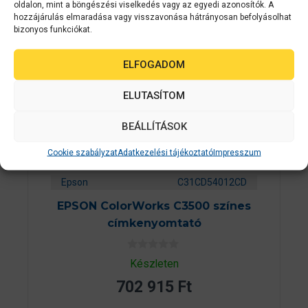
oldalon, mint a böngészési viselkedés vagy az egyedi azonosítók. A
hozzájárulás elmaradása vagy visszavonása hátrányosan befolyásolhat
bizonyos funkciókat.
ELFOGADOM
ELUTASÍTOM
BEÁLLÍTÁSOK
Cookie szabályzat
Adatkezelési tájékoztató
Impresszum
Epson
C31CD54012CD
EPSON ColorWorks C3500 színes
címkenyomtató
0
Készleten
a
z
702 915
Ft
5
-
b